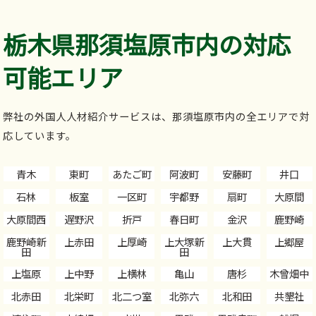
栃木県那須塩原市内の対応
可能エリア
弊社の外国人人材紹介サービスは、那須塩原市内の全エリアで対
応しています。
青木
東町
あたご町
阿波町
安藤町
井口
石林
板室
一区町
宇都野
扇町
大原間
大原間西
遅野沢
折戸
春日町
金沢
鹿野崎
鹿野崎新
上赤田
上厚崎
上大塚新
上大貫
上郷屋
田
田
上塩原
上中野
上横林
亀山
唐杉
木曾畑中
北赤田
北栄町
北二つ室
北弥六
北和田
共墾社