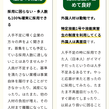
めて良好
採用に困らない・多人数
も100%確実に採用でき
外国人材は勤勉です。
る
特定技能1号や技能実習
人手不足に嘆く企業の
生の制度を利用してくる
方々の声をよく聞きま
外国人は真面目
です。
す。募集をしても予定し
人手不足の時に採用でき
ている採用人数に達しな
た人（日本人）がイマイ
いことはありませんか？
チだったというのは人手
人員が不足すると、基準
不足あるあるです。やっ
を満たさない業種は事業
と応募が来たと思ったの
自体を履行することがで
に採用してみたら、たま
きなかったり、減産にな
たま不真面目だったり、
ったり。はたまた、他の
すぐ辞めてしまったり...
人材の負担が増え、その
以前より扱いに困ること
人材まで離職になってし