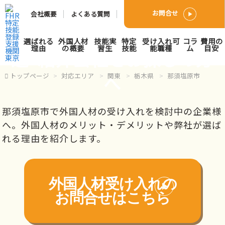
お問合せ
会社概要
よくある質問
那須塩原市で外国人人材派
選ばれる
外国人材
技能実
特定
受け入れ可
コラ
費用の
理由
の概要
習生
技能
能職種
ム
目安
遣･紹介会社をお探しの方
へ
トップページ
対応エリア
関東
栃木県
那須塩原市
那須塩原市で外国人材の受け入れを検討中の企業様
へ。外国人材のメリット・デメリットや弊社が選ば
れる理由を紹介します。
外国人材受け入れの
お問合せはこちら