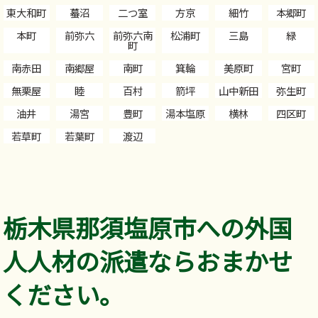
東大和町
蟇沼
二つ室
方京
細竹
本郷町
本町
前弥六
前弥六南
松浦町
三島
緑
町
南赤田
南郷屋
南町
箕輪
美原町
宮町
無栗屋
睦
百村
箭坪
山中新田
弥生町
油井
湯宮
豊町
湯本塩原
横林
四区町
若草町
若葉町
渡辺
栃木県那須塩原市への外国
人人材の派遣ならおまかせ
ください。