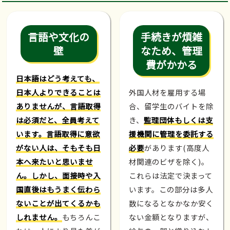
言語や文化の
手続きが煩雑
壁
なため、管理
費がかかる
日本語はどう考えても、
日本人よりできることは
外国人材を雇用する場
ありませんが、言語取得
合、留学生のバイトを除
は必須だと、全員考えて
き、
監理団体もしくは支
います。言語取得に意欲
援機関に管理を委託する
がない人は、そもそも日
必要
があります(高度人
本へ来たいと思いませ
材関連のビザを除く)。
ん。しかし、面接時や入
これらは法定で決まって
国直後はもうまく伝わら
います。この部分は多人
ないことが出てくるかも
数になるとなかなか安く
しれません。
もちろんこ
ない金額となりますが、