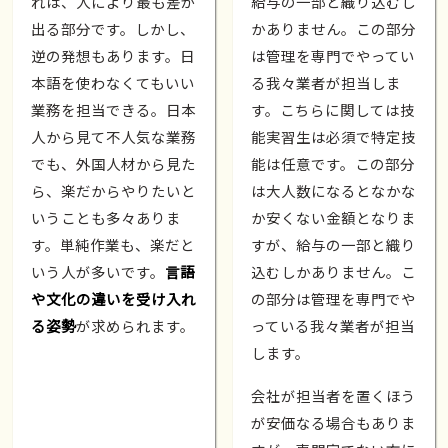
れは、人により最も差が
給与の一部と織り込むし
出る部分です。しかし、
かありません。この部分
逆の発想もあります。日
は管理を専門でやってい
本語を使わなくてもいい
る我々業者が担当しま
業務を担当できる。日本
す。こちらに関しては技
人から見て不人気な業務
能実習生は必須で特定技
でも、外国人材から見た
能は任意です。この部分
ら、楽だからやりたいと
は大人数になるとなかな
いうことも多々ありま
か安くない金額となりま
す。単純作業も、楽だと
すが、給与の一部と織り
いう人が多いです。
言語
込むしかありません。こ
や文化の違いを受け入れ
の部分は管理を専門でや
る姿勢
が求められます。
っている我々業者が担当
します。
会社が担当者を置くほう
が安価なる場合もありま