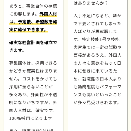
はありませんか？
まうと、事業自体の存続
に影響します。
外国人材
人手不足になると、ほか
は、予定数、希望数を確
で不要とされてしまった
実に確保できます。
人ばかりが再就職しま
す。特定技能1号や技能
確実な経営計画を確立で
実習生では一定の試験や
きます。
面接があるうえ、外国人
募集媒体は、採用できる
の方々も意欲をもって日
かどうか確実性はありま
本に働きに来ているた
せん。コストをかけても
め、就職難の日本人より
採用に至らないことが
も勤務態度もパフォーマ
多々あり、計画性が不透
ンスも高いといったこと
明になりがちですが、外
が多々見受けられます。
国人人材は、確実です。
100%採用に至ります。
また、特定技能1号は5