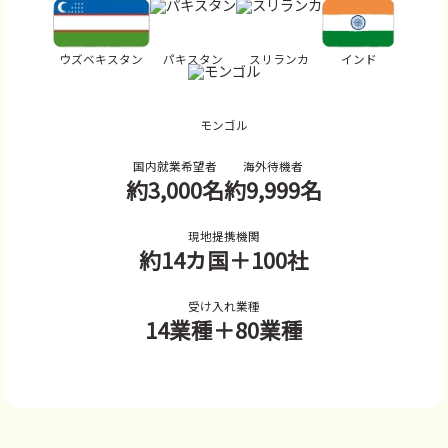
ウズベキスタン
パキスタン
スリランカ
インド
モンゴル
国内就業希望者
海外待機者
約3,000名
約9,999名
現地提携機関
約14カ国
＋100社
受け入れ業種
14業種
＋80業種