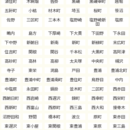
清住町
木綿畑
沓掛
黒磯
黒磯幸町
越堀
五軒町
小結
材木町
埼玉
桜町
笹沼
佐野
三区町
三本木
塩野崎
塩野崎新
塩原
田
鴫内
島方
下厚崎
下大貫
下田野
下永田
下中野
新朝日
新南
新町
新緑町
末広町
住吉町
関根
関谷
千本松
大黒町
高阿津
高砂町
高林
高柳
太夫塚
中央町
槻沢
寺子
東栄
洞島
戸田
豊浦
豊浦北町
豊浦町
豊浦中町
豊浦南町
豊住町
鳥野目
中内
中塩原
永田町
鍋掛
並木町
二区町
西赤田
西朝日町
西岩崎
西遅沢
錦町
西幸町
西栄町
西新町
西富山
西原町
西三島
西大和
接骨木
沼野田和
野間
橋本町
波立
原町
東赤田
東遅沢
東小屋
東関根
東豊浦
東原
東三島