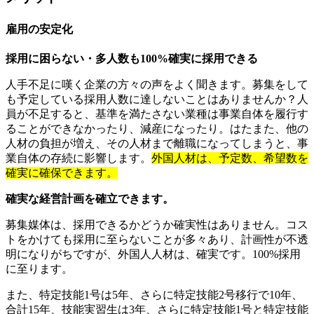
雇用の安定化
採用に困らない・多人数も100%確実に採用できる
人手不足に嘆く企業の方々の声をよく聞きます。募集をして
も予定している採用人数に達しないことはありませんか？人
員が不足すると、基準を満たさない業種は事業自体を履行す
ることができなかったり、減産になったり。はたまた、他の
人材の負担が増え、その人材まで離職になってしまうと、事
業自体の存続に影響します。
外国人材は、予定数、希望数を
確実に確保できます。
確実な経営計画を確立できます。
募集媒体は、採用できるかどうか確実性はありません。コス
トをかけても採用に至らないことが多々あり、計画性が不透
明になりがちですが、外国人人材は、確実です。100%採用
に至ります。
また、特定技能1号は5年、さらに特定技能2号移行で10年、
合計15年、技能実習生は3年、さらに特定技能1号と特定技能