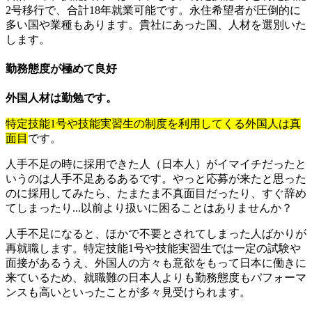
2号移行で、合計18年就業可能です。永住希望者が圧倒的に
多い国や業種もあります。貴社にあった国、人材を選別いた
します。
勤務態度が極めて良好
外国人材は勤勉です。
特定技能1号や技能実習生の制度を利用してくる外国人は真
面目
です。
人手不足の時に採用できた人（日本人）がイマイチだったと
いうのは人手不足あるあるです。やっと応募が来たと思った
のに採用してみたら、たまたま不真面目だったり、すぐ辞め
てしまったり...以前より扱いに困ることはありませんか？
人手不足になると、ほかで不要とされてしまった人ばかりが
再就職します。特定技能1号や技能実習生では一定の試験や
面接があるうえ、外国人の方々も意欲をもって日本に働きに
来ているため、就職難の日本人よりも勤務態度もパフォーマ
ンスも高いといったことが多々見受けられます。