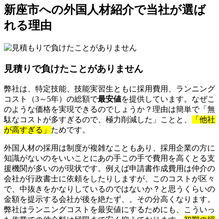
新座市への外国人材紹介で当社が選ば
れる理由
見積りで負けたことがありません
弊社は、特定技能、技能実習生ともに採用費用、ランニング
コスト（3～5年）の総額で
最安値
を提供しています。なぜこ
のような価格を実現できるのでしょうか？理由は簡単で「無
駄なコストが多すぎるので、極力削減した」ことと、
「他社
が高すぎる」
ためです。
外国人材の採用は制度が複雑なこともあり、採用企業の方に
知識がないのをいいことにあの手この手で費用を高くとる支
援機関が多いのが現状です。例えば申請書作成費用は仲介の
会社が行政書士に依頼をしたりしますが、このコストが区々
で、中抜きをかなりしているのではないか？と思うくらいの
金額を提示する会社が後を絶たず、。その分高くなります。
弊社はランニングコストを最安値にするためにも、こういっ