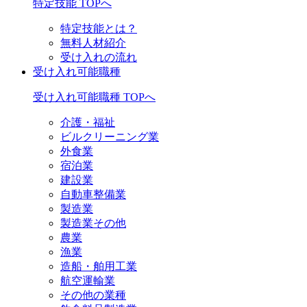
特定技能 TOPへ
特定技能とは？
無料人材紹介
受け入れの流れ
受け入れ可能職種
受け入れ可能職種 TOPへ
介護・福祉
ビルクリーニング業
外食業
宿泊業
建設業
自動車整備業
製造業
製造業その他
農業
漁業
造船・舶用工業
航空運輸業
その他の業種