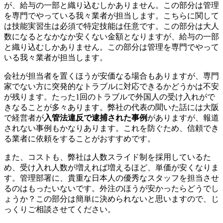
が、給与の一部と織り込むしかありません。この部分は管理
を専門でやっている我々業者が担当します。こちらに関して
は技能実習生は必須で特定技能は任意です。この部分は大人
数になるとなかなか安くない金額となりますが、給与の一部
と織り込むしかありません。この部分は管理を専門でやって
いる我々業者が担当します。
会社が担当者を置くほうが安価なる場合もありますが、専門
家でない方に突発的なトラブルに対応できるかどうかは不安
が残ります。たった1回のトラブルで外国人の受け入れがで
きなることが多々あります。弊社の代表の聞いた話には大阪
で経営者が
入管法違反で逮捕された事例
がありますが、報道
されない事例もかなりあります。これを防ぐため、信頼でき
る業者に依頼をすることがおすすめです。
また、コストも、弊社は人数スライド制を採用しているた
め、受け入れ人数が増えれば増えるほど、単価が安くなりま
す。管理部署に、貴重な日本人の優秀なスタッフを担当させ
るのはもったいないです。外注のほうが安かったらどうでし
ょうか？この部分は簡単に決められないと思いますので、じ
っくりご相談させてください。