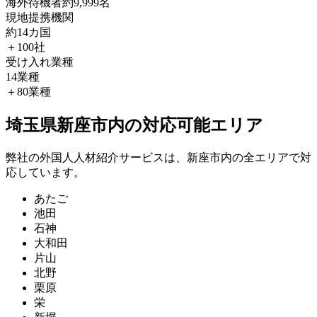
海外待機者
約9,999名
現地提携機関
約14カ国
＋100社
受け入れ業種
14業種
＋80業種
埼玉県新座市内の対応可能エリア
弊社の外国人人材紹介サービスは、新座市内の全エリアで対
応しています。
あたご
池田
石神
大和田
片山
北野
栗原
栄