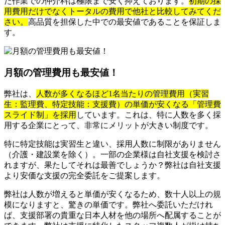
た作業での仲介料は極限まで安く抑えております。
初期の採
用費用だけでなくトータルの費用で他社と比較してみてくだ
さい。
高品質を担保した中での最安値であることを保証しま
す。
月額の管理費用も最安値！
弊社は、
人数が多くなるほど1名当たりの管理費用（実習
生：監理費、特定技能：支援費）の単価が安くなる「管理費
スライド制」を採用
しています。これは、特に人数を多く採
用する企業にとって、非常にメリットが大きい制度です。
特に特定技能は実習生と違い、採用人数に制限がありません
（介護・建設業を除く）。一部の企業様は自社支援を検討さ
れますが、果たしてそれは最善でしょうか？弊社は自社支援
より安価な支援の完全委託をご提案します。
弊社は人数が増えると単価が安くなるため、数十人以上の規
模になりますと、驚きの単価です。弊社へ委託いただけれ
ば、支援部署の貴重な日本人材を他の場所へ配属することが