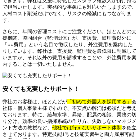
できます。弊社は支援に特化したスタッフ複数人が掛け持ち
で担当いたします。突発的な事象にも対応いたしますので、
人材コスト削減だけでなく、リスクの軽減にもつながりま
す。
さらに、年間の管理コストにご注意ください。ほとんどの支
援機関、協同組合（監理団体）が、支援費、監理費以外に
「○○費用」という名目で徴収したり、外注費用を案内した
りしています。弊社は、支援費、監理費を最低限に削減して
いますが、それ以外の費用を請求することや、外注費用を案
内することは一切いたしません。
安くても充実したサポート！
弊社のお客様は、ほとんどが
「初めて外国人を採用する」
会
社様・個人事業主様ですので、不安点の解消は必須だと考え
ております。特に、給与水準、昇給、配属の相談、業務の切
り分け、効率の良い指揮系統の作り方、失敗しないマネジメ
ント方法の教授など、
他社では行えないサポート体制
を確立
させております。特定技能1号と技能実習生と両方雇用可能