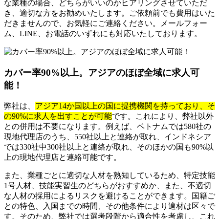
な業種の場合、どちらがいいのかヒアリングさせていただ
き、適切な方をお勧めいたします。ご依頼前でも費用はいた
だきませんので、お気軽にご連絡ください。メールフォー
ム、LINE、お電話のいずれにも対応いたしております。
カバー率90%以上。アジアのほぼ全域に求人可
能！
弊社は、
アジア14か国以上の国に提携機関を持っており、そ
の90%に求人を出すことが可能
です。これにより、弊社以外
との併用は不要になります。例えば、ベトナムでは580社の
現地代理店のうち、550社以上と連絡が取れ、インドネシア
では330社中300社以上と連絡が取れ、そのほかの国も90%以
上の現地代理店と連絡可能です。
また、業種ごとに適切な人材を熟知しているため、特定技能
1号人材、技能実習生のどちらがおすすめか、また、不適切
な人材の採用によるリスクを避けることができます。国籍ご
との特色、入国までの時間、その他条件により適材は区々で
す。そのため、弊社では選考段階から適合性を考慮し、これ