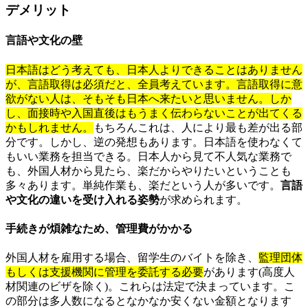
デメリット
言語や文化の壁
日本語はどう考えても、日本人よりできることはありません
が、言語取得は必須だと、全員考えています。言語取得に意
欲がない人は、そもそも日本へ来たいと思いません。しか
し、面接時や入国直後はもうまく伝わらないことが出てくる
かもしれません。
もちろんこれは、人により最も差が出る部
分です。しかし、逆の発想もあります。日本語を使わなくて
もいい業務を担当できる。日本人から見て不人気な業務で
も、外国人材から見たら、楽だからやりたいということも
多々あります。単純作業も、楽だという人が多いです。
言語
や文化の違いを受け入れる姿勢
が求められます。
手続きが煩雑なため、管理費がかかる
外国人材を雇用する場合、留学生のバイトを除き、
監理団体
もしくは支援機関に管理を委託する必要
があります(高度人
材関連のビザを除く)。これらは法定で決まっています。こ
の部分は多人数になるとなかなか安くない金額となります