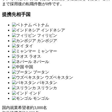
まで採用後の転職件数が0件です。
提携先相手国
ベトナム
インドネシア
フィリピン
カンボジア
タイ
ミャンマー
ラオス
ネパール
中国
ブータン
ウズベキスタン
パキスタン
スリランカ
インド
モンゴル
国内就業希望者
約3,000名