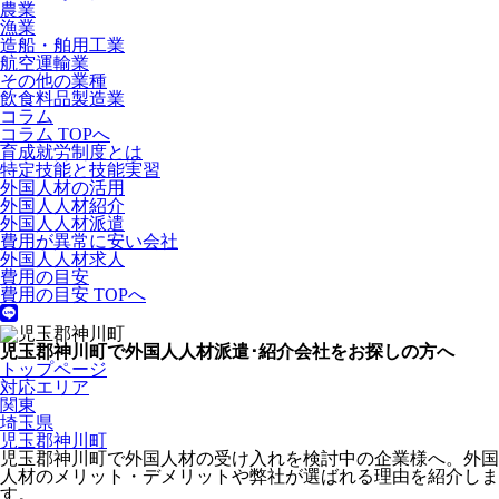
農業
漁業
造船・舶用工業
航空運輸業
その他の業種
飲食料品製造業
コラム
コラム TOPへ
育成就労制度とは
特定技能と技能実習
外国人材の活用
外国人人材紹介
外国人人材派遣
費用が異常に安い会社
外国人人材求人
費用の目安
費用の目安 TOPへ
児玉郡神川町で外国人人材派遣･紹介会社をお探しの方へ
トップページ
対応エリア
関東
埼玉県
児玉郡神川町
児玉郡神川町で外国人材の受け入れを検討中の企業様へ。外国
人材のメリット・デメリットや弊社が選ばれる理由を紹介しま
す。