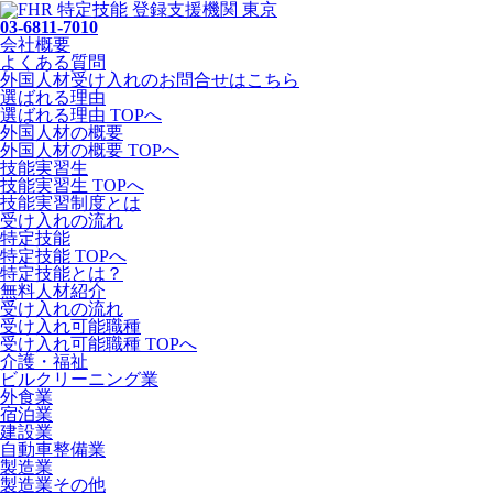
03-6811-7010
会社概要
よくある質問
外国人材受け入れの
お問合せ
はこちら
選ばれる理由
選ばれる理由 TOPへ
外国人材の概要
外国人材の概要 TOPへ
技能実習生
技能実習生 TOPへ
技能実習制度とは
受け入れの流れ
特定技能
特定技能 TOPへ
特定技能とは？
無料人材紹介
受け入れの流れ
受け入れ可能職種
受け入れ可能職種 TOPへ
介護・福祉
ビルクリーニング業
外食業
宿泊業
建設業
自動車整備業
製造業
製造業その他