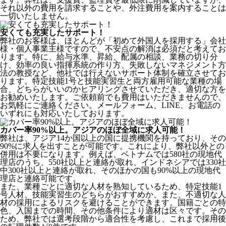
それ以外の費用を請求することや、外注費用を案内することは
一切いたしません。
安くても充実したサポート！
弊社のお客様は、ほとんどが
「初めて外国人を採用する」
会社
様・個人事業主様ですので、不安点の解消は必須だと考えてお
ります。特に、給与水準、昇給、配属の相談、業務の切り分
け、効率の良い指揮系統の作り方、失敗しないマネジメント方
法の教授など、
他社では行えないサポート体制
を確立させてお
ります。特定技能1号と技能実習生と両方雇用可能な業種の場
合、どちらがいいのかヒアリングさせていただき、適切な方を
お勧めいたします。ご依頼前でも費用はいただきませんので、
お気軽にご連絡ください。メールフォーム、LINE、お電話の
いずれにも対応いたしております。
カバー率90%以上。アジアのほぼ全域に求人可能！
弊社は、
アジア14か国以上の国に提携機関を持っており、その
90%に求人を出すことが可能
です。これにより、弊社以外との
併用は不要になります。例えば、ベトナムでは580社の現地代
理店のうち、550社以上と連絡が取れ、インドネシアでは330社
中300社以上と連絡が取れ、そのほかの国も90%以上の現地代
理店と連絡可能です。
また、業種ごとに適切な人材を熟知しているため、特定技能1
号人材、技能実習生のどちらがおすすめか、また、不適切な人
材の採用によるリスクを避けることができます。国籍ごとの特
色、入国までの時間、その他条件により適材は区々です。その
ため、弊社では選考段階から適合性を考慮し、これまで採用後