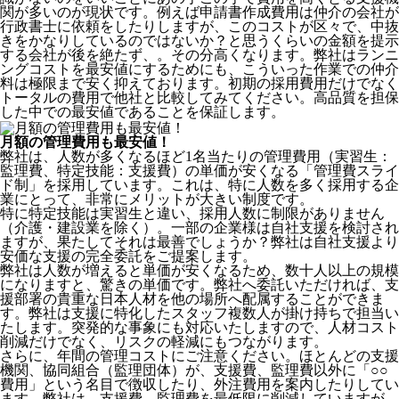
関が多いのが現状です。例えば申請書作成費用は仲介の会社が
行政書士に依頼をしたりしますが、このコストが区々で、中抜
きをかなりしているのではないか？と思うくらいの金額を提示
する会社が後を絶たず、。その分高くなります。弊社はランニ
ングコストを最安値にするためにも、こういった作業での仲介
料は極限まで安く抑えております。
初期の採用費用だけでなく
トータルの費用で他社と比較してみてください。
高品質を担保
した中での最安値であることを保証します。
月額の管理費用も最安値！
弊社は、
人数が多くなるほど1名当たりの管理費用（実習生：
監理費、特定技能：支援費）の単価が安くなる「管理費スライ
ド制」を採用
しています。これは、特に人数を多く採用する企
業にとって、非常にメリットが大きい制度です。
特に特定技能は実習生と違い、採用人数に制限がありません
（介護・建設業を除く）。一部の企業様は自社支援を検討され
ますが、果たしてそれは最善でしょうか？弊社は自社支援より
安価な支援の完全委託をご提案します。
弊社は人数が増えると単価が安くなるため、数十人以上の規模
になりますと、驚きの単価です。弊社へ委託いただければ、支
援部署の貴重な日本人材を他の場所へ配属することができま
す。弊社は支援に特化したスタッフ複数人が掛け持ちで担当い
たします。突発的な事象にも対応いたしますので、人材コスト
削減だけでなく、リスクの軽減にもつながります。
さらに、年間の管理コストにご注意ください。ほとんどの支援
機関、協同組合（監理団体）が、支援費、監理費以外に「○○
費用」という名目で徴収したり、外注費用を案内したりしてい
ます。弊社は、支援費、監理費を最低限に削減していますが、