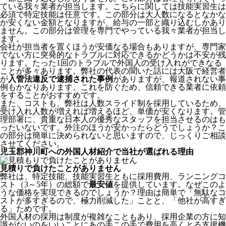
ている我々業者が担当します。こちらに関しては技能実習生は
必須で特定技能は任意です。この部分は大人数になるとなかな
か安くない金額となりますが、給与の一部と織り込むしかあり
ません。この部分は管理を専門でやっている我々業者が担当し
ます。
会社が担当者を置くほうが安価なる場合もありますが、専門家
でない方に突発的なトラブルに対応できるかどうかは不安が残
ります。たった1回のトラブルで外国人の受け入れができなる
ことが多々あります。弊社の代表の聞いた話には大阪で経営者
が
入管法違反で逮捕された事例
がありますが、報道されない事
例もかなりあります。これを防ぐため、信頼できる業者に依頼
をすることがおすすめです。
また、コストも、弊社は人数スライド制を採用しているため、
受け入れ人数が増えれば増えるほど、単価が安くなります。管
理部署に、貴重な日本人の優秀なスタッフを担当させるのはも
ったいないです。外注のほうが安かったらどうでしょうか？こ
の部分は簡単に決められないと思いますので、じっくりご相談
させてください。
児玉郡神川町への外国人材紹介で当社が選ばれる理由
見積りで負けたことがありません
弊社は、特定技能、技能実習生ともに採用費用、ランニングコ
スト（3～5年）の総額で
最安値
を提供しています。なぜこのよ
うな価格を実現できるのでしょうか？理由は簡単で「無駄なコ
ストが多すぎるので、極力削減した」ことと、
「他社が高すぎ
る」
ためです。
外国人材の採用は制度が複雑なこともあり、採用企業の方に知
識がないのをいいことにあの手この手で費用を高くとる支援機