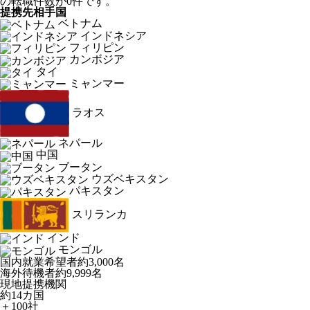
の転職件数が0件です。
提携先相手国
ベトナム
インドネシア
フィリピン
カンボジア
タイ
ミャンマー
ラオス
ネパール
中国
ブータン
ウズベキスタン
パキスタン
スリランカ
インド
モンゴル
国内就業希望者
約3,000名
海外待機者
約9,999名
現地提携機関
約14カ国
＋100社