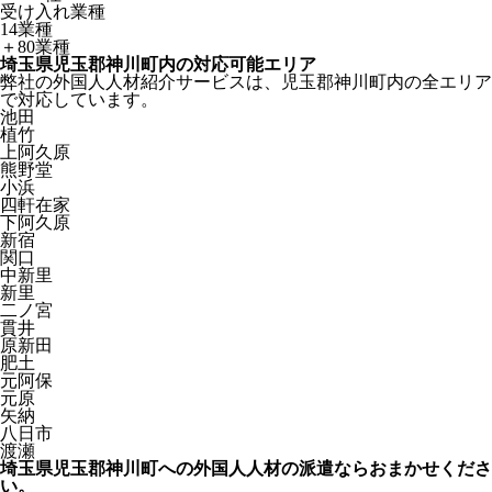
受け入れ業種
14業種
＋80業種
埼玉県児玉郡神川町内の対応可能エリア
弊社の外国人人材紹介サービスは、児玉郡神川町内の全エリア
で対応しています。
池田
植竹
上阿久原
熊野堂
小浜
四軒在家
下阿久原
新宿
関口
中新里
新里
二ノ宮
貫井
原新田
肥土
元阿保
元原
矢納
八日市
渡瀬
埼玉県児玉郡神川町への外国人人材の派遣ならおまかせくださ
い。