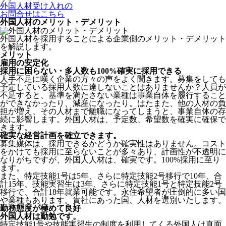
外国人材受け入れの
お問合せはこちら
外国人材のメリット・デメリット
外国人材を採用することによる企業側のメリット・デメリット
を解説します。
メリット
雇用の安定化
採用に困らない・多人数も100%確実に採用できる
人手不足に嘆く企業の方々の声をよく聞きます。募集をしても
予定している採用人数に達しないことはありませんか？人員が
不足すると、基準を満たさない業種は事業自体を履行すること
ができなかったり、減産になったり。はたまた、他の人材の負
担が増え、その人材まで離職になってしまうと、事業自体の存
続に影響します。
外国人材は、予定数、希望数を確実に確保で
きます。
確実な経営計画を確立できます。
募集媒体は、採用できるかどうか確実性はありません。コスト
をかけても採用に至らないことが多々あり、計画性が不透明に
なりがちですが、外国人人材は、確実です。100%採用に至り
ます。
また、特定技能1号は5年、さらに特定技能2号移行で10年、合
計15年、技能実習生は3年、さらに特定技能1号と特定技能2号
移行で、合計18年就業可能です。永住希望者が圧倒的に多い国
や業種もあります。貴社にあった国、人材を選別いたします。
勤務態度が極めて良好
外国人材は勤勉です。
特定技能1号や技能実習生の制度を利用してくる外国人は真面