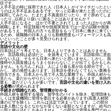
目
です。
人手不足の時に採用できた人（日本人）がイマイチだったとい
うのは人手不足あるあるです。やっと応募が来たと思ったのに
採用してみたら、たまたま不真面目だったり、すぐ辞めてしま
ったり...以前より扱いに困ることはありませんか？
人手不足になると、ほかで不要とされてしまった人ばかりが再
就職します。特定技能1号や技能実習生では一定の試験や面接
があるうえ、外国人の方々も意欲をもって日本に働きに来てい
るため、就職難の日本人よりも勤務態度もパフォーマンスも高
いといったことが多々見受けられます。
デメリット
言語や文化の壁
日本語はどう考えても、日本人よりできることはありません
が、言語取得は必須だと、全員考えています。言語取得に意欲
がない人は、そもそも日本へ来たいと思いません。しかし、面
接時や入国直後はもうまく伝わらないことが出てくるかもしれ
ません。
もちろんこれは、人により最も差が出る部分です。し
かし、逆の発想もあります。日本語を使わなくてもいい業務を
担当できる。日本人から見て不人気な業務でも、外国人材から
見たら、楽だからやりたいということも多々あります。単純作
業も、楽だという人が多いです。
言語や文化の違いを受け入れ
る姿勢
が求められます。
手続きが煩雑なため、管理費がかかる
外国人材を雇用する場合、留学生のバイトを除き、
監理団体も
しくは支援機関に管理を委託する必要
があります(高度人材関
連のビザを除く)。これらは法定で決まっています。この部分
は多人数になるとなかなか安くない金額となりますが、給与の
一部と織り込むしかありません。この部分は管理を専門でやっ