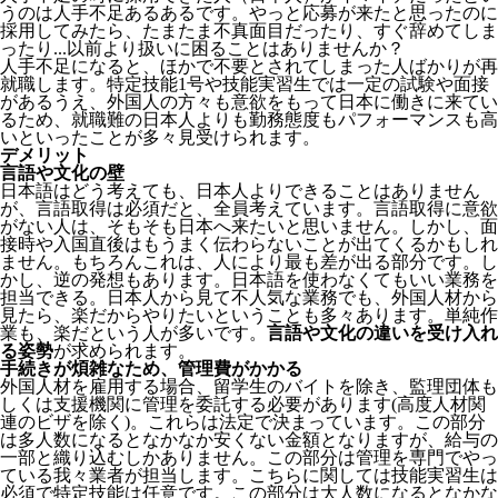
うのは人手不足あるあるです。やっと応募が来たと思ったのに
採用してみたら、たまたま不真面目だったり、すぐ辞めてしま
ったり...以前より扱いに困ることはありませんか？
人手不足になると、ほかで不要とされてしまった人ばかりが再
就職します。特定技能1号や技能実習生では一定の試験や面接
があるうえ、外国人の方々も意欲をもって日本に働きに来てい
るため、就職難の日本人よりも勤務態度もパフォーマンスも高
いといったことが多々見受けられます。
デメリット
言語や文化の壁
日本語はどう考えても、日本人よりできることはありません
が、言語取得は必須だと、全員考えています。言語取得に意欲
がない人は、そもそも日本へ来たいと思いません。しかし、面
接時や入国直後はもうまく伝わらないことが出てくるかもしれ
ません。
もちろんこれは、人により最も差が出る部分です。し
かし、逆の発想もあります。日本語を使わなくてもいい業務を
担当できる。日本人から見て不人気な業務でも、外国人材から
見たら、楽だからやりたいということも多々あります。単純作
業も、楽だという人が多いです。
言語や文化の違いを受け入れ
る姿勢
が求められます。
手続きが煩雑なため、管理費がかかる
外国人材を雇用する場合、留学生のバイトを除き、
監理団体も
しくは支援機関に管理を委託する必要
があります(高度人材関
連のビザを除く)。これらは法定で決まっています。この部分
は多人数になるとなかなか安くない金額となりますが、給与の
一部と織り込むしかありません。この部分は管理を専門でやっ
ている我々業者が担当します。こちらに関しては技能実習生は
必須で特定技能は任意です。この部分は大人数になるとなかな