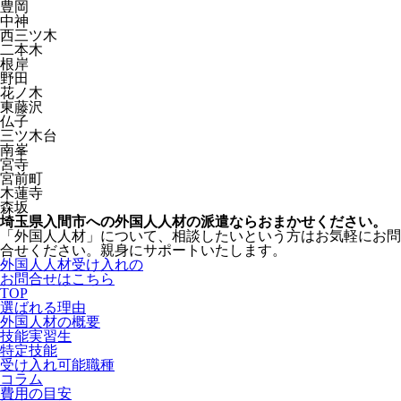
豊岡
中神
西三ツ木
二本木
根岸
野田
花ノ木
東藤沢
仏子
三ツ木台
南峯
宮寺
宮前町
木蓮寺
森坂
埼玉県入間市への外国人人材の派遣ならおまかせください。
「外国人人材」について、相談したいという方はお気軽にお問
合せください。親身にサポートいたします。
外国人人材受け入れの
お問合せはこちら
TOP
選ばれる理由
外国人材の概要
技能実習生
特定技能
受け入れ可能職種
コラム
費用の目安