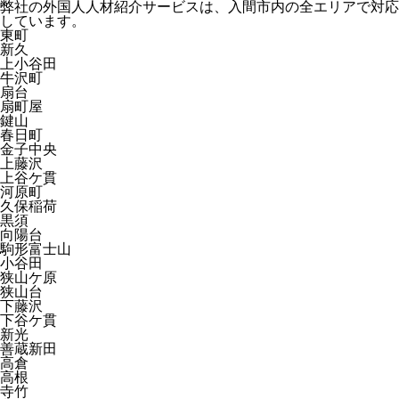
弊社の外国人人材紹介サービスは、入間市内の全エリアで対応
しています。
東町
新久
上小谷田
牛沢町
扇台
扇町屋
鍵山
春日町
金子中央
上藤沢
上谷ケ貫
河原町
久保稲荷
黒須
向陽台
駒形富士山
小谷田
狭山ケ原
狭山台
下藤沢
下谷ケ貫
新光
善蔵新田
高倉
高根
寺竹