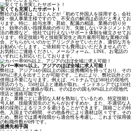
安くても充実したサポート！
弊社のお客様は、ほとんどが
「初めて外国人を採用する」
会社
様・個人事業主様ですので、不安点の解消は必須だと考えてお
ります。特に、給与水準、昇給、配属の相談、業務の切り分
け、効率の良い指揮系統の作り方、失敗しないマネジメント方
法の教授など、
他社では行えないサポート体制
を確立させてお
ります。特定技能1号と技能実習生と両方雇用可能な業種の場
合、どちらがいいのかヒアリングさせていただき、適切な方を
お勧めいたします。ご依頼前でも費用はいただきませんので、
お気軽にご連絡ください。メールフォーム、LINE、お電話の
いずれにも対応いたしております。
カバー率90%以上。アジアのほぼ全域に求人可能！
弊社は、
アジア14か国以上の国に提携機関を持っており、その
90%に求人を出すことが可能
です。これにより、弊社以外との
併用は不要になります。例えば、ベトナムでは580社の現地代
理店のうち、550社以上と連絡が取れ、インドネシアでは330社
中300社以上と連絡が取れ、そのほかの国も90%以上の現地代
理店と連絡可能です。
また、業種ごとに適切な人材を熟知しているため、特定技能1
号人材、技能実習生のどちらがおすすめか、また、不適切な人
材の採用によるリスクを避けることができます。国籍ごとの特
色、入国までの時間、その他条件により適材は区々です。その
ため、弊社では選考段階から適合性を考慮し、これまで採用後
の転職件数が0件です。
提携先相手国