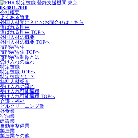
03-6811-7010
会社概要
よくある質問
外国人材受け入れの
お問合せ
はこちら
選ばれる理由
選ばれる理由 TOPへ
外国人材の概要
外国人材の概要 TOPへ
技能実習生
技能実習生 TOPへ
技能実習制度とは
受け入れの流れ
特定技能
特定技能 TOPへ
特定技能とは？
無料人材紹介
受け入れの流れ
受け入れ可能職種
受け入れ可能職種 TOPへ
介護・福祉
ビルクリーニング業
外食業
宿泊業
建設業
自動車整備業
製造業
製造業その他