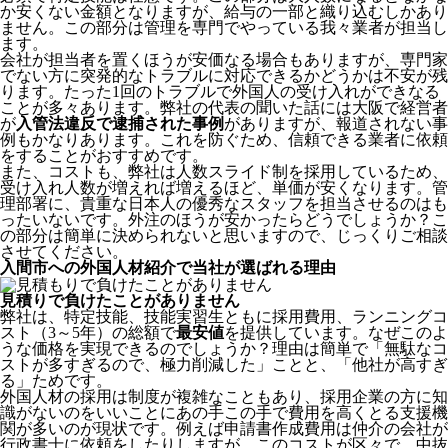
か安くない金額となりますが、給与の一部と織り込むしかあり
ません。この部分は管理を専門でやっている我々業者が担当し
ます。
会社が担当者を置くほうが安価なる場合もありますが、専門家
でない方に突発的なトラブルに対応できるかどうかは不安が残
ります。たった1回のトラブルで外国人の受け入れができなる
ことが多々あります。弊社の代表の聞いた話には大阪で経営者
が
入管法違反で逮捕された事例
がありますが、報道されない事
例もかなりあります。これを防ぐため、信頼できる業者に依頼
をすることがおすすめです。
また、コストも、弊社は人数スライド制を採用しているため、
受け入れ人数が増えれば増えるほど、単価が安くなります。管
理部署に、貴重な日本人の優秀なスタッフを担当させるのはも
ったいないです。外注のほうが安かったらどうでしょうか？こ
の部分は簡単に決められないと思いますので、じっくりご相談
させてください。
入間市への外国人材紹介で当社が選ばれる理由
見積りで負けたことがありません
弊社は、特定技能、技能実習生ともに採用費用、ランニングコ
スト（3～5年）の総額で
最安値
を提供しています。なぜこのよ
うな価格を実現できるのでしょうか？理由は簡単で「無駄なコ
ストが多すぎるので、極力削減した」ことと、
「他社が高すぎ
る」
ためです。
外国人材の採用は制度が複雑なこともあり、採用企業の方に知
識がないのをいいことにあの手この手で費用を高くとる支援機
関が多いのが現状です。例えば申請書作成費用は仲介の会社が
行政書士に依頼をしたりしますが、このコストが区々で、中抜