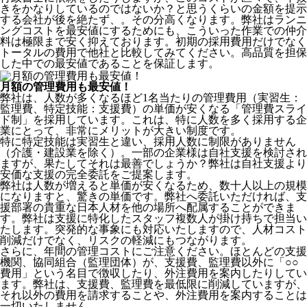
きをかなりしているのではないか？と思うくらいの金額を提示
する会社が後を絶たず、。その分高くなります。弊社はランニ
ングコストを最安値にするためにも、こういった作業での仲介
料は極限まで安く抑えております。
初期の採用費用だけでなく
トータルの費用で他社と比較してみてください。
高品質を担保
した中での最安値であることを保証します。
月額の管理費用も最安値！
弊社は、
人数が多くなるほど1名当たりの管理費用（実習生：
監理費、特定技能：支援費）の単価が安くなる「管理費スライ
ド制」を採用
しています。これは、特に人数を多く採用する企
業にとって、非常にメリットが大きい制度です。
特に特定技能は実習生と違い、採用人数に制限がありません
（介護・建設業を除く）。一部の企業様は自社支援を検討され
ますが、果たしてそれは最善でしょうか？弊社は自社支援より
安価な支援の完全委託をご提案します。
弊社は人数が増えると単価が安くなるため、数十人以上の規模
になりますと、驚きの単価です。弊社へ委託いただければ、支
援部署の貴重な日本人材を他の場所へ配属することができま
す。弊社は支援に特化したスタッフ複数人が掛け持ちで担当い
たします。突発的な事象にも対応いたしますので、人材コスト
削減だけでなく、リスクの軽減にもつながります。
さらに、年間の管理コストにご注意ください。ほとんどの支援
機関、協同組合（監理団体）が、支援費、監理費以外に「○○
費用」という名目で徴収したり、外注費用を案内したりしてい
ます。弊社は、支援費、監理費を最低限に削減していますが、
それ以外の費用を請求することや、外注費用を案内することは
一切いたしません。