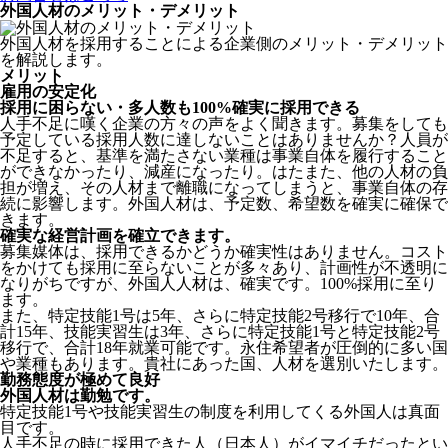
外国人材のメリット・デメリット
外国人材を採用することによる企業側のメリット・デメリット
を解説します。
メリット
雇用の安定化
採用に困らない・多人数も100%確実に採用できる
人手不足に嘆く企業の方々の声をよく聞きます。募集をしても
予定している採用人数に達しないことはありませんか？人員が
不足すると、基準を満たさない業種は事業自体を履行すること
ができなかったり、減産になったり。はたまた、他の人材の負
担が増え、その人材まで離職になってしまうと、事業自体の存
続に影響します。
外国人材は、予定数、希望数を確実に確保で
きます。
確実な経営計画を確立できます。
募集媒体は、採用できるかどうか確実性はありません。コスト
をかけても採用に至らないことが多々あり、計画性が不透明に
なりがちですが、外国人人材は、確実です。100%採用に至り
ます。
また、特定技能1号は5年、さらに特定技能2号移行で10年、合
計15年、技能実習生は3年、さらに特定技能1号と特定技能2号
移行で、合計18年就業可能です。永住希望者が圧倒的に多い国
や業種もあります。貴社にあった国、人材を選別いたします。
勤務態度が極めて良好
外国人材は勤勉です。
特定技能1号や技能実習生の制度を利用してくる外国人は真面
目
です。
人手不足の時に採用できた人（日本人）がイマイチだったとい