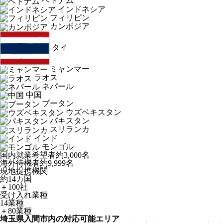
ベトナム
インドネシア
フィリピン
カンボジア
タイ
ミャンマー
ラオス
ネパール
中国
ブータン
ウズベキスタン
パキスタン
スリランカ
インド
モンゴル
国内就業希望者
約3,000名
海外待機者
約9,999名
現地提携機関
約14カ国
＋100社
受け入れ業種
14業種
＋80業種
埼玉県入間市内の対応可能エリア