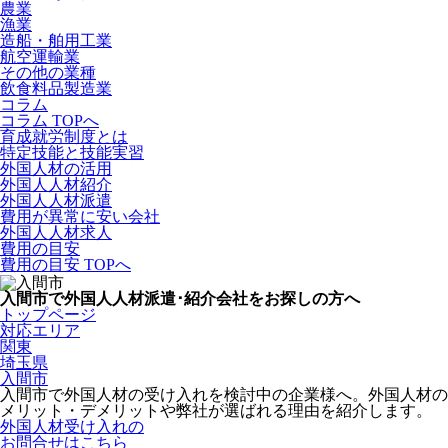
農業
漁業
造船・舶用工業
航空運輸業
その他の業種
飲食料品製造業
コラム
コラム TOPへ
育成就労制度とは
特定技能と技能実習
外国人材の活用
外国人人材紹介
外国人人材派遣
費用が異常に安い会社
外国人人材求人
費用の目安
費用の目安 TOPへ
入間市で外国人人材派遣･紹介会社をお探しの方へ
トップページ
対応エリア
関東
埼玉県
入間市
入間市で外国人材の受け入れを検討中の企業様へ。外国人材の
メリット・デメリットや弊社が選ばれる理由を紹介します。
外国人材受け入れの
お問合せはこちら