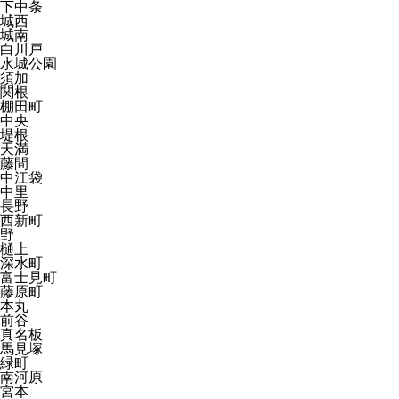
下中条
城西
城南
白川戸
水城公園
須加
関根
棚田町
中央
堤根
天満
藤間
中江袋
中里
長野
西新町
野
樋上
深水町
富士見町
藤原町
本丸
前谷
真名板
馬見塚
緑町
南河原
宮本