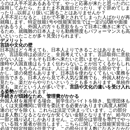
うのは人手不足あるあるです。やっと応募が来たと思ったのに
採用してみたら、たまたま不真面目だったり、すぐ辞めてしま
ったり...以前より扱いに困ることはありませんか？
人手不足になると、ほかで不要とされてしまった人ばかりが再
就職します。特定技能1号や技能実習生では一定の試験や面接
があるうえ、外国人の方々も意欲をもって日本に働きに来てい
るため、就職難の日本人よりも勤務態度もパフォーマンスも高
いといったことが多々見受けられます。
デメリット
言語や文化の壁
日本語はどう考えても、日本人よりできることはありません
が、言語取得は必須だと、全員考えています。言語取得に意欲
がない人は、そもそも日本へ来たいと思いません。しかし、面
接時や入国直後はもうまく伝わらないことが出てくるかもしれ
ません。
もちろんこれは、人により最も差が出る部分です。し
かし、逆の発想もあります。日本語を使わなくてもいい業務を
担当できる。日本人から見て不人気な業務でも、外国人材から
見たら、楽だからやりたいということも多々あります。単純作
業も、楽だという人が多いです。
言語や文化の違いを受け入れ
る姿勢
が求められます。
手続きが煩雑なため、管理費がかかる
外国人材を雇用する場合、留学生のバイトを除き、
監理団体も
しくは支援機関に管理を委託する必要
があります(高度人材関
連のビザを除く)。これらは法定で決まっています。この部分
は多人数になるとなかなか安くない金額となりますが、給与の
一部と織り込むしかありません。この部分は管理を専門でやっ
ている我々業者が担当します。こちらに関しては技能実習生は
必須で特定技能は任意です。この部分は大人数になるとなかな