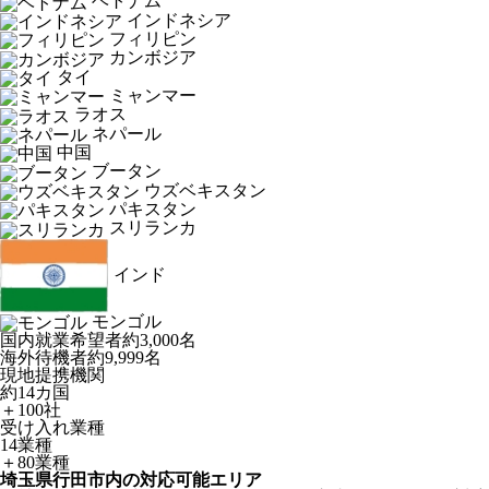
ベトナム
インドネシア
フィリピン
カンボジア
タイ
ミャンマー
ラオス
ネパール
中国
ブータン
ウズベキスタン
パキスタン
スリランカ
インド
モンゴル
国内就業希望者
約3,000名
海外待機者
約9,999名
現地提携機関
約14カ国
＋100社
受け入れ業種
14業種
＋80業種
埼玉県行田市内の対応可能エリア