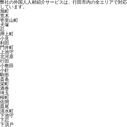
弊社の外国人人材紹介サービスは、行田市内の全エリアで対応
しています。
旭町
荒木
壱里山町
犬塚
忍
押上町
小見
利田
門井町
上池守
北河原
行田
小敷田
小針
駒形
斎条
栄町
酒巻
埼玉
桜町
佐間
皿尾
清水町
下池守
下忍
下須戸