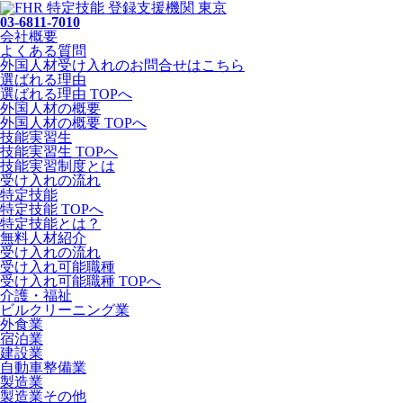
03-6811-7010
会社概要
よくある質問
外国人材受け入れの
お問合せ
はこちら
選ばれる理由
選ばれる理由 TOPへ
外国人材の概要
外国人材の概要 TOPへ
技能実習生
技能実習生 TOPへ
技能実習制度とは
受け入れの流れ
特定技能
特定技能 TOPへ
特定技能とは？
無料人材紹介
受け入れの流れ
受け入れ可能職種
受け入れ可能職種 TOPへ
介護・福祉
ビルクリーニング業
外食業
宿泊業
建設業
自動車整備業
製造業
製造業その他