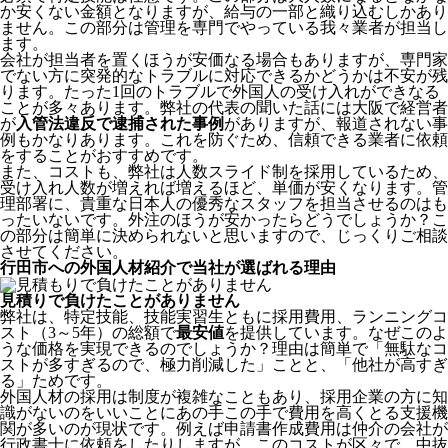
か安くない金額となりますが、給与の一部と織り込むしかあり
ません。この部分は管理を専門でやっている我々業者が担当し
ます。
会社が担当者を置くほうが安価なる場合もありますが、専門家
でない方に突発的なトラブルに対応できるかどうかは不安が残
ります。たった1回のトラブルで外国人の受け入れができなる
ことが多々あります。弊社の代表の聞いた話には大阪で経営者
が
入管法違反で逮捕された事例
がありますが、報道されない事
例もかなりあります。これを防ぐため、信頼できる業者に依頼
をすることがおすすめです。
また、コストも、弊社は人数スライド制を採用しているため、
受け入れ人数が増えれば増えるほど、単価が安くなります。管
理部署に、貴重な日本人の優秀なスタッフを担当させるのはも
ったいないです。外注のほうが安かったらどうでしょうか？こ
の部分は簡単に決められないと思いますので、じっくりご相談
させてください。
行田市への外国人材紹介で当社が選ばれる理由
見積りで負けたことがありません
弊社は、特定技能、技能実習生ともに採用費用、ランニングコ
スト（3～5年）の総額で
最安値
を提供しています。なぜこのよ
うな価格を実現できるのでしょうか？理由は簡単で「無駄なコ
ストが多すぎるので、極力削減した」ことと、
「他社が高すぎ
る」
ためです。
外国人材の採用は制度が複雑なこともあり、採用企業の方に知
識がないのをいいことにあの手この手で費用を高くとる支援機
関が多いのが現状です。例えば申請書作成費用は仲介の会社が
行政書士に依頼をしたりしますが、このコストが区々で、中抜