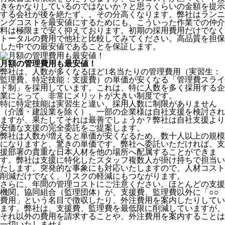
きをかなりしているのではないか？と思うくらいの金額を提示
する会社が後を絶たず、。その分高くなります。弊社はランニ
ングコストを最安値にするためにも、こういった作業での仲介
料は極限まで安く抑えております。
初期の採用費用だけでなく
トータルの費用で他社と比較してみてください。
高品質を担保
した中での最安値であることを保証します。
月額の管理費用も最安値！
弊社は、
人数が多くなるほど1名当たりの管理費用（実習生：
監理費、特定技能：支援費）の単価が安くなる「管理費スライ
ド制」を採用
しています。これは、特に人数を多く採用する企
業にとって、非常にメリットが大きい制度です。
特に特定技能は実習生と違い、採用人数に制限がありません
（介護・建設業を除く）。一部の企業様は自社支援を検討され
ますが、果たしてそれは最善でしょうか？弊社は自社支援より
安価な支援の完全委託をご提案します。
弊社は人数が増えると単価が安くなるため、数十人以上の規模
になりますと、驚きの単価です。弊社へ委託いただければ、支
援部署の貴重な日本人材を他の場所へ配属することができま
す。弊社は支援に特化したスタッフ複数人が掛け持ちで担当い
たします。突発的な事象にも対応いたしますので、人材コスト
削減だけでなく、リスクの軽減にもつながります。
さらに、年間の管理コストにご注意ください。ほとんどの支援
機関、協同組合（監理団体）が、支援費、監理費以外に「○○
費用」という名目で徴収したり、外注費用を案内したりしてい
ます。弊社は、支援費、監理費を最低限に削減していますが、
それ以外の費用を請求することや、外注費用を案内することは
一切いたしません。