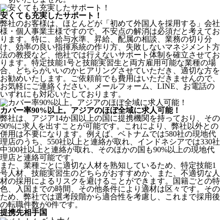
安くても充実したサポート！
弊社のお客様は、ほとんどが
「初めて外国人を採用する」
会社
様・個人事業主様ですので、不安点の解消は必須だと考えてお
ります。特に、給与水準、昇給、配属の相談、業務の切り分
け、効率の良い指揮系統の作り方、失敗しないマネジメント方
法の教授など、
他社では行えないサポート体制
を確立させてお
ります。特定技能1号と技能実習生と両方雇用可能な業種の場
合、どちらがいいのかヒアリングさせていただき、適切な方を
お勧めいたします。ご依頼前でも費用はいただきませんので、
お気軽にご連絡ください。メールフォーム、LINE、お電話の
いずれにも対応いたしております。
カバー率90%以上。アジアのほぼ全域に求人可能！
弊社は、
アジア14か国以上の国に提携機関を持っており、その
90%に求人を出すことが可能
です。これにより、弊社以外との
併用は不要になります。例えば、ベトナムでは580社の現地代
理店のうち、550社以上と連絡が取れ、インドネシアでは330社
中300社以上と連絡が取れ、そのほかの国も90%以上の現地代
理店と連絡可能です。
また、業種ごとに適切な人材を熟知しているため、特定技能1
号人材、技能実習生のどちらがおすすめか、また、不適切な人
材の採用によるリスクを避けることができます。国籍ごとの特
色、入国までの時間、その他条件により適材は区々です。その
ため、弊社では選考段階から適合性を考慮し、これまで採用後
の転職件数が0件です。
提携先相手国