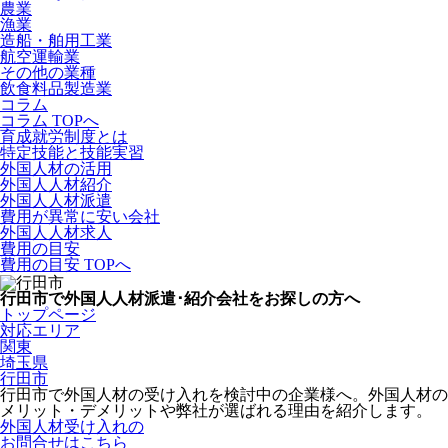
農業
漁業
造船・舶用工業
航空運輸業
その他の業種
飲食料品製造業
コラム
コラム TOPへ
育成就労制度とは
特定技能と技能実習
外国人材の活用
外国人人材紹介
外国人人材派遣
費用が異常に安い会社
外国人人材求人
費用の目安
費用の目安 TOPへ
行田市で外国人人材派遣･紹介会社をお探しの方へ
トップページ
対応エリア
関東
埼玉県
行田市
行田市で外国人材の受け入れを検討中の企業様へ。外国人材の
メリット・デメリットや弊社が選ばれる理由を紹介します。
外国人材受け入れの
お問合せはこちら