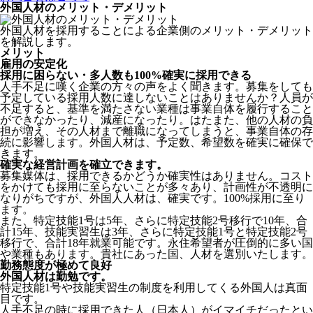
外国人材のメリット・デメリット
外国人材を採用することによる企業側のメリット・デメリット
を解説します。
メリット
雇用の安定化
採用に困らない・多人数も100%確実に採用できる
人手不足に嘆く企業の方々の声をよく聞きます。募集をしても
予定している採用人数に達しないことはありませんか？人員が
不足すると、基準を満たさない業種は事業自体を履行すること
ができなかったり、減産になったり。はたまた、他の人材の負
担が増え、その人材まで離職になってしまうと、事業自体の存
続に影響します。
外国人材は、予定数、希望数を確実に確保で
きます。
確実な経営計画を確立できます。
募集媒体は、採用できるかどうか確実性はありません。コスト
をかけても採用に至らないことが多々あり、計画性が不透明に
なりがちですが、外国人人材は、確実です。100%採用に至り
ます。
また、特定技能1号は5年、さらに特定技能2号移行で10年、合
計15年、技能実習生は3年、さらに特定技能1号と特定技能2号
移行で、合計18年就業可能です。永住希望者が圧倒的に多い国
や業種もあります。貴社にあった国、人材を選別いたします。
勤務態度が極めて良好
外国人材は勤勉です。
特定技能1号や技能実習生の制度を利用してくる外国人は真面
目
です。
人手不足の時に採用できた人（日本人）がイマイチだったとい