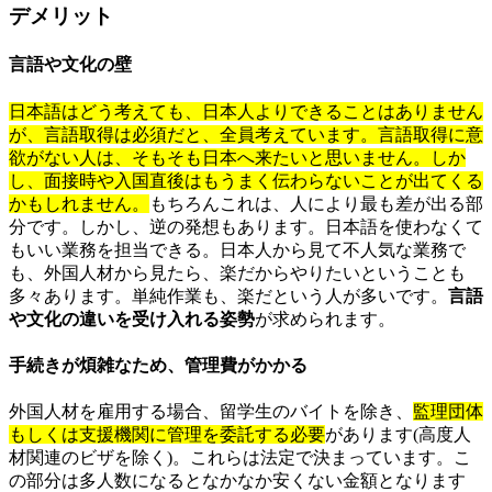
デメリット
言語や文化の壁
日本語はどう考えても、日本人よりできることはありません
が、言語取得は必須だと、全員考えています。言語取得に意
欲がない人は、そもそも日本へ来たいと思いません。しか
し、面接時や入国直後はもうまく伝わらないことが出てくる
かもしれません。
もちろんこれは、人により最も差が出る部
分です。しかし、逆の発想もあります。日本語を使わなくて
もいい業務を担当できる。日本人から見て不人気な業務で
も、外国人材から見たら、楽だからやりたいということも
多々あります。単純作業も、楽だという人が多いです。
言語
や文化の違いを受け入れる姿勢
が求められます。
手続きが煩雑なため、管理費がかかる
外国人材を雇用する場合、留学生のバイトを除き、
監理団体
もしくは支援機関に管理を委託する必要
があります(高度人
材関連のビザを除く)。これらは法定で決まっています。こ
の部分は多人数になるとなかなか安くない金額となります