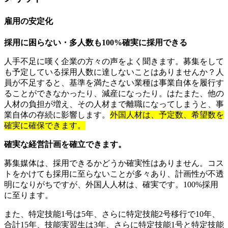
雇用の安定化
採用に困らない・多人数も100%確実に採用できる
人手不足に嘆く企業の方々の声をよく聞きます。募集をして
も予定している採用人数に達しないことはありませんか？人
員が不足すると、基準を満たさない業種は事業自体を履行す
ることができなかったり、減産になったり。はたまた、他の
人材の負担が増え、その人材まで離職になってしまうと、事
業自体の存続に影響します。
外国人材は、予定数、希望数を
確実に確保できます。
確実な経営計画を確立できます。
募集媒体は、採用できるかどうか確実性はありません。コス
トをかけても採用に至らないことが多々あり、計画性が不透
明になりがちですが、外国人人材は、確実です。100%採用
に至ります。
また、特定技能1号は5年、さらに特定技能2号移行で10年、
合計15年、技能実習生は3年、さらに特定技能1号と特定技能