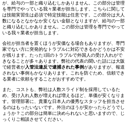
が、給与の一部と織り込むしかありません。この部分は管理
を専門でやっている我々業者が担当します。こちらに関して
は技能実習生は必須で特定技能は任意です。この部分は大人
数になるとなかなか安くない金額となりますが、給与の一部
と織り込むしかありません。この部分は管理を専門でやって
いる我々業者が担当します。
会社が担当者を置くほうが安価なる場合もありますが、専門
家でない方に突発的なトラブルに対応できるかどうかは不安
が残ります。たった1回のトラブルで外国人の受け入れがで
きなることが多々あります。弊社の代表の聞いた話には大阪
で経営者が
入管法違反で逮捕された事例
がありますが、報道
されない事例もかなりあります。これを防ぐため、信頼でき
る業者に依頼をすることがおすすめです。
また、コストも、弊社は人数スライド制を採用しているた
め、受け入れ人数が増えれば増えるほど、単価が安くなりま
す。管理部署に、貴重な日本人の優秀なスタッフを担当させ
るのはもったいないです。外注のほうが安かったらどうでし
ょうか？この部分は簡単に決められないと思いますので、じ
っくりご相談させてください。