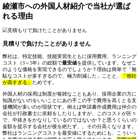
綾瀬市への外国人材紹介で当社が選ば
れる理由
見積りで負けたことがありません
弊社は、特定技能、技能実習生ともに採用費用、ランニング
コスト（3～5年）の総額で
最安値
を提供しています。なぜこ
のような価格を実現できるのでしょうか？理由は簡単で「無
駄なコストが多すぎるので、極力削減した」ことと、
「他社
が高すぎる」
ためです。
外国人材の採用は制度が複雑なこともあり、採用企業の方に
知識がないのをいいことにあの手この手で費用を高くとる支
援機関が多いのが現状です。例えば申請書作成費用は仲介の
会社が行政書士に依頼をしたりしますが、このコストが区々
で、中抜きをかなりしているのではないか？と思うくらいの
金額を提示する会社が後を絶たず、。その分高くなります。
弊社はランニングコストを最安値にするためにも、こういっ