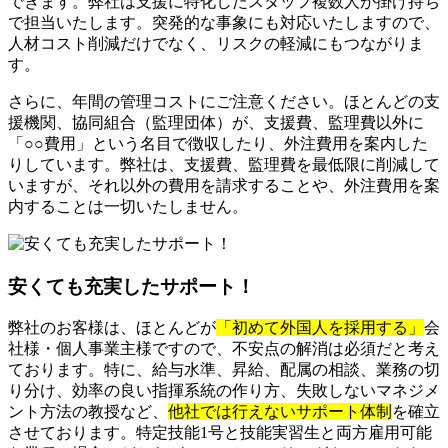
できます。弊社は支援に特化したスタッフ複数人が掛け持ち
で担当いたします。突発的な事象にも対応いたしますので、
人材コスト削減だけでなく、リスクの軽減にもつながりま
す。
さらに、年間の管理コストにご注意ください。ほとんどの支
援機関、協同組合（監理団体）が、支援費、監理費以外に
「○○費用」という名目で徴収したり、外注費用を案内した
りしています。弊社は、支援費、監理費を最低限に削減して
いますが、それ以外の費用を請求することや、外注費用を案
内することは一切いたしません。
安くても充実したサポート！
弊社のお客様は、ほとんどが
「初めて外国人を採用する」
会
社様・個人事業主様ですので、不安点の解消は必須だと考え
ております。特に、給与水準、昇給、配属の相談、業務の切
り分け、効率の良い指揮系統の作り方、失敗しないマネジメ
ント方法の教授など、
他社では行えないサポート体制
を確立
させております。特定技能1号と技能実習生と両方雇用可能