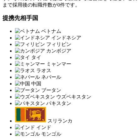
まで採用後の転職件数が0件です。
提携先相手国
ベトナム
インドネシア
フィリピン
カンボジア
タイ
ミャンマー
ラオス
ネパール
中国
ブータン
ウズベキスタン
パキスタン
スリランカ
インド
モンゴル