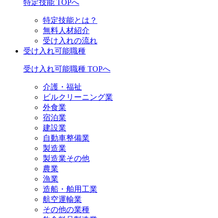
特定技能 TOPへ
特定技能とは？
無料人材紹介
受け入れの流れ
受け入れ可能職種
受け入れ可能職種 TOPへ
介護・福祉
ビルクリーニング業
外食業
宿泊業
建設業
自動車整備業
製造業
製造業その他
農業
漁業
造船・舶用工業
航空運輸業
その他の業種