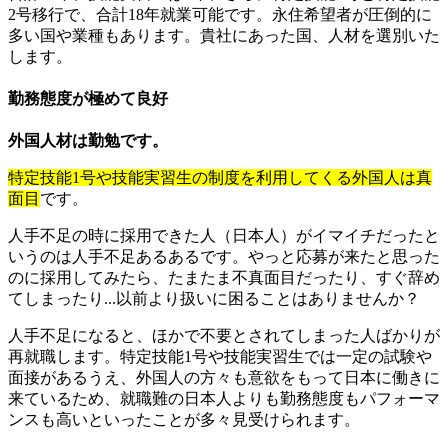
2号移行で、合計18年就業可能です。永住希望者が圧倒的に
多い国や業種もあります。貴社にあった国、人材を選別いた
します。
勤務態度が極めて良好
外国人材は勤勉です。
特定技能1号や技能実習生の制度を利用してくる外国人は真
面目
です。
人手不足の時に採用できた人（日本人）がイマイチだったと
いうのは人手不足あるあるです。やっと応募が来たと思った
のに採用してみたら、たまたま不真面目だったり、すぐ辞め
てしまったり...以前より扱いに困ることはありませんか？
人手不足になると、ほかで不要とされてしまった人ばかりが
再就職します。特定技能1号や技能実習生では一定の試験や
面接があるうえ、外国人の方々も意欲をもって日本に働きに
来ているため、就職難の日本人よりも勤務態度もパフォーマ
ンスも高いといったことが多々見受けられます。