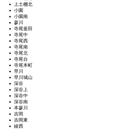
上土棚北
小園
小園南
蓼川
寺尾釜田
寺尾中
寺尾西
寺尾南
寺尾北
寺尾台
寺尾本町
早川
早川城山
深谷
深谷上
深谷中
深谷南
本蓼川
吉岡
吉岡東
綾西