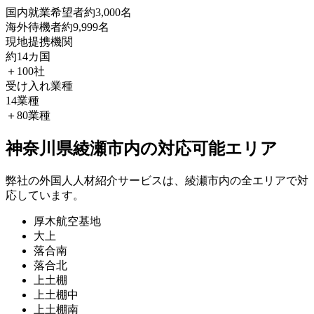
国内就業希望者
約3,000名
海外待機者
約9,999名
現地提携機関
約14カ国
＋100社
受け入れ業種
14業種
＋80業種
神奈川県綾瀬市内の対応可能エリア
弊社の外国人人材紹介サービスは、綾瀬市内の全エリアで対
応しています。
厚木航空基地
大上
落合南
落合北
上土棚
上土棚中
上土棚南