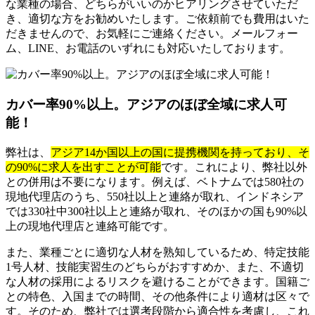
な業種の場合、どちらがいいのかヒアリングさせていただ
き、適切な方をお勧めいたします。ご依頼前でも費用はいた
だきませんので、お気軽にご連絡ください。メールフォー
ム、LINE、お電話のいずれにも対応いたしております。
カバー率90%以上。アジアのほぼ全域に求人可
能！
弊社は、
アジア14か国以上の国に提携機関を持っており、そ
の90%に求人を出すことが可能
です。これにより、弊社以外
との併用は不要になります。例えば、ベトナムでは580社の
現地代理店のうち、550社以上と連絡が取れ、インドネシア
では330社中300社以上と連絡が取れ、そのほかの国も90%以
上の現地代理店と連絡可能です。
また、業種ごとに適切な人材を熟知しているため、特定技能
1号人材、技能実習生のどちらがおすすめか、また、不適切
な人材の採用によるリスクを避けることができます。国籍ご
との特色、入国までの時間、その他条件により適材は区々で
す。そのため、弊社では選考段階から適合性を考慮し、これ