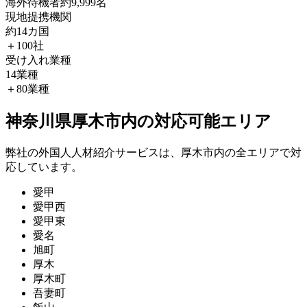
海外待機者
約9,999名
現地提携機関
約14カ国
＋100社
受け入れ業種
14業種
＋80業種
神奈川県厚木市内の対応可能エリア
弊社の外国人人材紹介サービスは、厚木市内の全エリアで対
応しています。
愛甲
愛甲西
愛甲東
愛名
旭町
厚木
厚木町
吾妻町