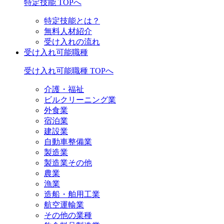
特定技能 TOPへ
特定技能とは？
無料人材紹介
受け入れの流れ
受け入れ可能職種
受け入れ可能職種 TOPへ
介護・福祉
ビルクリーニング業
外食業
宿泊業
建設業
自動車整備業
製造業
製造業その他
農業
漁業
造船・舶用工業
航空運輸業
その他の業種