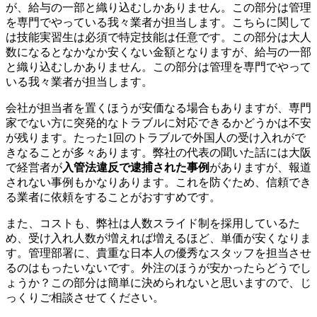
が、給与の一部と織り込むしかありません。この部分は管理
を専門でやっている我々業者が担当します。こちらに関して
は技能実習生は必須で特定技能は任意です。この部分は大人
数になるとなかなか安くない金額となりますが、給与の一部
と織り込むしかありません。この部分は管理を専門でやって
いる我々業者が担当します。
会社が担当者を置くほうが安価なる場合もありますが、専門
家でない方に突発的なトラブルに対応できるかどうかは不安
が残ります。たった1回のトラブルで外国人の受け入れがで
きなることが多々あります。弊社の代表の聞いた話には大阪
で経営者が
入管法違反で逮捕された事例
がありますが、報道
されない事例もかなりあります。これを防ぐため、信頼でき
る業者に依頼をすることがおすすめです。
また、コストも、弊社は人数スライド制を採用しているた
め、受け入れ人数が増えれば増えるほど、単価が安くなりま
す。管理部署に、貴重な日本人の優秀なスタッフを担当させ
るのはもったいないです。外注のほうが安かったらどうでし
ょうか？この部分は簡単に決められないと思いますので、じ
っくりご相談させてください。