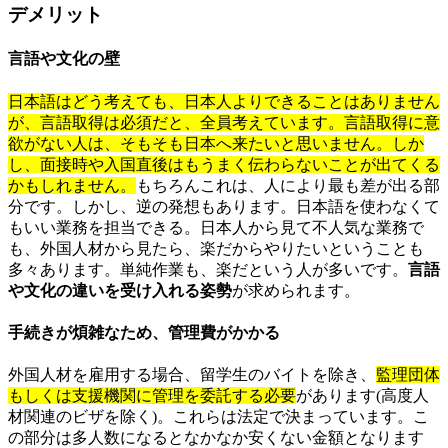
デメリット
言語や文化の壁
日本語はどう考えても、日本人よりできることはありません
が、言語取得は必須だと、全員考えています。言語取得に意
欲がない人は、そもそも日本へ来たいと思いません。しか
し、面接時や入国直後はもうまく伝わらないことが出てくる
かもしれません。
もちろんこれは、人により最も差が出る部
分です。しかし、逆の発想もあります。日本語を使わなくて
もいい業務を担当できる。日本人から見て不人気な業務で
も、外国人材から見たら、楽だからやりたいということも
多々あります。単純作業も、楽だという人が多いです。
言語
や文化の違いを受け入れる姿勢
が求められます。
手続きが煩雑なため、管理費がかかる
外国人材を雇用する場合、留学生のバイトを除き、
監理団体
もしくは支援機関に管理を委託する必要
があります(高度人
材関連のビザを除く)。これらは法定で決まっています。こ
の部分は多人数になるとなかなか安くない金額となります