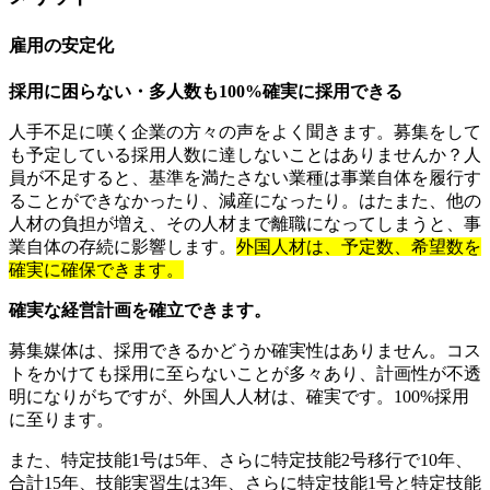
雇用の安定化
採用に困らない・多人数も100%確実に採用できる
人手不足に嘆く企業の方々の声をよく聞きます。募集をして
も予定している採用人数に達しないことはありませんか？人
員が不足すると、基準を満たさない業種は事業自体を履行す
ることができなかったり、減産になったり。はたまた、他の
人材の負担が増え、その人材まで離職になってしまうと、事
業自体の存続に影響します。
外国人材は、予定数、希望数を
確実に確保できます。
確実な経営計画を確立できます。
募集媒体は、採用できるかどうか確実性はありません。コス
トをかけても採用に至らないことが多々あり、計画性が不透
明になりがちですが、外国人人材は、確実です。100%採用
に至ります。
また、特定技能1号は5年、さらに特定技能2号移行で10年、
合計15年、技能実習生は3年、さらに特定技能1号と特定技能