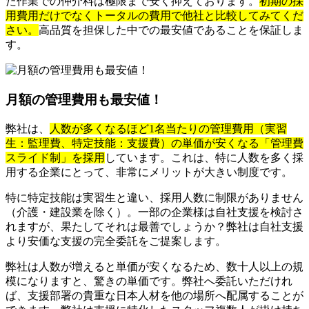
た作業での仲介料は極限まで安く抑えております。
初期の採
用費用だけでなくトータルの費用で他社と比較してみてくだ
さい。
高品質を担保した中での最安値であることを保証しま
す。
月額の管理費用も最安値！
弊社は、
人数が多くなるほど1名当たりの管理費用（実習
生：監理費、特定技能：支援費）の単価が安くなる「管理費
スライド制」を採用
しています。これは、特に人数を多く採
用する企業にとって、非常にメリットが大きい制度です。
特に特定技能は実習生と違い、採用人数に制限がありません
（介護・建設業を除く）。一部の企業様は自社支援を検討さ
れますが、果たしてそれは最善でしょうか？弊社は自社支援
より安価な支援の完全委託をご提案します。
弊社は人数が増えると単価が安くなるため、数十人以上の規
模になりますと、驚きの単価です。弊社へ委託いただけれ
ば、支援部署の貴重な日本人材を他の場所へ配属することが