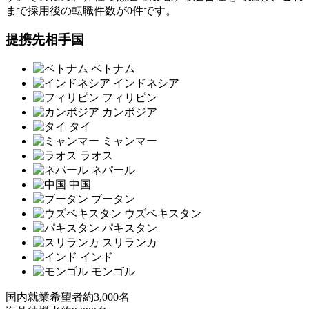
まで採用後の転職件数が0件です。
提携先相手国
ベトナム
インドネシア
フィリピン
カンボジア
タイ
ミャンマー
ラオス
ネパール
中国
ブータン
ウズベキスタン
パキスタン
スリランカ
インド
モンゴル
国内就業希望者
約3,000名