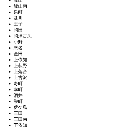
飯山
飯山南
泉町
及川
王子
岡田
岡津古久
小野
恩名
金田
上依知
上荻野
上落合
上古沢
寿町
幸町
酒井
栄町
猿ケ島
三田
三田南
下依知