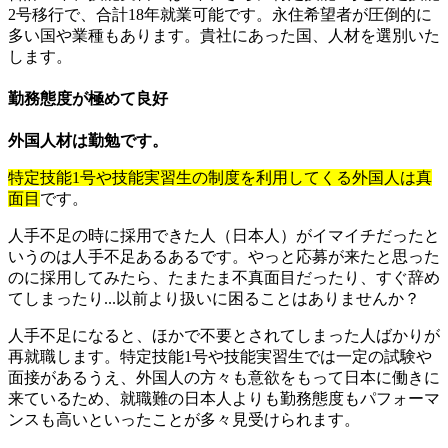
2号移行で、合計18年就業可能です。永住希望者が圧倒的に
多い国や業種もあります。貴社にあった国、人材を選別いた
します。
勤務態度が極めて良好
外国人材は勤勉です。
特定技能1号や技能実習生の制度を利用してくる外国人は真
面目
です。
人手不足の時に採用できた人（日本人）がイマイチだったと
いうのは人手不足あるあるです。やっと応募が来たと思った
のに採用してみたら、たまたま不真面目だったり、すぐ辞め
てしまったり...以前より扱いに困ることはありませんか？
人手不足になると、ほかで不要とされてしまった人ばかりが
再就職します。特定技能1号や技能実習生では一定の試験や
面接があるうえ、外国人の方々も意欲をもって日本に働きに
来ているため、就職難の日本人よりも勤務態度もパフォーマ
ンスも高いといったことが多々見受けられます。