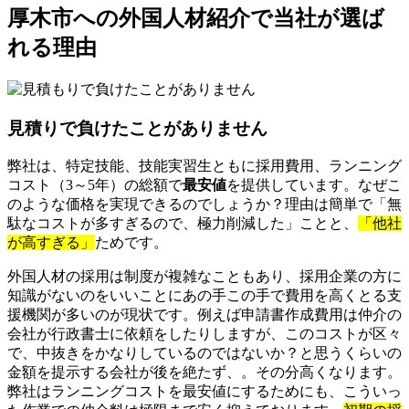
厚木市への外国人材紹介で当社が選ば
れる理由
見積りで負けたことがありません
弊社は、特定技能、技能実習生ともに採用費用、ランニング
コスト（3～5年）の総額で
最安値
を提供しています。なぜこ
のような価格を実現できるのでしょうか？理由は簡単で「無
駄なコストが多すぎるので、極力削減した」ことと、
「他社
が高すぎる」
ためです。
外国人材の採用は制度が複雑なこともあり、採用企業の方に
知識がないのをいいことにあの手この手で費用を高くとる支
援機関が多いのが現状です。例えば申請書作成費用は仲介の
会社が行政書士に依頼をしたりしますが、このコストが区々
で、中抜きをかなりしているのではないか？と思うくらいの
金額を提示する会社が後を絶たず、。その分高くなります。
弊社はランニングコストを最安値にするためにも、こういっ