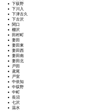
下荻野
下川入
下津古久
下古沢
関口
棚沢
田村町
妻田
妻田東
妻田西
妻田南
妻田北
戸田
鳶尾
戸室
中依知
中荻野
中町
長沼
七沢
温水