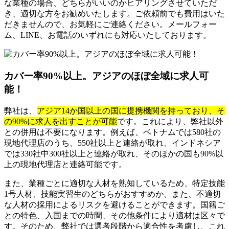
な業種の場合、どちらがいいのかヒアリングさせていただ
き、適切な方をお勧めいたします。ご依頼前でも費用はいた
だきませんので、お気軽にご連絡ください。メールフォー
ム、LINE、お電話のいずれにも対応いたしております。
カバー率90%以上。アジアのほぼ全域に求人可
能！
弊社は、
アジア14か国以上の国に提携機関を持っており、そ
の90%に求人を出すことが可能
です。これにより、弊社以外
との併用は不要になります。例えば、ベトナムでは580社の
現地代理店のうち、550社以上と連絡が取れ、インドネシア
では330社中300社以上と連絡が取れ、そのほかの国も90%以
上の現地代理店と連絡可能です。
また、業種ごとに適切な人材を熟知しているため、特定技能
1号人材、技能実習生のどちらがおすすめか、また、不適切
な人材の採用によるリスクを避けることができます。国籍ご
との特色、入国までの時間、その他条件により適材は区々で
す。そのため、弊社では選考段階から適合性を考慮し、これ