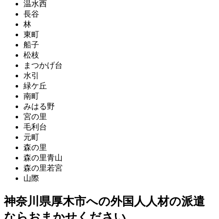
温水西
長谷
林
東町
船子
松枝
まつかげ台
水引
緑ケ丘
南町
みはる野
宮の里
毛利台
元町
森の里
森の里青山
森の里若宮
山際
神奈川県厚木市への外国人人材の派遣
ならおまかせください。