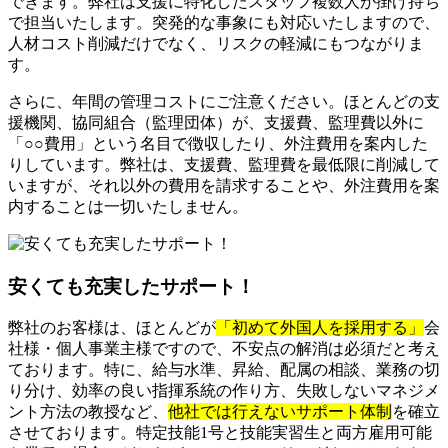
できます。弊社は支援に特化したスタッフ複数人が掛け持ち
で担当いたします。突発的な事象にも対応いたしますので、
人材コスト削減だけでなく、リスクの軽減にもつながりま
す。
さらに、年間の管理コストにご注意ください。ほとんどの支
援機関、協同組合（監理団体）が、支援費、監理費以外に
「○○費用」という名目で徴収したり、外注費用を案内した
りしています。弊社は、支援費、監理費を最低限に削減して
いますが、それ以外の費用を請求することや、外注費用を案
内することは一切いたしません。
安くても充実したサポート！
弊社のお客様は、ほとんどが
「初めて外国人を採用する」
会
社様・個人事業主様ですので、不安点の解消は必須だと考え
ております。特に、給与水準、昇給、配属の相談、業務の切
り分け、効率の良い指揮系統の作り方、失敗しないマネジメ
ント方法の教授など、
他社では行えないサポート体制
を確立
させております。特定技能1号と技能実習生と両方雇用可能