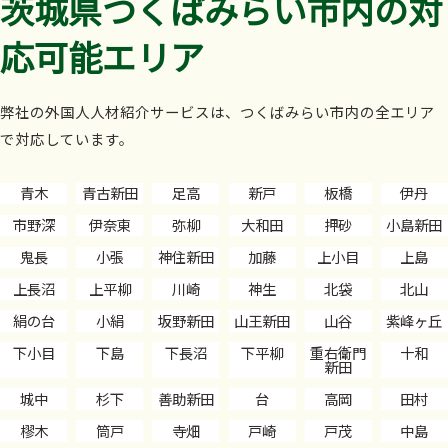
茨城県つくばみらい市内の対
応可能エリア
弊社の外国人人材紹介サービスは、つくばみらい市内の全エリア
で対応しています。
青木
青古新田
足高
新戸
板橋
伊丹
市野深
伊奈東
弥柳
大和田
押砂
小島新田
鬼長
小張
神住新田
加藤
上小目
上島
上長沼
上平柳
川崎
神生
北袋
北山
絹の台
小絹
坂野新田
山王新田
山谷
紫峰ヶ丘
下小目
下島
下長沼
下平柳
重右衛門
十和
新田
城中
杉下
善助新田
台
高岡
田村
樛木
筒戸
寺畑
戸崎
戸茂
中島