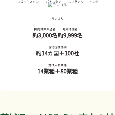
ウズベキスタン
パキスタン
スリランカ
インド
モンゴル
国内就業希望者
海外待機者
約3,000名
約9,999名
現地提携機関
約14カ国
＋100社
受け入れ業種
14業種
＋80業種