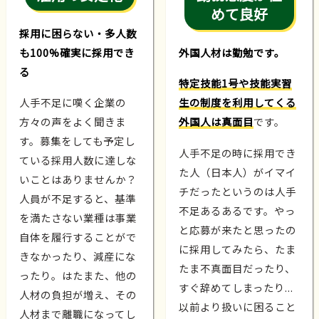
めて良好
採用に困らない・多人数
も100%確実に採用でき
外国人材は勤勉です。
る
特定技能1号や技能実習
人手不足に嘆く企業の
生の制度を利用してくる
方々の声をよく聞きま
外国人は真面目
です。
す。募集をしても予定し
人手不足の時に採用でき
ている採用人数に達しな
た人（日本人）がイマイ
いことはありませんか？
チだったというのは人手
人員が不足すると、基準
不足あるあるです。やっ
を満たさない業種は事業
と応募が来たと思ったの
自体を履行することがで
に採用してみたら、たま
きなかったり、減産にな
たま不真面目だったり、
ったり。はたまた、他の
すぐ辞めてしまったり...
人材の負担が増え、その
以前より扱いに困ること
人材まで離職になってし