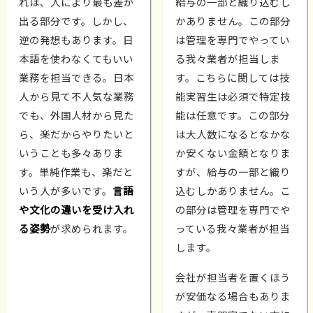
れは、人により最も差が
給与の一部と織り込むし
出る部分です。しかし、
かありません。この部分
逆の発想もあります。日
は管理を専門でやってい
本語を使わなくてもいい
る我々業者が担当しま
業務を担当できる。日本
す。こちらに関しては技
人から見て不人気な業務
能実習生は必須で特定技
でも、外国人材から見た
能は任意です。この部分
ら、楽だからやりたいと
は大人数になるとなかな
いうことも多々ありま
か安くない金額となりま
す。単純作業も、楽だと
すが、給与の一部と織り
いう人が多いです。
言語
込むしかありません。こ
や文化の違いを受け入れ
の部分は管理を専門でや
る姿勢
が求められます。
っている我々業者が担当
します。
会社が担当者を置くほう
が安価なる場合もありま