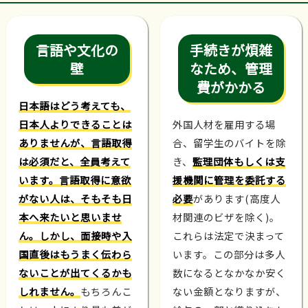
言語や文化の
手続きが煩雑
壁
なため、管理
費がかかる
日本語はどう考えても、
日本人よりできることは
外国人材を雇用する場
ありませんが、言語取得
合、留学生のバイトを除
は必須だと、全員考えて
き、
監理団体もしくは支
います。言語取得に意欲
援機関に管理を委託する
がない人は、そもそも日
必要
があります(高度人
本へ来たいと思いませ
材関連のビザを除く)。
ん。しかし、面接時や入
これらは法定で決まって
国直後はもうまく伝わら
います。この部分は多人
ないことが出てくるかも
数になるとなかなか安く
しれません。
もちろんこ
ない金額となりますが、