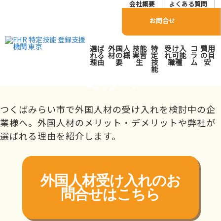
会社概要
よくある質問
お問合せ
つくばみらい市で外国人人
選ば
外国人
技能
特
受け入
コ
費用
材派遣･紹介会社をお探し
れる
材の概
実習
定
れ可能
ラ
の目
理由
要
生
技
職種
ム
安
能
の方へ
トップページ
対応エリア
関東
茨城県
つくばみらい市
つくばみらい市で外国人材の受け入れを検討中の企
業様へ。外国人材のメリット・デメリットや弊社が
選ばれる理由を紹介します。
外国人材受け入れの
お
問合せはこちら