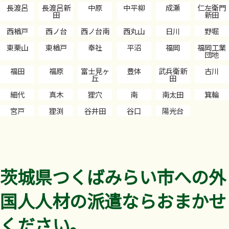
長渡呂
長渡呂新
中原
中平柳
成瀬
仁左衛門
田
新田
西楢戸
西ノ台
西ノ台南
西丸山
日川
野堀
東栗山
東楢戸
奉社
平沼
福岡
福岡工業
団地
福田
福原
富士見ヶ
豊体
武兵衛新
古川
丘
田
細代
真木
狸穴
南
南太田
箕輪
宮戸
狸渕
谷井田
谷口
陽光台
茨城県つくばみらい市への外
国人人材の派遣ならおまかせ
ください。