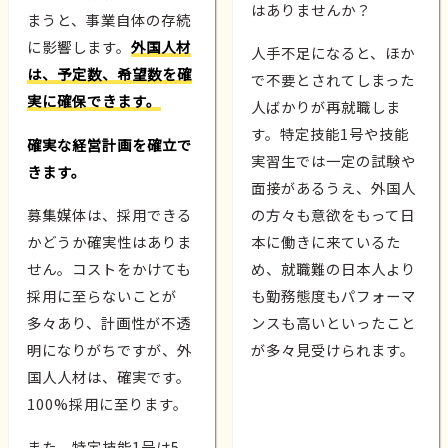
はありませんか？
まうと、事業自体の存続
に影響します。
外国人材
人手不足になると、ほか
は、予定数、希望数を確
で不要とされてしまった
実に確保できます。
人ばかりが再就職しま
す。特定技能1号や技能
確実な経営計画を確立で
実習生では一定の試験や
きます。
面接があるうえ、外国人
募集媒体は、採用できる
の方々も意欲をもって日
かどうか確実性はありま
本に働きに来ているた
せん。コストをかけても
め、就職難の日本人より
採用に至らないことが
も勤務態度もパフォーマ
多々あり、計画性が不透
ンスも高いといったこと
明になりがちですが、外
が多々見受けられます。
国人人材は、確実です。
100%採用に至ります。
また、特定技能1号は5