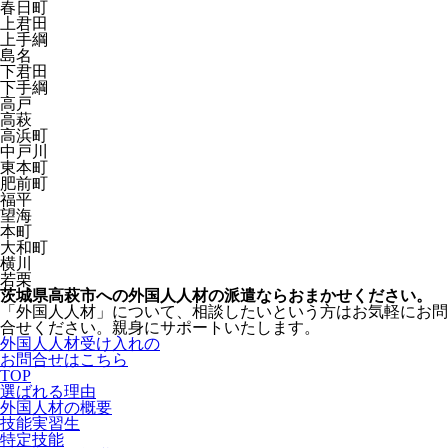
春日町
上君田
上手綱
島名
下君田
下手綱
高戸
高萩
高浜町
中戸川
東本町
肥前町
福平
望海
本町
大和町
横川
若栗
茨城県高萩市への外国人人材の派遣ならおまかせください。
「外国人人材」について、相談したいという方はお気軽にお問
合せください。親身にサポートいたします。
外国人人材受け入れの
お問合せはこちら
TOP
選ばれる理由
外国人材の概要
技能実習生
特定技能