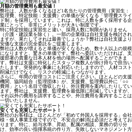
月額の管理費用も最安値！
弊社は、
人数が多くなるほど1名当たりの管理費用（実習生：
監理費、特定技能：支援費）の単価が安くなる「管理費スライ
ド制」を採用
しています。これは、特に人数を多く採用する企
業にとって、非常にメリットが大きい制度です。
特に特定技能は実習生と違い、採用人数に制限がありません
（介護・建設業を除く）。一部の企業様は自社支援を検討され
ますが、果たしてそれは最善でしょうか？弊社は自社支援より
安価な支援の完全委託をご提案します。
弊社は人数が増えると単価が安くなるため、数十人以上の規模
になりますと、驚きの単価です。弊社へ委託いただければ、支
援部署の貴重な日本人材を他の場所へ配属することができま
す。弊社は支援に特化したスタッフ複数人が掛け持ちで担当い
たします。突発的な事象にも対応いたしますので、人材コスト
削減だけでなく、リスクの軽減にもつながります。
さらに、年間の管理コストにご注意ください。ほとんどの支援
機関、協同組合（監理団体）が、支援費、監理費以外に「○○
費用」という名目で徴収したり、外注費用を案内したりしてい
ます。弊社は、支援費、監理費を最低限に削減していますが、
それ以外の費用を請求することや、外注費用を案内することは
一切いたしません。
安くても充実したサポート！
弊社のお客様は、ほとんどが
「初めて外国人を採用する」
会社
様・個人事業主様ですので、不安点の解消は必須だと考えてお
ります。特に、給与水準、昇給、配属の相談、業務の切り分
け、効率の良い指揮系統の作り方、失敗しないマネジメント方