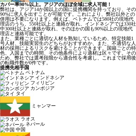
カバー率90%以上。アジアのほぼ全域に求人可能！
弊社は、
アジア14か国以上の国に提携機関を持っており、その
90%に求人を出すことが可能
です。これにより、弊社以外との
併用は不要になります。例えば、ベトナムでは580社の現地代
理店のうち、550社以上と連絡が取れ、インドネシアでは330社
中300社以上と連絡が取れ、そのほかの国も90%以上の現地代
理店と連絡可能です。
また、業種ごとに適切な人材を熟知しているため、特定技能1
号人材、技能実習生のどちらがおすすめか、また、不適切な人
材の採用によるリスクを避けることができます。国籍ごとの特
色、入国までの時間、その他条件により適材は区々です。その
ため、弊社では選考段階から適合性を考慮し、これまで採用後
の転職件数が0件です。
提携先相手国
ベトナム
インドネシア
フィリピン
カンボジア
タイ
ミャンマー
ラオス
ネパール
中国