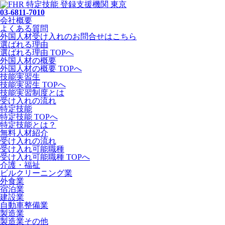
03-6811-7010
会社概要
よくある質問
外国人材受け入れの
お問合せ
はこちら
選ばれる理由
選ばれる理由 TOPへ
外国人材の概要
外国人材の概要 TOPへ
技能実習生
技能実習生 TOPへ
技能実習制度とは
受け入れの流れ
特定技能
特定技能 TOPへ
特定技能とは？
無料人材紹介
受け入れの流れ
受け入れ可能職種
受け入れ可能職種 TOPへ
介護・福祉
ビルクリーニング業
外食業
宿泊業
建設業
自動車整備業
製造業
製造業その他