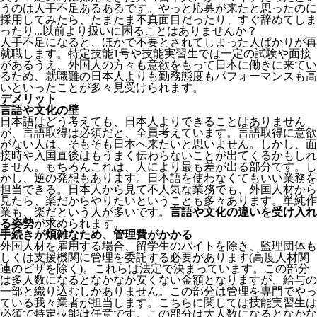
うのは人手不足あるあるです。やっと応募が来たと思ったのに
採用してみたら、たまたま不真面目だったり、すぐ辞めてしま
ったり...以前より扱いに困ることはありませんか？
人手不足になると、ほかで不要とされてしまった人ばかりが再
就職します。特定技能1号や技能実習生では一定の試験や面接
があるうえ、外国人の方々も意欲をもって日本に働きに来てい
るため、就職難の日本人よりも勤務態度もパフォーマンスも高
いといったことが多々見受けられます。
デメリット
言語や文化の壁
日本語はどう考えても、日本人よりできることはありません
が、言語取得は必須だと、全員考えています。言語取得に意欲
がない人は、そもそも日本へ来たいと思いません。しかし、面
接時や入国直後はもうまく伝わらないことが出てくるかもしれ
ません。
もちろんこれは、人により最も差が出る部分です。し
かし、逆の発想もあります。日本語を使わなくてもいい業務を
担当できる。日本人から見て不人気な業務でも、外国人材から
見たら、楽だからやりたいということも多々あります。単純作
業も、楽だという人が多いです。
言語や文化の違いを受け入れ
る姿勢
が求められます。
手続きが煩雑なため、管理費がかかる
外国人材を雇用する場合、留学生のバイトを除き、
監理団体も
しくは支援機関に管理を委託する必要
があります(高度人材関
連のビザを除く)。これらは法定で決まっています。この部分
は多人数になるとなかなか安くない金額となりますが、給与の
一部と織り込むしかありません。この部分は管理を専門でやっ
ている我々業者が担当します。こちらに関しては技能実習生は
必須で特定技能は任意です。この部分は大人数になるとなかな