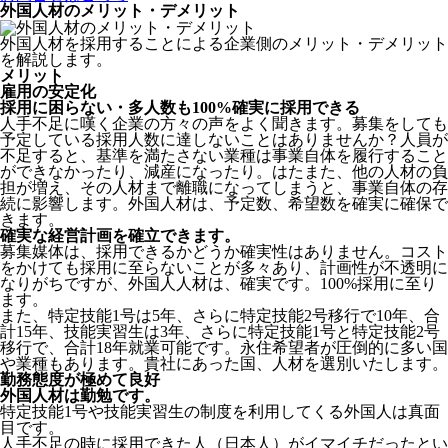
外国人材のメリット・デメリット
外国人材を採用することによる企業側のメリット・デメリット
を解説します。
メリット
雇用の安定化
採用に困らない・多人数も100%確実に採用できる
人手不足に嘆く企業の方々の声をよく聞きます。募集をしても
予定している採用人数に達しないことはありませんか？人員が
不足すると、基準を満たさない業種は事業自体を履行すること
ができなかったり、減産になったり。はたまた、他の人材の負
担が増え、その人材まで離職になってしまうと、事業自体の存
続に影響します。
外国人材は、予定数、希望数を確実に確保で
きます。
確実な経営計画を確立できます。
募集媒体は、採用できるかどうか確実性はありません。コスト
をかけても採用に至らないことが多々あり、計画性が不透明に
なりがちですが、外国人人材は、確実です。100%採用に至り
ます。
また、特定技能1号は5年、さらに特定技能2号移行で10年、合
計15年、技能実習生は3年、さらに特定技能1号と特定技能2号
移行で、合計18年就業可能です。永住希望者が圧倒的に多い国
や業種もあります。貴社にあった国、人材を選別いたします。
勤務態度が極めて良好
外国人材は勤勉です。
特定技能1号や技能実習生の制度を利用してくる外国人は真面
目
です。
人手不足の時に採用できた人（日本人）がイマイチだったとい