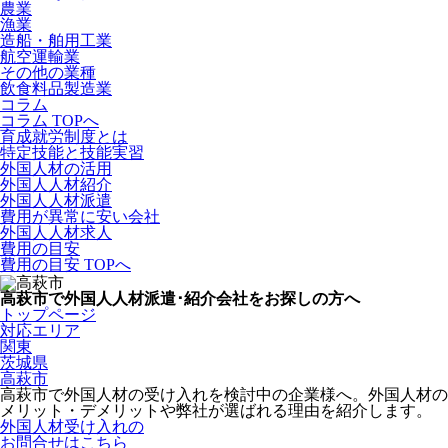
農業
漁業
造船・舶用工業
航空運輸業
その他の業種
飲食料品製造業
コラム
コラム TOPへ
育成就労制度とは
特定技能と技能実習
外国人材の活用
外国人人材紹介
外国人人材派遣
費用が異常に安い会社
外国人人材求人
費用の目安
費用の目安 TOPへ
高萩市で外国人人材派遣･紹介会社をお探しの方へ
トップページ
対応エリア
関東
茨城県
高萩市
高萩市で外国人材の受け入れを検討中の企業様へ。外国人材の
メリット・デメリットや弊社が選ばれる理由を紹介します。
外国人材受け入れの
お問合せはこちら