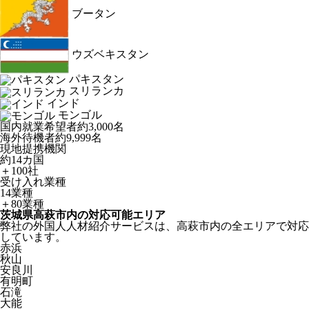
ブータン
ウズベキスタン
パキスタン
スリランカ
インド
モンゴル
国内就業希望者
約3,000名
海外待機者
約9,999名
現地提携機関
約14カ国
＋100社
受け入れ業種
14業種
＋80業種
茨城県高萩市内の対応可能エリア
弊社の外国人人材紹介サービスは、高萩市内の全エリアで対応
しています。
赤浜
秋山
安良川
有明町
石滝
大能