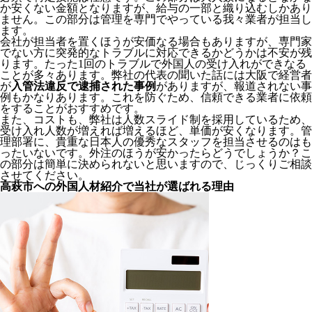
か安くない金額となりますが、給与の一部と織り込むしかあり
ません。この部分は管理を専門でやっている我々業者が担当し
ます。
会社が担当者を置くほうが安価なる場合もありますが、専門家
でない方に突発的なトラブルに対応できるかどうかは不安が残
ります。たった1回のトラブルで外国人の受け入れができなる
ことが多々あります。弊社の代表の聞いた話には大阪で経営者
が
入管法違反で逮捕された事例
がありますが、報道されない事
例もかなりあります。これを防ぐため、信頼できる業者に依頼
をすることがおすすめです。
また、コストも、弊社は人数スライド制を採用しているため、
受け入れ人数が増えれば増えるほど、単価が安くなります。管
理部署に、貴重な日本人の優秀なスタッフを担当させるのはも
ったいないです。外注のほうが安かったらどうでしょうか？こ
の部分は簡単に決められないと思いますので、じっくりご相談
させてください。
高萩市への外国人材紹介で当社が選ばれる理由