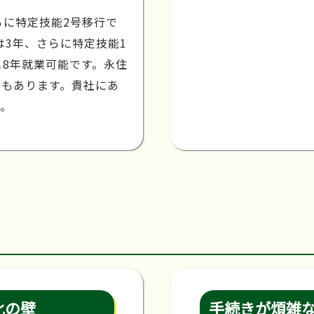
らに特定技能2号移行で
は3年、さらに特定技能1
18年就業可能です。永住
種もあります。貴社にあ
す。
化の壁
手続きが煩雑