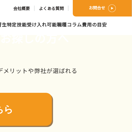
お問合せ
会社概要
よくある質問
習生
特定技能
受け入れ可能職種
コラム
費用の目安
をお探しの方へ
デメリットや弊社が選ばれる
ちら