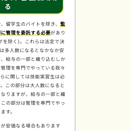
る
合、留学生のバイトを除き、
監
関に管理を委託する必要
があり
ザを除く)。これらは法定で決
分は多人数になるとなかなか安
が、給与の一部と織り込むしか
は管理を専門でやっている我々
ちらに関しては技能実習生は必
す。この部分は大人数になると
となりますが、給与の一部と織
。この部分は管理を専門でやっ
します。
うが安価なる場合もあります