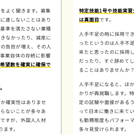
声をよく聞きます。募集
特定技能1号や技能実習
数に達しないことはあり
は真面目
です。
、基準を満たさない業種
人手不足の時に採用で
できなかったり、減産に
ったというのは人手不
材の負担が増え、その人
来たと思ったのに採用
、事業自体の存続に影響
だったり、すぐ辞めてし
希望数を確実に確保で
ることはありませんか
人手不足になると、ほ
す。
かりが再就職します。特
うか確実性はありませ
定の試験や面接がある
至らないことが多々あ
って日本に働きに来て
ちですが、外国人人材
も勤務態度もパフォー
ります。
多々見受けられます。