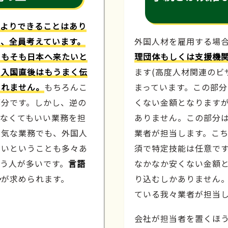
人よりできることはあり
、全員考えています。
外国人材を雇用する場
そもそも日本へ来たいと
理団体もしくは支援機
や入国直後はもうまく伝
ます(高度人材関連のビ
しれません。
もちろんこ
まっています。この部
部分です。しかし、逆の
くない金額となります
わなくてもいい業務を担
ありません。この部分
人気な業務でも、外国人
業者が担当します。こ
たいということも多々あ
須で特定技能は任意で
う人が多いです。
言語
なかなか安くない金額
勢
が求められます。
り込むしかありません
ている我々業者が担当
会社が担当者を置くほ