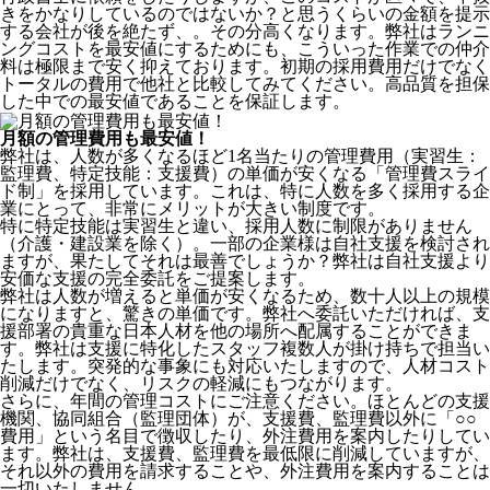
きをかなりしているのではないか？と思うくらいの金額を提示
する会社が後を絶たず、。その分高くなります。弊社はランニ
ングコストを最安値にするためにも、こういった作業での仲介
料は極限まで安く抑えております。
初期の採用費用だけでなく
トータルの費用で他社と比較してみてください。
高品質を担保
した中での最安値であることを保証します。
月額の管理費用も最安値！
弊社は、
人数が多くなるほど1名当たりの管理費用（実習生：
監理費、特定技能：支援費）の単価が安くなる「管理費スライ
ド制」を採用
しています。これは、特に人数を多く採用する企
業にとって、非常にメリットが大きい制度です。
特に特定技能は実習生と違い、採用人数に制限がありません
（介護・建設業を除く）。一部の企業様は自社支援を検討され
ますが、果たしてそれは最善でしょうか？弊社は自社支援より
安価な支援の完全委託をご提案します。
弊社は人数が増えると単価が安くなるため、数十人以上の規模
になりますと、驚きの単価です。弊社へ委託いただければ、支
援部署の貴重な日本人材を他の場所へ配属することができま
す。弊社は支援に特化したスタッフ複数人が掛け持ちで担当い
たします。突発的な事象にも対応いたしますので、人材コスト
削減だけでなく、リスクの軽減にもつながります。
さらに、年間の管理コストにご注意ください。ほとんどの支援
機関、協同組合（監理団体）が、支援費、監理費以外に「○○
費用」という名目で徴収したり、外注費用を案内したりしてい
ます。弊社は、支援費、監理費を最低限に削減していますが、
それ以外の費用を請求することや、外注費用を案内することは
一切いたしません。