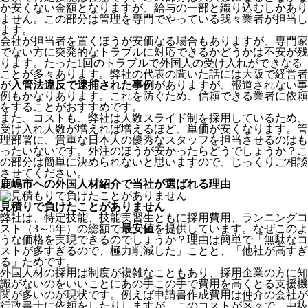
か安くない金額となりますが、給与の一部と織り込むしかあり
ません。この部分は管理を専門でやっている我々業者が担当し
ます。
会社が担当者を置くほうが安価なる場合もありますが、専門家
でない方に突発的なトラブルに対応できるかどうかは不安が残
ります。たった1回のトラブルで外国人の受け入れができなる
ことが多々あります。弊社の代表の聞いた話には大阪で経営者
が
入管法違反で逮捕された事例
がありますが、報道されない事
例もかなりあります。これを防ぐため、信頼できる業者に依頼
をすることがおすすめです。
また、コストも、弊社は人数スライド制を採用しているため、
受け入れ人数が増えれば増えるほど、単価が安くなります。管
理部署に、貴重な日本人の優秀なスタッフを担当させるのはも
ったいないです。外注のほうが安かったらどうでしょうか？こ
の部分は簡単に決められないと思いますので、じっくりご相談
させてください。
鹿嶋市への外国人材紹介で当社が選ばれる理由
見積りで負けたことがありません
弊社は、特定技能、技能実習生ともに採用費用、ランニングコ
スト（3～5年）の総額で
最安値
を提供しています。なぜこのよ
うな価格を実現できるのでしょうか？理由は簡単で「無駄なコ
ストが多すぎるので、極力削減した」ことと、
「他社が高すぎ
る」
ためです。
外国人材の採用は制度が複雑なこともあり、採用企業の方に知
識がないのをいいことにあの手この手で費用を高くとる支援機
関が多いのが現状です。例えば申請書作成費用は仲介の会社が
行政書士に依頼をしたりしますが、このコストが区々で、中抜