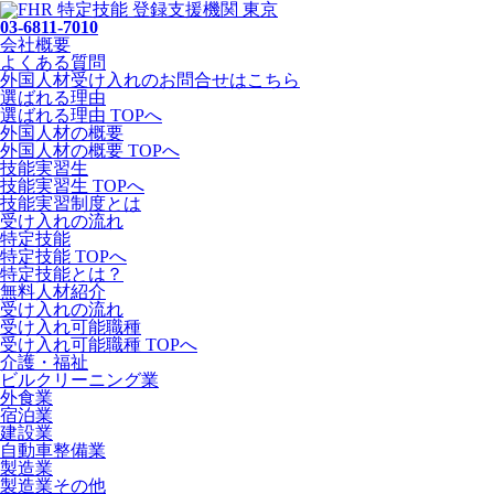
03-6811-7010
会社概要
よくある質問
外国人材受け入れの
お問合せ
はこちら
選ばれる理由
選ばれる理由 TOPへ
外国人材の概要
外国人材の概要 TOPへ
技能実習生
技能実習生 TOPへ
技能実習制度とは
受け入れの流れ
特定技能
特定技能 TOPへ
特定技能とは？
無料人材紹介
受け入れの流れ
受け入れ可能職種
受け入れ可能職種 TOPへ
介護・福祉
ビルクリーニング業
外食業
宿泊業
建設業
自動車整備業
製造業
製造業その他