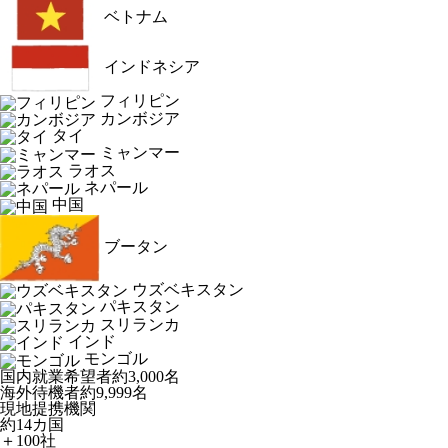
ベトナム
インドネシア
フィリピン
カンボジア
タイ
ミャンマー
ラオス
ネパール
中国
ブータン
ウズベキスタン
パキスタン
スリランカ
インド
モンゴル
国内就業希望者
約3,000名
海外待機者
約9,999名
現地提携機関
約14カ国
＋100社