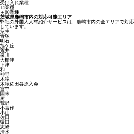
受け入れ業種
14業種
＋80業種
茨城県鹿嶋市内の対応可能エリア
弊社の外国人人材紹介サービスは、鹿嶋市内の全エリアで対応
しています。
粟生
青塚
明石
旭ケ丘
荒井
泉川
大船津
下津
和
神野
木滝
木滝佐田谷原入会
宮中
国末
厨
荒野
小宮作
小山
佐田
猿田
志崎
清水