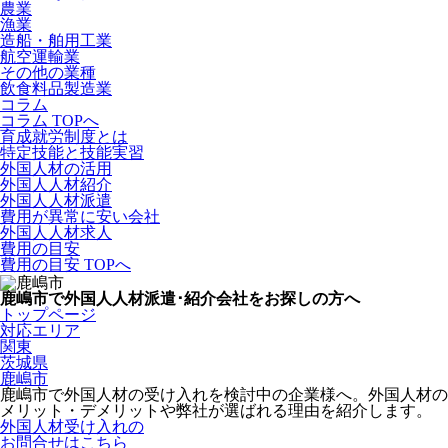
農業
漁業
造船・舶用工業
航空運輸業
その他の業種
飲食料品製造業
コラム
コラム TOPへ
育成就労制度とは
特定技能と技能実習
外国人材の活用
外国人人材紹介
外国人人材派遣
費用が異常に安い会社
外国人人材求人
費用の目安
費用の目安 TOPへ
鹿嶋市で外国人人材派遣･紹介会社をお探しの方へ
トップページ
対応エリア
関東
茨城県
鹿嶋市
鹿嶋市で外国人材の受け入れを検討中の企業様へ。外国人材の
メリット・デメリットや弊社が選ばれる理由を紹介します。
外国人材受け入れの
お問合せはこちら