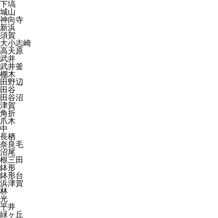
下塙
城山
神向寺
新浜
須賀
大小志崎
高天原
武井
武井釜
棚木
田野辺
田谷
田谷沼
津賀
角折
爪木
中
長栖
奈良毛
沼尾
根三田
鉢形
鉢形台
浜津賀
林
光
平井
緑ヶ丘