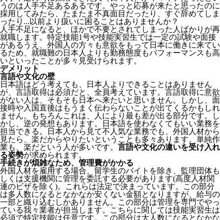
うのは人手不足あるあるです。やっと応募が来たと思ったのに
採用してみたら、たまたま不真面目だったり、すぐ辞めてしま
ったり...以前より扱いに困ることはありませんか？
人手不足になると、ほかで不要とされてしまった人ばかりが再
就職します。特定技能1号や技能実習生では一定の試験や面接
があるうえ、外国人の方々も意欲をもって日本に働きに来てい
るため、就職難の日本人よりも勤務態度もパフォーマンスも高
いといったことが多々見受けられます。
デメリット
言語や文化の壁
日本語はどう考えても、日本人よりできることはありません
が、言語取得は必須だと、全員考えています。言語取得に意欲
がない人は、そもそも日本へ来たいと思いません。しかし、面
接時や入国直後はもうまく伝わらないことが出てくるかもしれ
ません。
もちろんこれは、人により最も差が出る部分です。し
かし、逆の発想もあります。日本語を使わなくてもいい業務を
担当できる。日本人から見て不人気な業務でも、外国人材から
見たら、楽だからやりたいということも多々あります。単純作
業も、楽だという人が多いです。
言語や文化の違いを受け入れ
る姿勢
が求められます。
手続きが煩雑なため、管理費がかかる
外国人材を雇用する場合、留学生のバイトを除き、
監理団体も
しくは支援機関に管理を委託する必要
があります(高度人材関
連のビザを除く)。これらは法定で決まっています。この部分
は多人数になるとなかなか安くない金額となりますが、給与の
一部と織り込むしかありません。この部分は管理を専門でやっ
ている我々業者が担当します。こちらに関しては技能実習生は
必須で特定技能は任意です。この部分は大人数になるとなかな