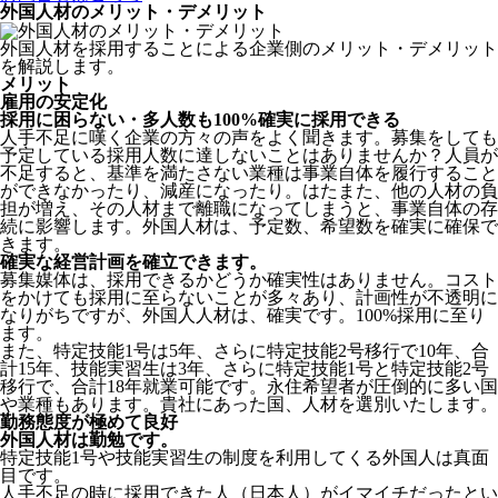
外国人材のメリット・デメリット
外国人材を採用することによる企業側のメリット・デメリット
を解説します。
メリット
雇用の安定化
採用に困らない・多人数も100%確実に採用できる
人手不足に嘆く企業の方々の声をよく聞きます。募集をしても
予定している採用人数に達しないことはありませんか？人員が
不足すると、基準を満たさない業種は事業自体を履行すること
ができなかったり、減産になったり。はたまた、他の人材の負
担が増え、その人材まで離職になってしまうと、事業自体の存
続に影響します。
外国人材は、予定数、希望数を確実に確保で
きます。
確実な経営計画を確立できます。
募集媒体は、採用できるかどうか確実性はありません。コスト
をかけても採用に至らないことが多々あり、計画性が不透明に
なりがちですが、外国人人材は、確実です。100%採用に至り
ます。
また、特定技能1号は5年、さらに特定技能2号移行で10年、合
計15年、技能実習生は3年、さらに特定技能1号と特定技能2号
移行で、合計18年就業可能です。永住希望者が圧倒的に多い国
や業種もあります。貴社にあった国、人材を選別いたします。
勤務態度が極めて良好
外国人材は勤勉です。
特定技能1号や技能実習生の制度を利用してくる外国人は真面
目
です。
人手不足の時に採用できた人（日本人）がイマイチだったとい