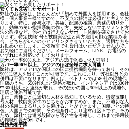
安くても充実したサポート！
弊社のお客様は、ほとんどが
「初めて外国人を採用する」
会社
様・個人事業主様ですので、不安点の解消は必須だと考えてお
ります。特に、給与水準、昇給、配属の相談、業務の切り分
け、効率の良い指揮系統の作り方、失敗しないマネジメント方
法の教授など、
他社では行えないサポート体制
を確立させてお
ります。特定技能1号と技能実習生と両方雇用可能な業種の場
合、どちらがいいのかヒアリングさせていただき、適切な方を
お勧めいたします。ご依頼前でも費用はいただきませんので、
お気軽にご連絡ください。メールフォーム、LINE、お電話の
いずれにも対応いたしております。
カバー率90%以上。アジアのほぼ全域に求人可能！
弊社は、
アジア14か国以上の国に提携機関を持っており、その
90%に求人を出すことが可能
です。これにより、弊社以外との
併用は不要になります。例えば、ベトナムでは580社の現地代
理店のうち、550社以上と連絡が取れ、インドネシアでは330社
中300社以上と連絡が取れ、そのほかの国も90%以上の現地代
理店と連絡可能です。
また、業種ごとに適切な人材を熟知しているため、特定技能1
号人材、技能実習生のどちらがおすすめか、また、不適切な人
材の採用によるリスクを避けることができます。国籍ごとの特
色、入国までの時間、その他条件により適材は区々です。その
ため、弊社では選考段階から適合性を考慮し、これまで採用後
の転職件数が0件です。
提携先相手国