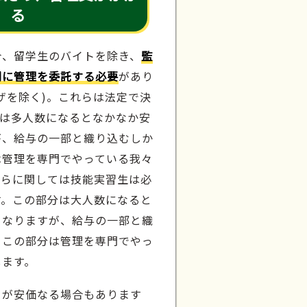
る
合、留学生のバイトを除き、
監
関に管理を委託する必要
があり
ザを除く)。これらは法定で決
分は多人数になるとなかなか安
が、給与の一部と織り込むしか
は管理を専門でやっている我々
ちらに関しては技能実習生は必
す。この部分は大人数になると
となりますが、給与の一部と織
。この部分は管理を専門でやっ
します。
うが安価なる場合もあります