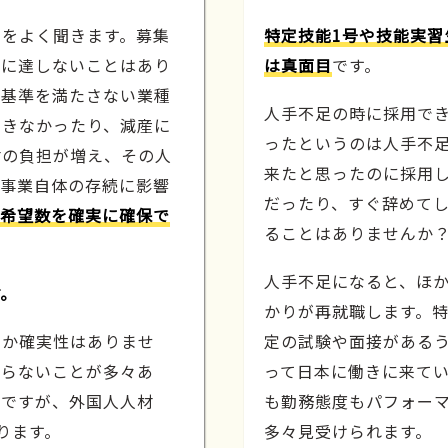
声をよく聞きます。募集
特定技能1号や技能実習
数に達しないことはあり
は真面目
です。
、基準を満たさない業種
人手不足の時に採用で
できなかったり、減産に
ったというのは人手不
材の負担が増え、その人
来たと思ったのに採用
、事業自体の存続に影響
だったり、すぐ辞めてし
希望数を確実に確保で
ることはありませんか
人手不足になると、ほ
す。
かりが再就職します。特
うか確実性はありませ
定の試験や面接がある
至らないことが多々あ
って日本に働きに来て
ちですが、外国人人材
も勤務態度もパフォー
ります。
多々見受けられます。