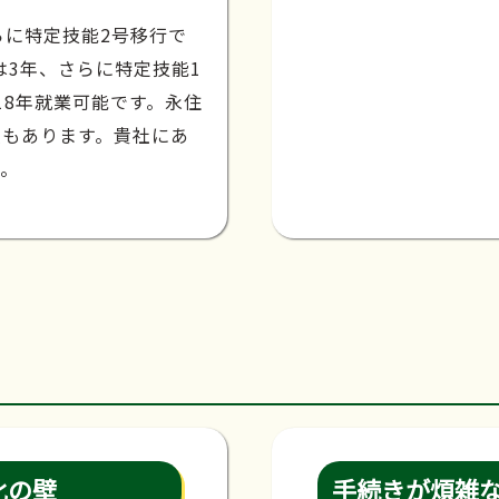
らに特定技能2号移行で
は3年、さらに特定技能1
18年就業可能です。永住
種もあります。貴社にあ
す。
化の壁
手続きが煩雑