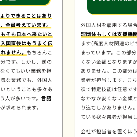
人よりできることはあり
、全員考えています。
外国人材を雇用する場
そもそも日本へ来たいと
理団体もしくは支援機
や入国直後はもうまく伝
ます(高度人材関連のビ
しれません。
もちろんこ
まっています。この部
部分です。しかし、逆の
くない金額となります
わなくてもいい業務を担
ありません。この部分
人気な業務でも、外国人
業者が担当します。こ
たいということも多々あ
須で特定技能は任意で
う人が多いです。
言語
なかなか安くない金額
勢
が求められます。
り込むしかありません
ている我々業者が担当
会社が担当者を置くほ