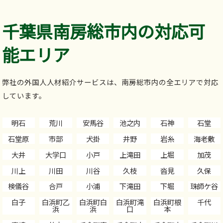
千葉県南房総市内の対応可
能エリア
弊社の外国人人材紹介サービスは、南房総市内の全エリアで対応
しています。
明石
荒川
安馬谷
池之内
石神
石堂
石堂原
市部
犬掛
井野
岩糸
海老敷
大井
大学口
小戸
上滝田
上堀
加茂
川上
川田
川谷
久枝
沓見
久保
検儀谷
合戸
小浦
下滝田
下堀
珠師ケ谷
白子
白浜町乙
白浜町白
白浜町滝
白浜町根
千代
浜
浜
口
本