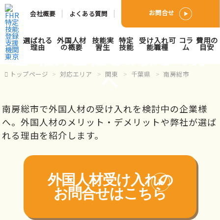
お問合せ
会社概要
よくある質問
南房総市で外国人人材派
選ばれる
外国人材
技能実
特定
受け入れ可
コラ
費用の
理由
の概要
習生
技能
能職種
ム
目安
遣･紹介会社をお探しの方
へ
トップページ
対応エリア
関東
千葉県
南房総市
南房総市で外国人材の受け入れを検討中の企業様
へ。外国人材のメリット・デメリットや弊社が選ば
れる理由を紹介します。
外国人材受け入れの
お問合せはこちら