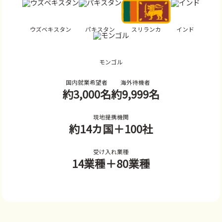
ウズベキスタン
パキスタン
スリランカ
インド
モンゴル
国内就業希望者
海外待機者
約3,000名
約9,999名
現地提携機関
約14カ国
＋100社
受け入れ業種
14業種
＋80業種