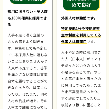
めて良好
採用に困らない・多人数
も100%確実に採用でき
外国人材は勤勉です。
る
特定技能1号や技能実習
人手不足に嘆く企業の
生の制度を利用してくる
方々の声をよく聞きま
外国人は真面目
です。
す。募集をしても予定し
人手不足の時に採用でき
ている採用人数に達しな
た人（日本人）がイマイ
いことはありませんか？
チだったというのは人手
人員が不足すると、基準
不足あるあるです。やっ
を満たさない業種は事業
と応募が来たと思ったの
自体を履行することがで
に採用してみたら、たま
きなかったり、減産にな
たま不真面目だったり、
ったり。はたまた、他の
すぐ辞めてしまったり...
人材の負担が増え、その
以前より扱いに困ること
人材まで離職になってし