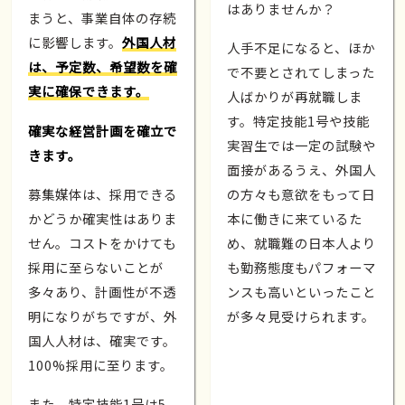
はありませんか？
まうと、事業自体の存続
に影響します。
外国人材
人手不足になると、ほか
は、予定数、希望数を確
で不要とされてしまった
実に確保できます。
人ばかりが再就職しま
す。特定技能1号や技能
確実な経営計画を確立で
実習生では一定の試験や
きます。
面接があるうえ、外国人
募集媒体は、採用できる
の方々も意欲をもって日
かどうか確実性はありま
本に働きに来ているた
せん。コストをかけても
め、就職難の日本人より
採用に至らないことが
も勤務態度もパフォーマ
多々あり、計画性が不透
ンスも高いといったこと
明になりがちですが、外
が多々見受けられます。
国人人材は、確実です。
100%採用に至ります。
また、特定技能1号は5