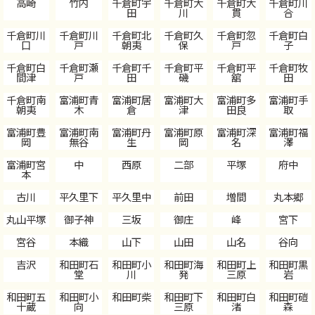
高崎
竹内
千倉町宇
千倉町大
千倉町大
千倉町川
田
川
貫
合
千倉町川
千倉町川
千倉町北
千倉町久
千倉町忽
千倉町白
口
戸
朝夷
保
戸
子
千倉町白
千倉町瀬
千倉町千
千倉町平
千倉町平
千倉町牧
間津
戸
田
磯
舘
田
千倉町南
富浦町青
富浦町居
富浦町大
富浦町多
富浦町手
朝夷
木
倉
津
田良
取
富浦町豊
富浦町南
富浦町丹
富浦町原
富浦町深
富浦町福
岡
無谷
生
岡
名
澤
富浦町宮
中
西原
二部
平塚
府中
本
古川
平久里下
平久里中
前田
増間
丸本郷
丸山平塚
御子神
三坂
御庄
峰
宮下
宮谷
本織
山下
山田
山名
谷向
吉沢
和田町石
和田町小
和田町海
和田町上
和田町黒
堂
川
発
三原
岩
和田町五
和田町小
和田町柴
和田町下
和田町白
和田町磑
十蔵
向
三原
渚
森