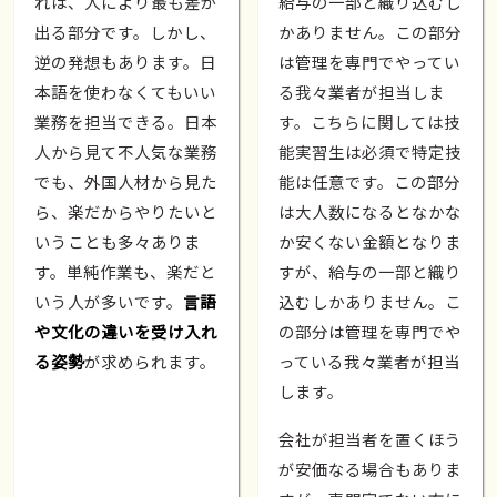
れは、人により最も差が
給与の一部と織り込むし
出る部分です。しかし、
かありません。この部分
逆の発想もあります。日
は管理を専門でやってい
本語を使わなくてもいい
る我々業者が担当しま
業務を担当できる。日本
す。こちらに関しては技
人から見て不人気な業務
能実習生は必須で特定技
でも、外国人材から見た
能は任意です。この部分
ら、楽だからやりたいと
は大人数になるとなかな
いうことも多々ありま
か安くない金額となりま
す。単純作業も、楽だと
すが、給与の一部と織り
いう人が多いです。
言語
込むしかありません。こ
や文化の違いを受け入れ
の部分は管理を専門でや
る姿勢
が求められます。
っている我々業者が担当
します。
会社が担当者を置くほう
が安価なる場合もありま