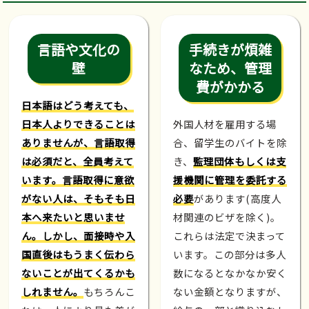
言語や文化の
手続きが煩雑
壁
なため、管理
費がかかる
日本語はどう考えても、
日本人よりできることは
外国人材を雇用する場
ありませんが、言語取得
合、留学生のバイトを除
は必須だと、全員考えて
き、
監理団体もしくは支
います。言語取得に意欲
援機関に管理を委託する
がない人は、そもそも日
必要
があります(高度人
本へ来たいと思いませ
材関連のビザを除く)。
ん。しかし、面接時や入
これらは法定で決まって
国直後はもうまく伝わら
います。この部分は多人
ないことが出てくるかも
数になるとなかなか安く
しれません。
もちろんこ
ない金額となりますが、