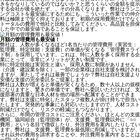
きをかなりしているのではないか？と思うくらいの金額を提示
する会社が後を絶たず、。その分高くなります。弊社はランニ
ングコストを最安値にするためにも、こういった作業での仲介
料は極限まで安く抑えております。
初期の採用費用だけでなく
トータルの費用で他社と比較してみてください。
高品質を担保
した中での最安値であることを保証します。
月額の管理費用も最安値！
弊社は、
人数が多くなるほど1名当たりの管理費用（実習生：
監理費、特定技能：支援費）の単価が安くなる「管理費スライ
ド制」を採用
しています。これは、特に人数を多く採用する企
業にとって、非常にメリットが大きい制度です。
特に特定技能は実習生と違い、採用人数に制限がありません
（介護・建設業を除く）。一部の企業様は自社支援を検討され
ますが、果たしてそれは最善でしょうか？弊社は自社支援より
安価な支援の完全委託をご提案します。
弊社は人数が増えると単価が安くなるため、数十人以上の規模
になりますと、驚きの単価です。弊社へ委託いただければ、支
援部署の貴重な日本人材を他の場所へ配属することができま
す。弊社は支援に特化したスタッフ複数人が掛け持ちで担当い
たします。突発的な事象にも対応いたしますので、人材コスト
削減だけでなく、リスクの軽減にもつながります。
さらに、年間の管理コストにご注意ください。ほとんどの支援
機関、協同組合（監理団体）が、支援費、監理費以外に「○○
費用」という名目で徴収したり、外注費用を案内したりしてい
ます。弊社は、支援費、監理費を最低限に削減していますが、
それ以外の費用を請求することや、外注費用を案内することは
一切いたしません。