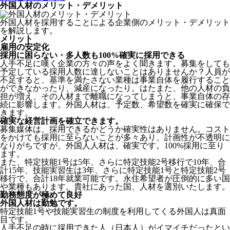
外国人材のメリット・デメリット
外国人材を採用することによる企業側のメリット・デメリット
を解説します。
メリット
雇用の安定化
採用に困らない・多人数も100%確実に採用できる
人手不足に嘆く企業の方々の声をよく聞きます。募集をしても
予定している採用人数に達しないことはありませんか？人員が
不足すると、基準を満たさない業種は事業自体を履行すること
ができなかったり、減産になったり。はたまた、他の人材の負
担が増え、その人材まで離職になってしまうと、事業自体の存
続に影響します。
外国人材は、予定数、希望数を確実に確保で
きます。
確実な経営計画を確立できます。
募集媒体は、採用できるかどうか確実性はありません。コスト
をかけても採用に至らないことが多々あり、計画性が不透明に
なりがちですが、外国人人材は、確実です。100%採用に至り
ます。
また、特定技能1号は5年、さらに特定技能2号移行で10年、合
計15年、技能実習生は3年、さらに特定技能1号と特定技能2号
移行で、合計18年就業可能です。永住希望者が圧倒的に多い国
や業種もあります。貴社にあった国、人材を選別いたします。
勤務態度が極めて良好
外国人材は勤勉です。
特定技能1号や技能実習生の制度を利用してくる外国人は真面
目
です。
人手不足の時に採用できた人（日本人）がイマイチだったとい