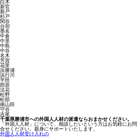
白木
新官
新戸
杉戸
関谷
台宿
墨名
中倉
中里
中島
中谷
名木
芳賀
花里
浜勝浦
浜行川
平田
部原
法花
松野
松部
南山田
守谷
吉尾
千葉県勝浦市への外国人人材の派遣ならおまかせください。
「外国人人材」について、相談したいという方はお気軽にお問
合せください。親身にサポートいたします。
外国人人材受け入れの