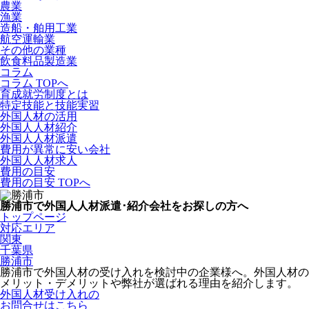
農業
漁業
造船・舶用工業
航空運輸業
その他の業種
飲食料品製造業
コラム
コラム TOPへ
育成就労制度とは
特定技能と技能実習
外国人材の活用
外国人人材紹介
外国人人材派遣
費用が異常に安い会社
外国人人材求人
費用の目安
費用の目安 TOPへ
勝浦市で外国人人材派遣･紹介会社をお探しの方へ
トップページ
対応エリア
関東
千葉県
勝浦市
勝浦市で外国人材の受け入れを検討中の企業様へ。外国人材の
メリット・デメリットや弊社が選ばれる理由を紹介します。
外国人材受け入れの
お問合せはこちら