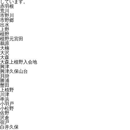
しています。
赤羽根
荒川
市野川
市野郷
出水
上野
植野
植野元宮田
鵜原
大楠
大沢
大森
大森上植野入会地
興津
興津久保山台
貝掛
勝浦
蟹田
上植野
川津
串浜
小羽戸
小松野
佐野
沢倉
宿戸
白井久保