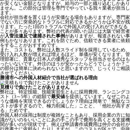
か安くない金額となりますが、給与の一部と織り込むしかあり
ません。この部分は管理を専門でやっている我々業者が担当し
ます。
会社が担当者を置くほうが安価なる場合もありますが、専門家
でない方に突発的なトラブルに対応できるかどうかは不安が残
ります。たった1回のトラブルで外国人の受け入れができなる
ことが多々あります。弊社の代表の聞いた話には大阪で経営者
が
入管法違反で逮捕された事例
がありますが、報道されない事
例もかなりあります。これを防ぐため、信頼できる業者に依頼
をすることがおすすめです。
また、コストも、弊社は人数スライド制を採用しているため、
受け入れ人数が増えれば増えるほど、単価が安くなります。管
理部署に、貴重な日本人の優秀なスタッフを担当させるのはも
ったいないです。外注のほうが安かったらどうでしょうか？こ
の部分は簡単に決められないと思いますので、じっくりご相談
させてください。
勝浦市への外国人材紹介で当社が選ばれる理由
見積りで負けたことがありません
弊社は、特定技能、技能実習生ともに採用費用、ランニングコ
スト（3～5年）の総額で
最安値
を提供しています。なぜこのよ
うな価格を実現できるのでしょうか？理由は簡単で「無駄なコ
ストが多すぎるので、極力削減した」ことと、
「他社が高すぎ
る」
ためです。
外国人材の採用は制度が複雑なこともあり、採用企業の方に知
識がないのをいいことにあの手この手で費用を高くとる支援機
関が多いのが現状です。例えば申請書作成費用は仲介の会社が
行政書士に依頼をしたりしますが、このコストが区々で、中抜