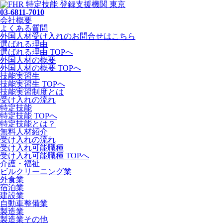
03-6811-7010
会社概要
よくある質問
外国人材受け入れの
お問合せ
はこちら
選ばれる理由
選ばれる理由 TOPへ
外国人材の概要
外国人材の概要 TOPへ
技能実習生
技能実習生 TOPへ
技能実習制度とは
受け入れの流れ
特定技能
特定技能 TOPへ
特定技能とは？
無料人材紹介
受け入れの流れ
受け入れ可能職種
受け入れ可能職種 TOPへ
介護・福祉
ビルクリーニング業
外食業
宿泊業
建設業
自動車整備業
製造業
製造業その他