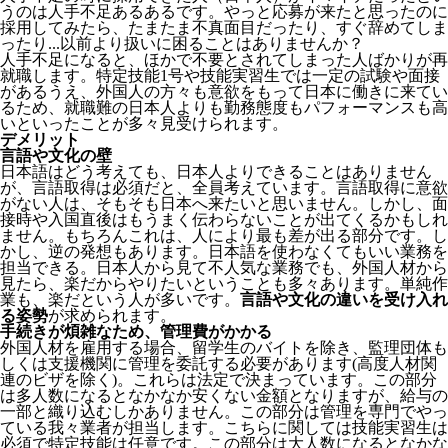
うのは人手不足あるあるです。やっと応募が来たと思ったのに
採用してみたら、たまたま不真面目だったり、すぐ辞めてしま
ったり...以前より扱いに困ることはありませんか？
人手不足になると、ほかで不要とされてしまった人ばかりが再
就職します。特定技能1号や技能実習生では一定の試験や面接
があるうえ、外国人の方々も意欲をもって日本に働きに来てい
るため、就職難の日本人よりも勤務態度もパフォーマンスも高
いといったことが多々見受けられます。
デメリット
言語や文化の壁
日本語はどう考えても、日本人よりできることはありません
が、言語取得は必須だと、全員考えています。言語取得に意欲
がない人は、そもそも日本へ来たいと思いません。しかし、面
接時や入国直後はもうまく伝わらないことが出てくるかもしれ
ません。
もちろんこれは、人により最も差が出る部分です。し
かし、逆の発想もあります。日本語を使わなくてもいい業務を
担当できる。日本人から見て不人気な業務でも、外国人材から
見たら、楽だからやりたいということも多々あります。単純作
業も、楽だという人が多いです。
言語や文化の違いを受け入れ
る姿勢
が求められます。
手続きが煩雑なため、管理費がかかる
外国人材を雇用する場合、留学生のバイトを除き、
監理団体も
しくは支援機関に管理を委託する必要
があります(高度人材関
連のビザを除く)。これらは法定で決まっています。この部分
は多人数になるとなかなか安くない金額となりますが、給与の
一部と織り込むしかありません。この部分は管理を専門でやっ
ている我々業者が担当します。こちらに関しては技能実習生は
必須で特定技能は任意です。この部分は大人数になるとなかな