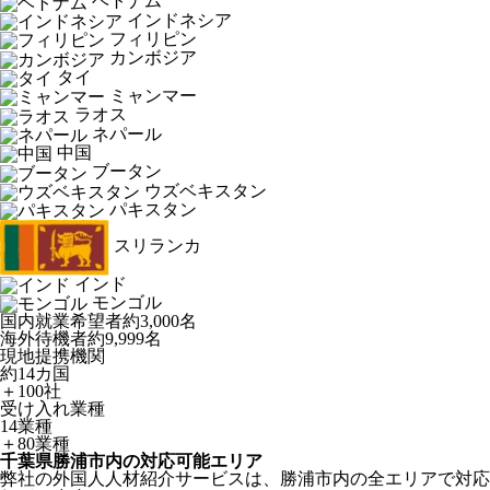
ベトナム
インドネシア
フィリピン
カンボジア
タイ
ミャンマー
ラオス
ネパール
中国
ブータン
ウズベキスタン
パキスタン
スリランカ
インド
モンゴル
国内就業希望者
約3,000名
海外待機者
約9,999名
現地提携機関
約14カ国
＋100社
受け入れ業種
14業種
＋80業種
千葉県勝浦市内の対応可能エリア
弊社の外国人人材紹介サービスは、勝浦市内の全エリアで対応