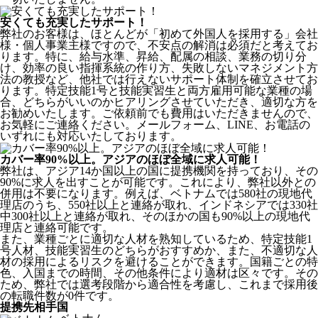
安くても充実したサポート！
弊社のお客様は、ほとんどが
「初めて外国人を採用する」
会社
様・個人事業主様ですので、不安点の解消は必須だと考えてお
ります。特に、給与水準、昇給、配属の相談、業務の切り分
け、効率の良い指揮系統の作り方、失敗しないマネジメント方
法の教授など、
他社では行えないサポート体制
を確立させてお
ります。特定技能1号と技能実習生と両方雇用可能な業種の場
合、どちらがいいのかヒアリングさせていただき、適切な方を
お勧めいたします。ご依頼前でも費用はいただきませんので、
お気軽にご連絡ください。メールフォーム、LINE、お電話の
いずれにも対応いたしております。
カバー率90%以上。アジアのほぼ全域に求人可能！
弊社は、
アジア14か国以上の国に提携機関を持っており、その
90%に求人を出すことが可能
です。これにより、弊社以外との
併用は不要になります。例えば、ベトナムでは580社の現地代
理店のうち、550社以上と連絡が取れ、インドネシアでは330社
中300社以上と連絡が取れ、そのほかの国も90%以上の現地代
理店と連絡可能です。
また、業種ごとに適切な人材を熟知しているため、特定技能1
号人材、技能実習生のどちらがおすすめか、また、不適切な人
材の採用によるリスクを避けることができます。国籍ごとの特
色、入国までの時間、その他条件により適材は区々です。その
ため、弊社では選考段階から適合性を考慮し、これまで採用後
の転職件数が0件です。
提携先相手国