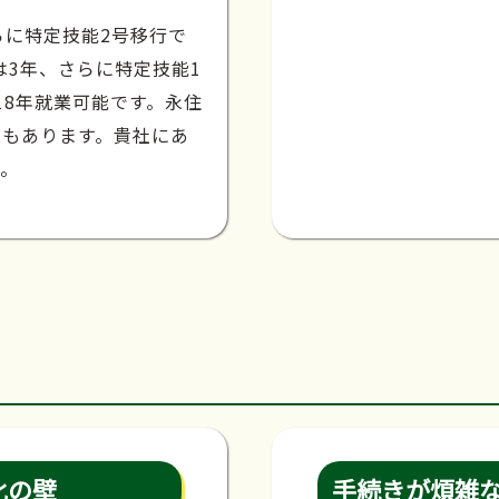
らに特定技能2号移行で
は3年、さらに特定技能1
18年就業可能です。永住
種もあります。貴社にあ
す。
化の壁
手続きが煩雑