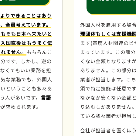
人よりできることはあり
、全員考えています。
外国人材を雇用する場
そもそも日本へ来たいと
理団体もしくは支援機
や入国直後はもうまく伝
ます(高度人材関連のビ
しれません。
もちろんこ
まっています。この部
部分です。しかし、逆の
くない金額となります
わなくてもいい業務を担
ありません。この部分
人気な業務でも、外国人
業者が担当します。こ
たいということも多々あ
須で特定技能は任意で
う人が多いです。
言語
なかなか安くない金額
勢
が求められます。
り込むしかありません
ている我々業者が担当
会社が担当者を置くほ