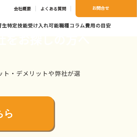
お問合せ
会社概要
よくある質問
習生
特定技能
受け入れ可能職種
コラム
費用の目安
社をお探しの方へ
ット・デメリットや弊社が選
ちら