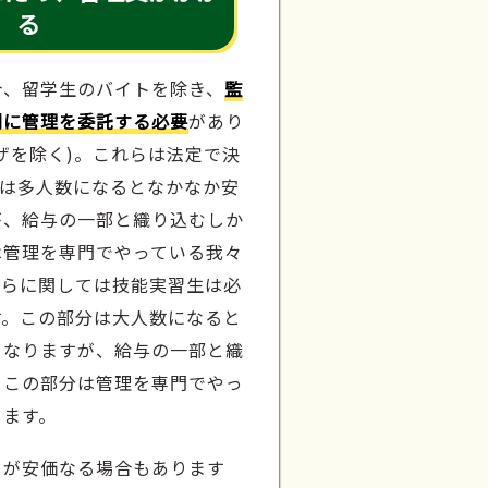
る
合、留学生のバイトを除き、
監
関に管理を委託する必要
があり
ザを除く)。これらは法定で決
分は多人数になるとなかなか安
が、給与の一部と織り込むしか
は管理を専門でやっている我々
ちらに関しては技能実習生は必
す。この部分は大人数になると
となりますが、給与の一部と織
。この部分は管理を専門でやっ
します。
うが安価なる場合もあります