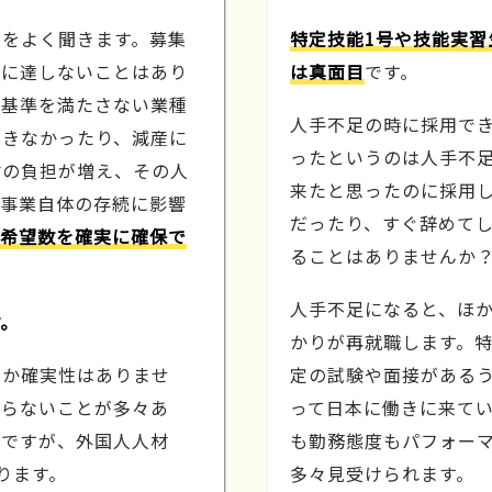
声をよく聞きます。募集
特定技能1号や技能実習
数に達しないことはあり
は真面目
です。
、基準を満たさない業種
人手不足の時に採用で
できなかったり、減産に
ったというのは人手不
材の負担が増え、その人
来たと思ったのに採用
、事業自体の存続に影響
だったり、すぐ辞めてし
希望数を確実に確保で
ることはありませんか
人手不足になると、ほ
す。
かりが再就職します。特
うか確実性はありませ
定の試験や面接がある
至らないことが多々あ
って日本に働きに来て
ちですが、外国人人材
も勤務態度もパフォー
ります。
多々見受けられます。