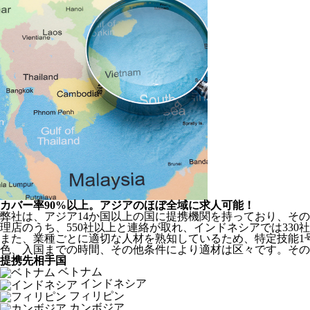
カバー率90%以上。アジアのほぼ全域に求人可能！
弊社は、
アジア14か国以上の国に提携機関を持っており、その
理店のうち、550社以上と連絡が取れ、インドネシアでは330
また、業種ごとに適切な人材を熟知しているため、特定技能1
色、入国までの時間、その他条件により適材は区々です。その
提携先相手国
ベトナム
インドネシア
フィリピン
カンボジア