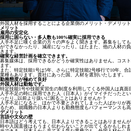
外国人材を採用することによる企業側のメリット・デメリット
メリット
雇用の安定化
採用に困らない・多人数も100%確実に採用できる
人手不足に嘆く企業の方々の声をよく聞きます。募集をしても
ができなかったり、減産になったり。はたまた、他の人材の負
きます。
確実な経営計画を確立できます。
募集媒体は、採用できるかどうか確実性はありません。コスト
ます。
また、特定技能1号は5年、さらに特定技能2号移行で10年、合
業種もあります。貴社にあった国、人材を選別いたします。
勤務態度が極めて良好
外国人材は勤勉です。
特定技能1号や技能実習生の制度を利用してくる外国人は真面
人手不足の時に採用できた人（日本人）がイマイチだったとい
ったり...以前より扱いに困ることはありませんか？
人手不足になると、ほかで不要とされてしまった人ばかりが再
るため、就職難の日本人よりも勤務態度もパフォーマンスも高
デメリット
言語や文化の壁
日本語はどう考えても、日本人よりできることはありませんが
時や入国直後はもうまく伝わらないことが出てくるかもしれま
当できる。日本人から見て不人気な業務でも、外国人材から見