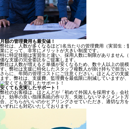
月額の管理費用も最安値！
弊社は、
人数が多くなるほど1名当たりの管理費用（実習生：
業にとって、非常にメリットが大きい制度です。
特に特定技能は実習生と違い、採用人数に制限がありません（
価な支援の完全委託をご提案します。
弊社は人数が増えると単価が安くなるため、数十人以上の規
す。弊社は支援に特化したスタッフ複数人が掛け持ちで担当い
さらに、年間の管理コストにご注意ください。ほとんどの支援
ます。弊社は、支援費、監理費を最低限に削減していますが、
安くても充実したサポート！
弊社のお客様は、ほとんどが
「初めて外国人を採用する」
会社
け、効率の良い指揮系統の作り方、失敗しないマネジメント方
合、どちらがいいのかヒアリングさせていただき、適切な方を
いずれにも対応いたしております。