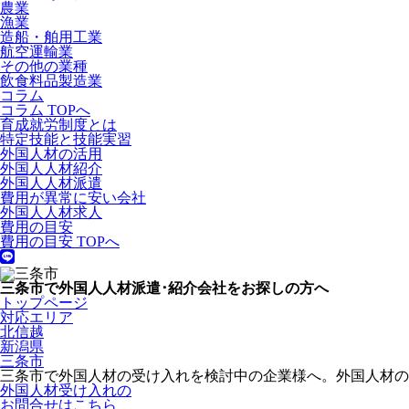
農業
漁業
造船・舶用工業
航空運輸業
その他の業種
飲食料品製造業
コラム
コラム TOPへ
育成就労制度とは
特定技能と技能実習
外国人材の活用
外国人人材紹介
外国人人材派遣
費用が異常に安い会社
外国人人材求人
費用の目安
費用の目安 TOPへ
三条市で外国人人材派遣･紹介会社をお探しの方へ
トップページ
対応エリア
北信越
新潟県
三条市
三条市で外国人材の受け入れを検討中の企業様へ。外国人材
外国人材受け入れの
お問合せはこちら