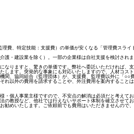
監理費、特定技能：支援費）の単価が安くなる「管理費スライ
介護・建設業を除く）。一部の企業様は自社支援を検討されま
模になりますと、驚きの単価です。弊社へ委託いただければ、
たします。突発的な事象にも対応いたしますので、人材コスト
機関、協同組合（監理団体）が、支援費、監理費以外に「○○
それ以外の費用を請求することや、外注費用を案内することは
様・個人事業主様ですので、不安点の解消は必須だと考えてお
法の教授など、
他社では行えないサポート体制
を確立させてお
お勧めいたします。ご依頼前でも費用はいただきませんので、お