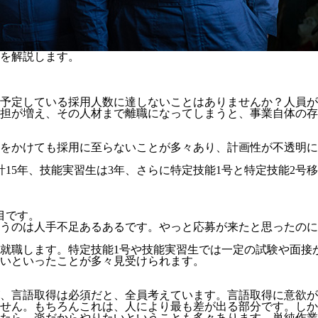
を解説します。
予定している採用人数に達しないことはありませんか？人員が
担が増え、その人材まで離職になってしまうと、事業自体の存
をかけても採用に至らないことが多々あり、計画性が不透明にな
計15年、技能実習生は3年、さらに特定技能1号と特定技能2号
目
です。
うのは人手不足あるあるです。やっと応募が来たと思ったのに
就職します。特定技能1号や技能実習生では一定の試験や面接
いといったことが多々見受けられます。
、言語取得は必須だと、全員考えています。言語取得に意欲が
せん。
もちろんこれは、人により最も差が出る部分です。しか
たら、楽だからやりたいということも多々あります。単純作業