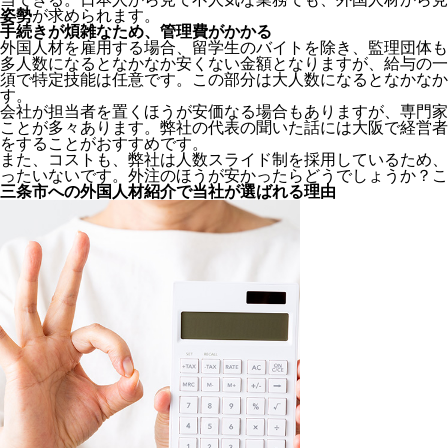
姿勢
が求められます。
手続きが煩雑なため、管理費がかかる
外国人材を雇用する場合、留学生のバイトを除き、
監理団体も
多人数になるとなかなか安くない金額となりますが、給与の一
須で特定技能は任意です。この部分は大人数になるとなかなか
す。
会社が担当者を置くほうが安価なる場合もありますが、専門家
ことが多々あります。弊社の代表の聞いた話には大阪で経営者
をすることがおすすめです。
また、コストも、弊社は人数スライド制を採用しているため、
ったいないです。外注のほうが安かったらどうでしょうか？こ
三条市への外国人材紹介で当社が選ばれる理由