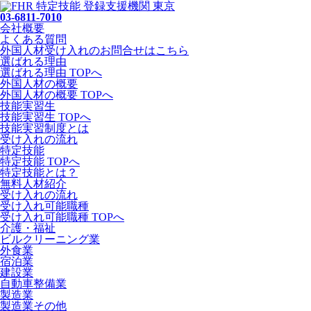
03-6811-7010
会社概要
よくある質問
外国人材受け入れの
お問合せ
はこちら
選ばれる理由
選ばれる理由 TOPへ
外国人材の概要
外国人材の概要 TOPへ
技能実習生
技能実習生 TOPへ
技能実習制度とは
受け入れの流れ
特定技能
特定技能 TOPへ
特定技能とは？
無料人材紹介
受け入れの流れ
受け入れ可能職種
受け入れ可能職種 TOPへ
介護・福祉
ビルクリーニング業
外食業
宿泊業
建設業
自動車整備業
製造業
製造業その他