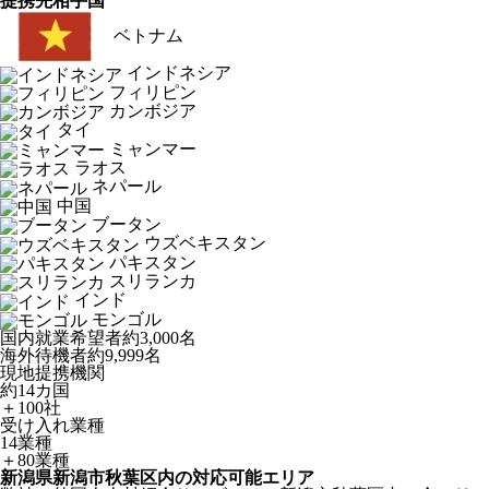
提携先相手国
ベトナム
インドネシア
フィリピン
カンボジア
タイ
ミャンマー
ラオス
ネパール
中国
ブータン
ウズベキスタン
パキスタン
スリランカ
インド
モンゴル
国内就業希望者
約3,000名
海外待機者
約9,999名
現地提携機関
約14カ国
＋100社
受け入れ業種
14業種
＋80業種
新潟県新潟市秋葉区内の対応可能エリア