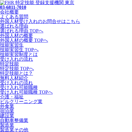
03-6811-7010
会社概要
よくある質問
外国人材受け入れの
お問合せ
はこちら
選ばれる理由
選ばれる理由 TOPへ
外国人材の概要
外国人材の概要 TOPへ
技能実習生
技能実習生 TOPへ
技能実習制度とは
受け入れの流れ
特定技能
特定技能 TOPへ
特定技能とは？
無料人材紹介
受け入れの流れ
受け入れ可能職種
受け入れ可能職種 TOPへ
介護・福祉
ビルクリーニング業
外食業
宿泊業
建設業
自動車整備業
製造業
製造業その他