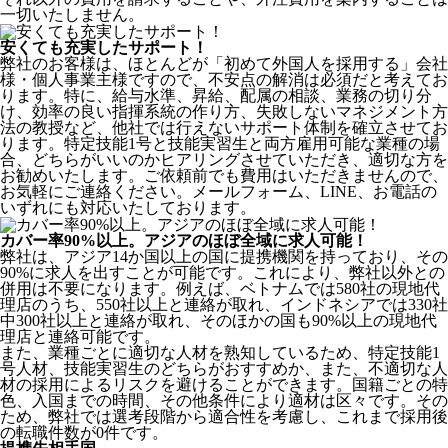
一切いたしません。
安くても充実したサポート！
弊社のお客様は、ほとんどが
「初めて外国人を採用する」
会社
様・個人事業主様ですので、不安点の解消は必須だと考えてお
ります。特に、給与水準、昇給、配属の相談、業務の切り分
け、効率の良い指揮系統の作り方、失敗しないマネジメント方
法の教授など、
他社では行えないサポート体制
を確立させてお
ります。特定技能1号と技能実習生と両方雇用可能な業種の場
合、どちらがいいのかヒアリングさせていただき、適切な方を
お勧めいたします。ご依頼前でも費用はいただきませんので、
お気軽にご連絡ください。メールフォーム、LINE、お電話の
いずれにも対応いたしております。
カバー率90%以上。アジアのほぼ全域に求人可能！
弊社は、
アジア14か国以上の国に提携機関を持っており、その
90%に求人を出すことが可能
です。これにより、弊社以外との
併用は不要になります。例えば、ベトナムでは580社の現地代
理店のうち、550社以上と連絡が取れ、インドネシアでは330社
中300社以上と連絡が取れ、そのほかの国も90%以上の現地代
理店と連絡可能です。
また、業種ごとに適切な人材を熟知しているため、特定技能1
号人材、技能実習生のどちらがおすすめか、また、不適切な人
材の採用によるリスクを避けることができます。国籍ごとの特
色、入国までの時間、その他条件により適材は区々です。その
ため、弊社では選考段階から適合性を考慮し、これまで採用後
の転職件数が0件です。