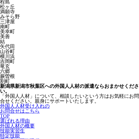
程島
松ヶ丘
満願寺
みそら野
三津屋
南町
美幸町
美善
結
矢代田
山谷町
横川浜
吉岡町
竜玄
六郷
蕨曽根
割町
新潟県新潟市秋葉区への外国人人材の派遣ならおまかせくださ
い。
「外国人人材」について、相談したいという方はお気軽にお問
合せください。親身にサポートいたします。
外国人人材受け入れの
お問合せはこちら
TOP
選ばれる理由
外国人材の概要
技能実習生
特定技能