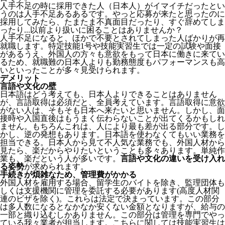
人手不足の時に採用できた人（日本人）がイマイチだったとい
うのは人手不足あるあるです。やっと応募が来たと思ったのに
採用してみたら、たまたま不真面目だったり、すぐ辞めてしま
ったり...以前より扱いに困ることはありませんか？
人手不足になると、ほかで不要とされてしまった人ばかりが再
就職します。特定技能1号や技能実習生では一定の試験や面接
があるうえ、外国人の方々も意欲をもって日本に働きに来てい
るため、就職難の日本人よりも勤務態度もパフォーマンスも高
いといったことが多々見受けられます。
デメリット
言語や文化の壁
日本語はどう考えても、日本人よりできることはありません
が、言語取得は必須だと、全員考えています。言語取得に意欲
がない人は、そもそも日本へ来たいと思いません。しかし、面
接時や入国直後はもうまく伝わらないことが出てくるかもしれ
ません。
もちろんこれは、人により最も差が出る部分です。し
かし、逆の発想もあります。日本語を使わなくてもいい業務を
担当できる。日本人から見て不人気な業務でも、外国人材から
見たら、楽だからやりたいということも多々あります。単純作
業も、楽だという人が多いです。
言語や文化の違いを受け入れ
る姿勢
が求められます。
手続きが煩雑なため、管理費がかかる
外国人材を雇用する場合、留学生のバイトを除き、
監理団体も
しくは支援機関に管理を委託する必要
があります(高度人材関
連のビザを除く)。これらは法定で決まっています。この部分
は多人数になるとなかなか安くない金額となりますが、給与の
一部と織り込むしかありません。この部分は管理を専門でやっ
ている我々業者が担当します。こちらに関しては技能実習生は