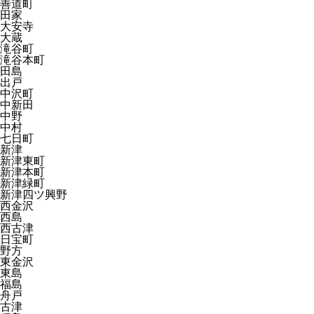
善道町
田家
大安寺
大蔵
滝谷町
滝谷本町
田島
出戸
中沢町
中新田
中野
中村
七日町
新津
新津東町
新津本町
新津緑町
新津四ツ興野
西金沢
西島
西古津
日宝町
野方
東金沢
東島
福島
舟戸
古津