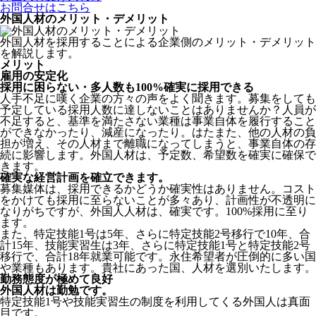
お問合せはこちら
外国人材のメリット・デメリット
外国人材を採用することによる企業側のメリット・デメリット
を解説します。
メリット
雇用の安定化
採用に困らない・多人数も100%確実に採用できる
人手不足に嘆く企業の方々の声をよく聞きます。募集をしても
予定している採用人数に達しないことはありませんか？人員が
不足すると、基準を満たさない業種は事業自体を履行すること
ができなかったり、減産になったり。はたまた、他の人材の負
担が増え、その人材まで離職になってしまうと、事業自体の存
続に影響します。
外国人材は、予定数、希望数を確実に確保で
きます。
確実な経営計画を確立できます。
募集媒体は、採用できるかどうか確実性はありません。コスト
をかけても採用に至らないことが多々あり、計画性が不透明に
なりがちですが、外国人人材は、確実です。100%採用に至り
ます。
また、特定技能1号は5年、さらに特定技能2号移行で10年、合
計15年、技能実習生は3年、さらに特定技能1号と特定技能2号
移行で、合計18年就業可能です。永住希望者が圧倒的に多い国
や業種もあります。貴社にあった国、人材を選別いたします。
勤務態度が極めて良好
外国人材は勤勉です。
特定技能1号や技能実習生の制度を利用してくる外国人は真面
目
です。