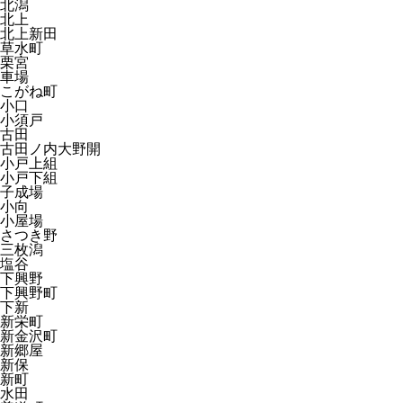
北潟
北上
北上新田
草水町
栗宮
車場
こがね町
小口
小須戸
古田
古田ノ内大野開
小戸上組
小戸下組
子成場
小向
小屋場
さつき野
三枚潟
塩谷
下興野
下興野町
下新
新栄町
新金沢町
新郷屋
新保
新町
水田