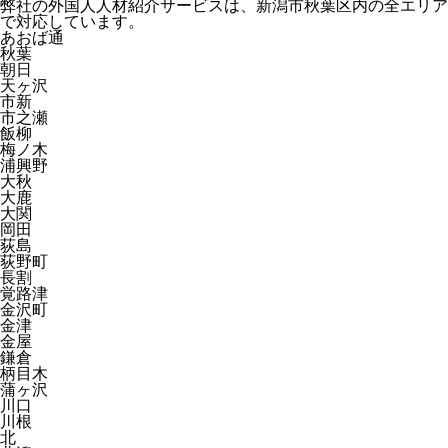
弊社の外国人人材紹介サービスは、新潟市秋葉区内の全エリア
で対応しています。
あおば通
秋葉
朝日
天ヶ沢
市新
市之瀬
飯柳
梅ノ木
浦興野
大秋
大鹿
大関
岡田
荻島
荻野町
長割
覚路津
金沢町
金津
金屋
鎌倉
柄目木
蒲ヶ沢
川口
川根
北