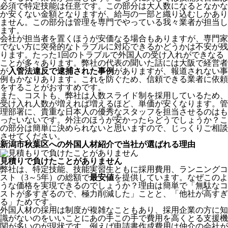
必須で特定技能は任意です。この部分は大人数になるとなかな
か安くない金額となりますが、給与の一部と織り込むしかあり
ません。この部分は管理を専門でやっている我々業者が担当し
ます。
会社が担当者を置くほうが安価なる場合もありますが、専門家
でない方に突発的なトラブルに対応できるかどうかは不安が残
ります。たった1回のトラブルで外国人の受け入れができなる
ことが多々あります。弊社の代表の聞いた話には大阪で経営者
が
入管法違反で逮捕された事例
がありますが、報道されない事
例もかなりあります。これを防ぐため、信頼できる業者に依頼
をすることがおすすめです。
また、コストも、弊社は人数スライド制を採用しているため、
受け入れ人数が増えれば増えるほど、単価が安くなります。管
理部署に、貴重な日本人の優秀なスタッフを担当させるのはも
ったいないです。外注のほうが安かったらどうでしょうか？こ
の部分は簡単に決められないと思いますので、じっくりご相談
させてください。
新潟市秋葉区への外国人材紹介で当社が選ばれる理由
見積りで負けたことがありません
弊社は、特定技能、技能実習生ともに採用費用、ランニングコ
スト（3～5年）の総額で
最安値
を提供しています。なぜこのよ
うな価格を実現できるのでしょうか？理由は簡単で「無駄なコ
ストが多すぎるので、極力削減した」ことと、
「他社が高すぎ
る」
ためです。
外国人材の採用は制度が複雑なこともあり、採用企業の方に知
識がないのをいいことにあの手この手で費用を高くとる支援機
関が多いのが現状です。例えば申請書作成費用は仲介の会社が