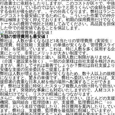
行政書士に依頼をしたりしますが、このコストが区々で、中抜
きをかなりしているのではないか？と思うくらいの金額を提示
する会社が後を絶たず、。その分高くなります。弊社はランニ
ングコストを最安値にするためにも、こういった作業での仲介
料は極限まで安く抑えております。
初期の採用費用だけでなく
トータルの費用で他社と比較してみてください。
高品質を担保
した中での最安値であることを保証します。
月額の管理費用も最安値！
弊社は、
人数が多くなるほど1名当たりの管理費用（実習生：
監理費、特定技能：支援費）の単価が安くなる「管理費スライ
ド制」を採用
しています。これは、特に人数を多く採用する企
業にとって、非常にメリットが大きい制度です。
特に特定技能は実習生と違い、採用人数に制限がありません
（介護・建設業を除く）。一部の企業様は自社支援を検討され
ますが、果たしてそれは最善でしょうか？弊社は自社支援より
安価な支援の完全委託をご提案します。
弊社は人数が増えると単価が安くなるため、数十人以上の規模
になりますと、驚きの単価です。弊社へ委託いただければ、支
援部署の貴重な日本人材を他の場所へ配属することができま
す。弊社は支援に特化したスタッフ複数人が掛け持ちで担当い
たします。突発的な事象にも対応いたしますので、人材コスト
削減だけでなく、リスクの軽減にもつながります。
さらに、年間の管理コストにご注意ください。ほとんどの支援
機関、協同組合（監理団体）が、支援費、監理費以外に「○○
費用」という名目で徴収したり、外注費用を案内したりしてい
ます。弊社は、支援費、監理費を最低限に削減していますが、
それ以外の費用を請求することや、外注費用を案内することは