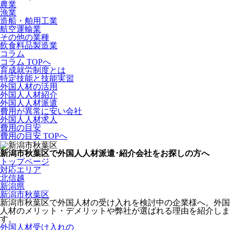
農業
漁業
造船・舶用工業
航空運輸業
その他の業種
飲食料品製造業
コラム
コラム TOPへ
育成就労制度とは
特定技能と技能実習
外国人材の活用
外国人人材紹介
外国人人材派遣
費用が異常に安い会社
外国人人材求人
費用の目安
費用の目安 TOPへ
新潟市秋葉区で外国人人材派遣･紹介会社をお探しの方へ
トップページ
対応エリア
北信越
新潟県
新潟市秋葉区
新潟市秋葉区で外国人材の受け入れを検討中の企業様へ。外国
人材のメリット・デメリットや弊社が選ばれる理由を紹介しま
す。
外国人材受け入れの