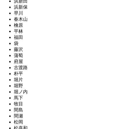
浜新田
浜新保
早川
春木山
檜原
平林
福田
袋
藤沢
蒲萄
府屋
古渡路
朴平
堀片
堀野
堀ノ内
馬下
牧目
間島
間瀬
松岡
松喜和