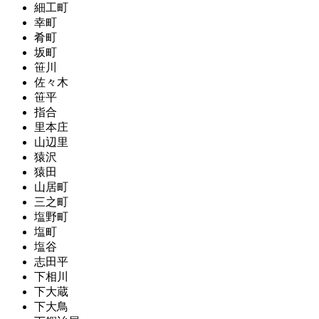
細工町
幸町
肴町
坂町
笹川
佐々木
笹平
指合
里本庄
山辺里
猿沢
猿田
山居町
三之町
塩野町
塩町
塩谷
志田平
下相川
下大蔵
下大鳥