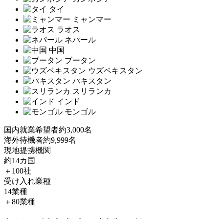
タイ
ミャンマー
ラオス
ネパール
中国
ブータン
ウズベキスタン
パキスタン
スリランカ
インド
モンゴル
国内就業希望者
約3,000名
海外待機者
約9,999名
現地提携機関
約14カ国
＋100社
受け入れ業種
14業種
＋80業種