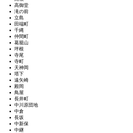
高御堂
滝の前
立島
田端町
千縄
仲間町
葛籠山
坪根
寺尾
寺町
天神岡
塔下
遠矢崎
殿岡
鳥屋
長井町
中川原団地
中倉
長坂
中新保
中継