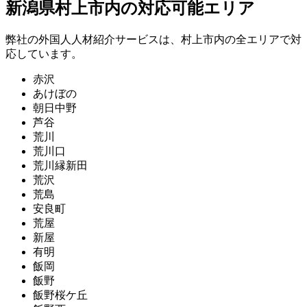
新潟県村上市内の対応可能エリア
弊社の外国人人材紹介サービスは、村上市内の全エリアで対
応しています。
赤沢
あけぼの
朝日中野
芦谷
荒川
荒川口
荒川縁新田
荒沢
荒島
安良町
荒屋
新屋
有明
飯岡
飯野
飯野桜ケ丘