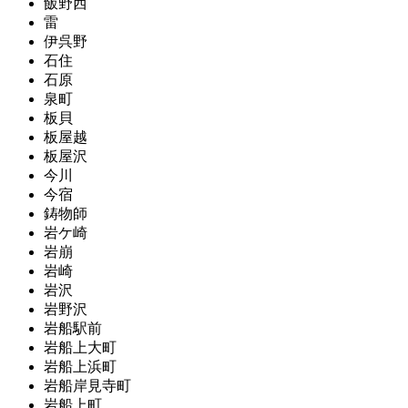
飯野西
雷
伊呉野
石住
石原
泉町
板貝
板屋越
板屋沢
今川
今宿
鋳物師
岩ケ崎
岩崩
岩崎
岩沢
岩野沢
岩船駅前
岩船上大町
岩船上浜町
岩船岸見寺町
岩船上町