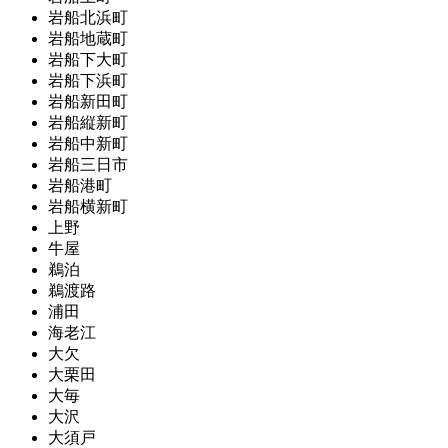
岩船北浜町
岩船地蔵町
岩船下大町
岩船下浜町
岩船新田町
岩船縦新町
岩船中新町
岩船三日市
岩船港町
岩船横新町
上野
牛屋
鵜泊
鵜渡路
浦田
海老江
大欠
大栗田
大毎
大沢
大須戸