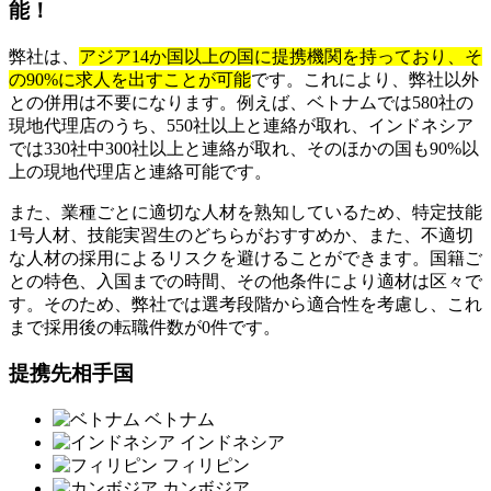
能！
弊社は、
アジア14か国以上の国に提携機関を持っており、そ
の90%に求人を出すことが可能
です。これにより、弊社以外
との併用は不要になります。例えば、ベトナムでは580社の
現地代理店のうち、550社以上と連絡が取れ、インドネシア
では330社中300社以上と連絡が取れ、そのほかの国も90%以
上の現地代理店と連絡可能です。
また、業種ごとに適切な人材を熟知しているため、特定技能
1号人材、技能実習生のどちらがおすすめか、また、不適切
な人材の採用によるリスクを避けることができます。国籍ご
との特色、入国までの時間、その他条件により適材は区々で
す。そのため、弊社では選考段階から適合性を考慮し、これ
まで採用後の転職件数が0件です。
提携先相手国
ベトナム
インドネシア
フィリピン
カンボジア