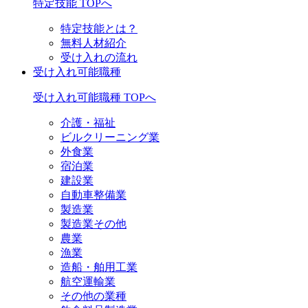
特定技能 TOPへ
特定技能とは？
無料人材紹介
受け入れの流れ
受け入れ可能職種
受け入れ可能職種 TOPへ
介護・福祉
ビルクリーニング業
外食業
宿泊業
建設業
自動車整備業
製造業
製造業その他
農業
漁業
造船・舶用工業
航空運輸業
その他の業種