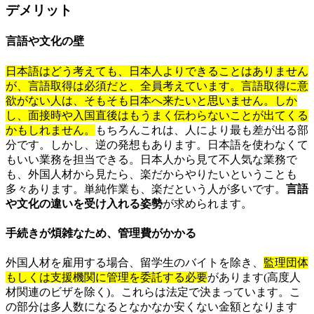
デメリット
言語や文化の壁
日本語はどう考えても、日本人よりできることはありません
が、言語取得は必須だと、全員考えています。言語取得に意
欲がない人は、そもそも日本へ来たいと思いません。しか
し、面接時や入国直後はもうまく伝わらないことが出てくる
かもしれません。
もちろんこれは、人により最も差が出る部
分です。しかし、逆の発想もあります。日本語を使わなくて
もいい業務を担当できる。日本人から見て不人気な業務で
も、外国人材から見たら、楽だからやりたいということも
多々あります。単純作業も、楽だという人が多いです。
言語
や文化の違いを受け入れる姿勢
が求められます。
手続きが煩雑なため、管理費がかかる
外国人材を雇用する場合、留学生のバイトを除き、
監理団体
もしくは支援機関に管理を委託する必要
があります(高度人
材関連のビザを除く)。これらは法定で決まっています。こ
の部分は多人数になるとなかなか安くない金額となります