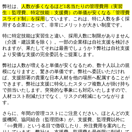
弊社は、
人数が多くなるほど1名当たりの管理費用（実習
生：監理費、特定技能：支援費）の単価が安くなる「管理費
スライド制」を採用
しています。これは、特に人数を多く採
用する企業にとって、非常にメリットが大きい制度です。
特に特定技能は実習生と違い、採用人数に制限がありません
（介護・建設業を除く）。一部の企業様は自社支援を検討さ
れますが、果たしてそれは最善でしょうか？弊社は自社支援
より安価な支援の完全委託をご提案します。
弊社は人数が増えると単価が安くなるため、数十人以上の規
模になりますと、驚きの単価です。弊社へ委託いただけれ
ば、支援部署の貴重な日本人材を他の場所へ配属することが
できます。弊社は支援に特化したスタッフ複数人が掛け持ち
で担当いたします。突発的な事象にも対応いたしますので、
人材コスト削減だけでなく、リスクの軽減にもつながりま
す。
さらに、年間の管理コストにご注意ください。ほとんどの支
援機関、協同組合（監理団体）が、支援費、監理費以外に
「○○費用」という名目で徴収したり、外注費用を案内した
りしています。弊社は、支援費、監理費を最低限に削減して