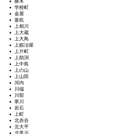
勝木
学校町
金屋
釜杭
上相川
上大蔵
上大鳥
上鍜冶屋
上片町
上助渕
上中島
上の山
上山田
河内
川端
川部
寒川
岩石
上町
北赤谷
北大平
北黒川