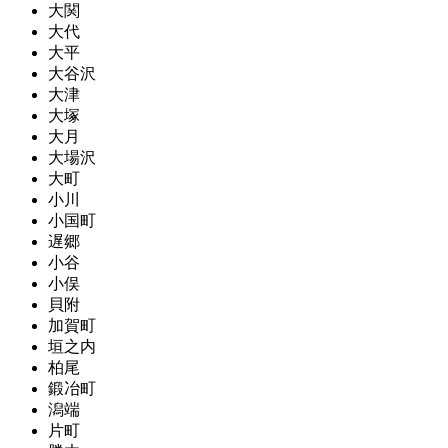
大関
大代
大平
大谷沢
大津
大塚
大月
大場沢
大町
小川
小国町
遅郷
小谷
小俣
貝附
加賀町
垣之内
柏尾
鍛冶町
潟端
片町