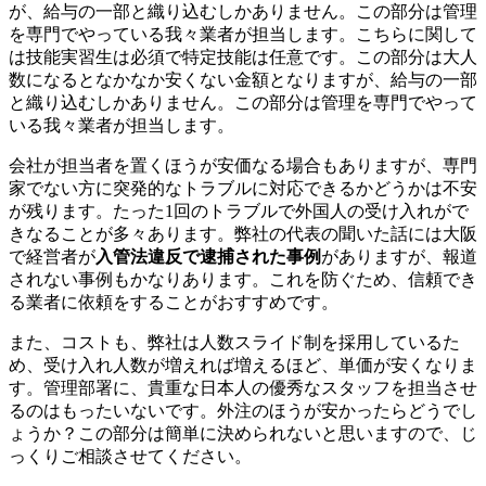
が、給与の一部と織り込むしかありません。この部分は管理
を専門でやっている我々業者が担当します。こちらに関して
は技能実習生は必須で特定技能は任意です。この部分は大人
数になるとなかなか安くない金額となりますが、給与の一部
と織り込むしかありません。この部分は管理を専門でやって
いる我々業者が担当します。
会社が担当者を置くほうが安価なる場合もありますが、専門
家でない方に突発的なトラブルに対応できるかどうかは不安
が残ります。たった1回のトラブルで外国人の受け入れがで
きなることが多々あります。弊社の代表の聞いた話には大阪
で経営者が
入管法違反で逮捕された事例
がありますが、報道
されない事例もかなりあります。これを防ぐため、信頼でき
る業者に依頼をすることがおすすめです。
また、コストも、弊社は人数スライド制を採用しているた
め、受け入れ人数が増えれば増えるほど、単価が安くなりま
す。管理部署に、貴重な日本人の優秀なスタッフを担当させ
るのはもったいないです。外注のほうが安かったらどうでし
ょうか？この部分は簡単に決められないと思いますので、じ
っくりご相談させてください。