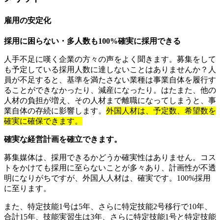
雇用の安定化
採用に困らない・多人数も100%確実に採用できる
人手不足に嘆く企業の方々の声をよく聞きます。募集をして
も予定している採用人数に達しないことはありませんか？人
員が不足すると、基準を満たさない業種は事業自体を履行す
ることができなかったり、減産になったり。はたまた、他の
人材の負担が増え、その人材まで離職になってしまうと、事
業自体の存続に影響します。
外国人材は、予定数、希望数を
確実に確保できます。
確実な経営計画を確立できます。
募集媒体は、採用できるかどうか確実性はありません。コス
トをかけても採用に至らないことが多々あり、計画性が不透
明になりがちですが、外国人人材は、確実です。100%採用
に至ります。
また、特定技能1号は5年、さらに特定技能2号移行で10年、
合計15年、技能実習生は3年、さらに特定技能1号と特定技能