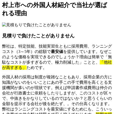
村上市への外国人材紹介で当社が選ば
れる理由
見積りで負けたことがありません
弊社は、特定技能、技能実習生ともに採用費用、ランニング
コスト（3～5年）の総額で
最安値
を提供しています。なぜこ
のような価格を実現できるのでしょうか？理由は簡単で「無
駄なコストが多すぎるので、極力削減した」ことと、
「他社
が高すぎる」
ためです。
外国人材の採用は制度が複雑なこともあり、採用企業の方に
知識がないのをいいことにあの手この手で費用を高くとる支
援機関が多いのが現状です。例えば申請書作成費用は仲介の
会社が行政書士に依頼をしたりしますが、このコストが区々
で、中抜きをかなりしているのではないか？と思うくらいの
金額を提示する会社が後を絶たず、。その分高くなります。
弊社はランニングコストを最安値にするためにも、こういっ