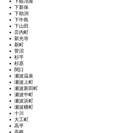
下鍜冶屋
下新保
下助渕
下中島
下山田
庄内町
新光寺
新町
菅沼
杉平
杉原
関口
瀬波温泉
瀬波上町
瀬波新田町
瀬波中町
瀬波浜町
瀬波横町
十川
大工町
高平
高根