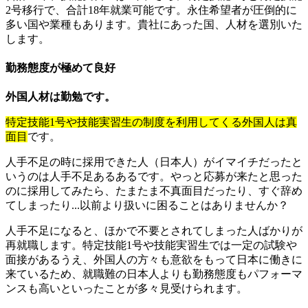
2号移行で、合計18年就業可能です。永住希望者が圧倒的に
多い国や業種もあります。貴社にあった国、人材を選別いた
します。
勤務態度が極めて良好
外国人材は勤勉です。
特定技能1号や技能実習生の制度を利用してくる外国人は真
面目
です。
人手不足の時に採用できた人（日本人）がイマイチだったと
いうのは人手不足あるあるです。やっと応募が来たと思った
のに採用してみたら、たまたま不真面目だったり、すぐ辞め
てしまったり...以前より扱いに困ることはありませんか？
人手不足になると、ほかで不要とされてしまった人ばかりが
再就職します。特定技能1号や技能実習生では一定の試験や
面接があるうえ、外国人の方々も意欲をもって日本に働きに
来ているため、就職難の日本人よりも勤務態度もパフォーマ
ンスも高いといったことが多々見受けられます。