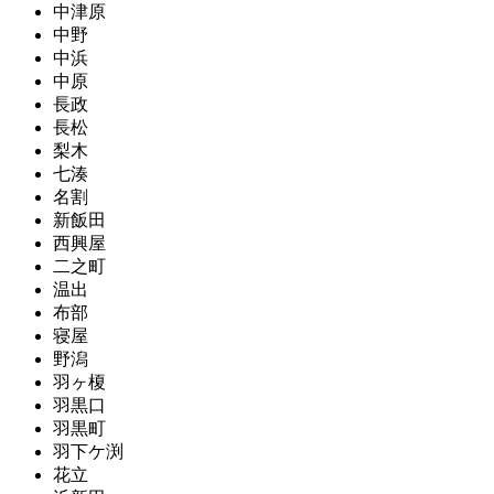
中津原
中野
中浜
中原
長政
長松
梨木
七湊
名割
新飯田
西興屋
二之町
温出
布部
寝屋
野潟
羽ヶ榎
羽黒口
羽黒町
羽下ケ渕
花立