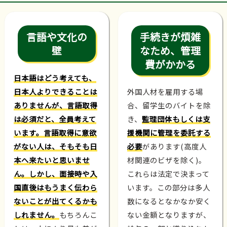
言語や文化の
手続きが煩雑
壁
なため、管理
費がかかる
日本語はどう考えても、
日本人よりできることは
外国人材を雇用する場
ありませんが、言語取得
合、留学生のバイトを除
は必須だと、全員考えて
き、
監理団体もしくは支
います。言語取得に意欲
援機関に管理を委託する
がない人は、そもそも日
必要
があります(高度人
本へ来たいと思いませ
材関連のビザを除く)。
ん。しかし、面接時や入
これらは法定で決まって
国直後はもうまく伝わら
います。この部分は多人
ないことが出てくるかも
数になるとなかなか安く
しれません。
もちろんこ
ない金額となりますが、