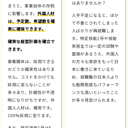
はありませんか？
まうと、事業自体の存続
に影響します。
外国人材
人手不足になると、ほか
は、予定数、希望数を確
で不要とされてしまった
実に確保できます。
人ばかりが再就職しま
す。特定技能1号や技能
確実な経営計画を確立で
実習生では一定の試験や
きます。
面接があるうえ、外国人
募集媒体は、採用できる
の方々も意欲をもって日
かどうか確実性はありま
本に働きに来ているた
せん。コストをかけても
め、就職難の日本人より
採用に至らないことが
も勤務態度もパフォーマ
多々あり、計画性が不透
ンスも高いといったこと
明になりがちですが、外
が多々見受けられます。
国人人材は、確実です。
100%採用に至ります。
また、特定技能1号は5