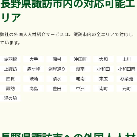
長野県諏訪市内の対応可能エ
リア
弊社の外国人人材紹介サービスは、諏訪市内の全エリアで対応し
ています。
赤羽根
大手
岡村
沖田町
大和
上川
上諏訪
霧ケ峰
湖岸通り
湖南
小和田
小和田南
四賀
渋崎
清水
城南
末広
杉菜池
諏訪
高島
豊田
中洲
南町
元町
湯の脇