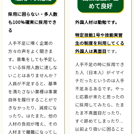
めて良好
採用に困らない・多人数
も100%確実に採用でき
外国人材は勤勉です。
る
特定技能1号や技能実習
人手不足に嘆く企業の
生の制度を利用してくる
方々の声をよく聞きま
外国人は真面目
です。
す。募集をしても予定し
人手不足の時に採用でき
ている採用人数に達しな
た人（日本人）がイマイ
いことはありませんか？
チだったというのは人手
人員が不足すると、基準
不足あるあるです。やっ
を満たさない業種は事業
と応募が来たと思ったの
自体を履行することがで
に採用してみたら、たま
きなかったり、減産にな
たま不真面目だったり、
ったり。はたまた、他の
すぐ辞めてしまったり...
人材の負担が増え、その
以前より扱いに困ること
人材まで離職になってし