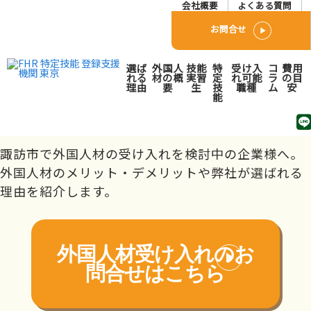
会社概要
よくある質問
お問合せ
諏訪市で外国人人材派遣･
選ば
外国人
技能
特
受け入
コ
費用
れる
材の概
実習
定
れ可能
ラ
の目
理由
要
生
技
職種
ム
安
紹介会社をお探しの方へ
能
トップページ
対応エリア
北信越
長野県
諏訪市
諏訪市で外国人材の受け入れを検討中の企業様へ。
外国人材のメリット・デメリットや弊社が選ばれる
理由を紹介します。
外国人材受け入れの
お
問合せはこちら