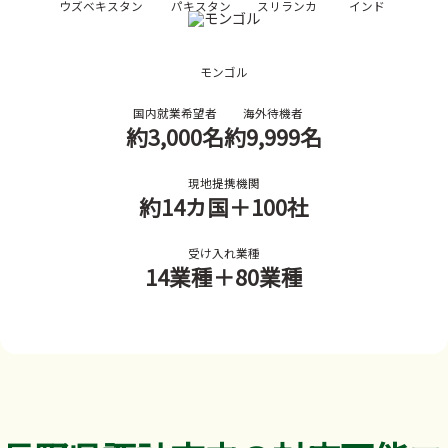
ウズベキスタン
パキスタン
スリランカ
インド
モンゴル
国内就業希望者
海外待機者
約3,000名
約9,999名
現地提携機関
約14カ国
＋100社
受け入れ業種
14業種
＋80業種