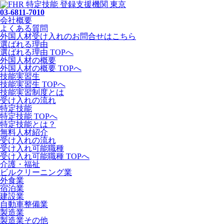
03-6811-7010
会社概要
よくある質問
外国人材受け入れの
お問合せ
はこちら
選ばれる理由
選ばれる理由 TOPへ
外国人材の概要
外国人材の概要 TOPへ
技能実習生
技能実習生 TOPへ
技能実習制度とは
受け入れの流れ
特定技能
特定技能 TOPへ
特定技能とは？
無料人材紹介
受け入れの流れ
受け入れ可能職種
受け入れ可能職種 TOPへ
介護・福祉
ビルクリーニング業
外食業
宿泊業
建設業
自動車整備業
製造業
製造業その他