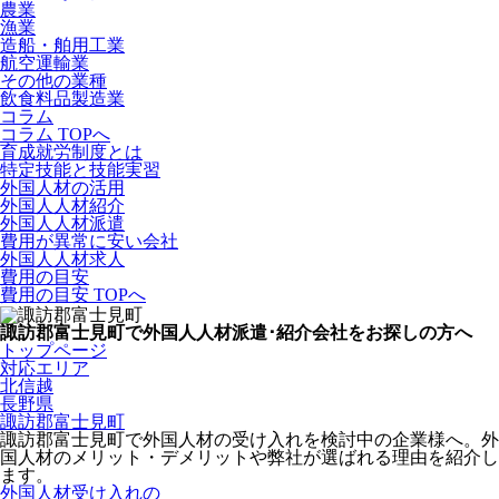
農業
漁業
造船・舶用工業
航空運輸業
その他の業種
飲食料品製造業
コラム
コラム TOPへ
育成就労制度とは
特定技能と技能実習
外国人材の活用
外国人人材紹介
外国人人材派遣
費用が異常に安い会社
外国人人材求人
費用の目安
費用の目安 TOPへ
諏訪郡富士見町で外国人人材派遣･紹介会社をお探しの方へ
トップページ
対応エリア
北信越
長野県
諏訪郡富士見町
諏訪郡富士見町で外国人材の受け入れを検討中の企業様へ。外
国人材のメリット・デメリットや弊社が選ばれる理由を紹介し
ます。
外国人材受け入れの