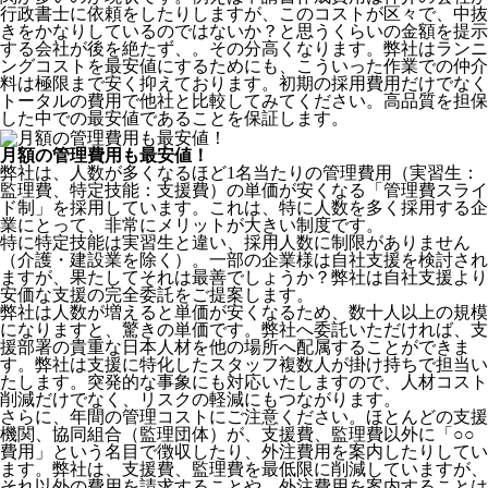
行政書士に依頼をしたりしますが、このコストが区々で、中抜
きをかなりしているのではないか？と思うくらいの金額を提示
する会社が後を絶たず、。その分高くなります。弊社はランニ
ングコストを最安値にするためにも、こういった作業での仲介
料は極限まで安く抑えております。
初期の採用費用だけでなく
トータルの費用で他社と比較してみてください。
高品質を担保
した中での最安値であることを保証します。
月額の管理費用も最安値！
弊社は、
人数が多くなるほど1名当たりの管理費用（実習生：
監理費、特定技能：支援費）の単価が安くなる「管理費スライ
ド制」を採用
しています。これは、特に人数を多く採用する企
業にとって、非常にメリットが大きい制度です。
特に特定技能は実習生と違い、採用人数に制限がありません
（介護・建設業を除く）。一部の企業様は自社支援を検討され
ますが、果たしてそれは最善でしょうか？弊社は自社支援より
安価な支援の完全委託をご提案します。
弊社は人数が増えると単価が安くなるため、数十人以上の規模
になりますと、驚きの単価です。弊社へ委託いただければ、支
援部署の貴重な日本人材を他の場所へ配属することができま
す。弊社は支援に特化したスタッフ複数人が掛け持ちで担当い
たします。突発的な事象にも対応いたしますので、人材コスト
削減だけでなく、リスクの軽減にもつながります。
さらに、年間の管理コストにご注意ください。ほとんどの支援
機関、協同組合（監理団体）が、支援費、監理費以外に「○○
費用」という名目で徴収したり、外注費用を案内したりしてい
ます。弊社は、支援費、監理費を最低限に削減していますが、
それ以外の費用を請求することや、外注費用を案内することは