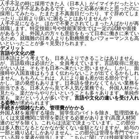
人手不足の時に採用できた人（日本人）がイマイチだったとい
うのは人手不足あるあるです。やっと応募が来たと思ったのに
採用してみたら、たまたま不真面目だったり、すぐ辞めてしま
ったり...以前より扱いに困ることはありませんか？
人手不足になると、ほかで不要とされてしまった人ばかりが再
就職します。特定技能1号や技能実習生では一定の試験や面接
があるうえ、外国人の方々も意欲をもって日本に働きに来てい
るため、就職難の日本人よりも勤務態度もパフォーマンスも高
いといったことが多々見受けられます。
デメリット
言語や文化の壁
日本語はどう考えても、日本人よりできることはありません
が、言語取得は必須だと、全員考えています。言語取得に意欲
がない人は、そもそも日本へ来たいと思いません。しかし、面
接時や入国直後はもうまく伝わらないことが出てくるかもしれ
ません。
もちろんこれは、人により最も差が出る部分です。し
かし、逆の発想もあります。日本語を使わなくてもいい業務を
担当できる。日本人から見て不人気な業務でも、外国人材から
見たら、楽だからやりたいということも多々あります。単純作
業も、楽だという人が多いです。
言語や文化の違いを受け入れ
る姿勢
が求められます。
手続きが煩雑なため、管理費がかかる
外国人材を雇用する場合、留学生のバイトを除き、
監理団体も
しくは支援機関に管理を委託する必要
があります(高度人材関
連のビザを除く)。これらは法定で決まっています。この部分
は多人数になるとなかなか安くない金額となりますが、給与の
一部と織り込むしかありません。この部分は管理を専門でやっ
ている我々業者が担当します。こちらに関しては技能実習生は