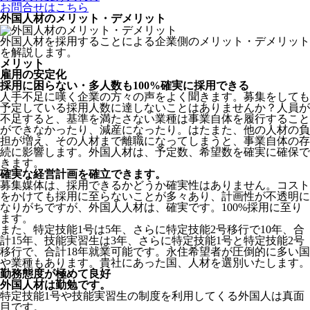
お問合せはこちら
外国人材のメリット・デメリット
外国人材を採用することによる企業側のメリット・デメリット
を解説します。
メリット
雇用の安定化
採用に困らない・多人数も100%確実に採用できる
人手不足に嘆く企業の方々の声をよく聞きます。募集をしても
予定している採用人数に達しないことはありませんか？人員が
不足すると、基準を満たさない業種は事業自体を履行すること
ができなかったり、減産になったり。はたまた、他の人材の負
担が増え、その人材まで離職になってしまうと、事業自体の存
続に影響します。
外国人材は、予定数、希望数を確実に確保で
きます。
確実な経営計画を確立できます。
募集媒体は、採用できるかどうか確実性はありません。コスト
をかけても採用に至らないことが多々あり、計画性が不透明に
なりがちですが、外国人人材は、確実です。100%採用に至り
ます。
また、特定技能1号は5年、さらに特定技能2号移行で10年、合
計15年、技能実習生は3年、さらに特定技能1号と特定技能2号
移行で、合計18年就業可能です。永住希望者が圧倒的に多い国
や業種もあります。貴社にあった国、人材を選別いたします。
勤務態度が極めて良好
外国人材は勤勉です。
特定技能1号や技能実習生の制度を利用してくる外国人は真面
目
です。