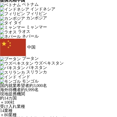
提携先相手国
ベトナム
インドネシア
フィリピン
カンボジア
タイ
ミャンマー
ラオス
ネパール
中国
ブータン
ウズベキスタン
パキスタン
スリランカ
インド
モンゴル
国内就業希望者
約3,000名
海外待機者
約9,999名
現地提携機関
約14カ国
＋100社
受け入れ業種
14業種
＋80業種