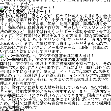
一切いたしません。
安くても充実したサポート！
弊社のお客様は、ほとんどが
「初めて外国人を採用する」
会社
様・個人事業主様ですので、不安点の解消は必須だと考えてお
ります。特に、給与水準、昇給、配属の相談、業務の切り分
け、効率の良い指揮系統の作り方、失敗しないマネジメント方
法の教授など、
他社では行えないサポート体制
を確立させてお
ります。特定技能1号と技能実習生と両方雇用可能な業種の場
合、どちらがいいのかヒアリングさせていただき、適切な方を
お勧めいたします。ご依頼前でも費用はいただきませんので、
お気軽にご連絡ください。メールフォーム、LINE、お電話の
いずれにも対応いたしております。
カバー率90%以上。アジアのほぼ全域に求人可能！
弊社は、
アジア14か国以上の国に提携機関を持っており、その
90%に求人を出すことが可能
です。これにより、弊社以外との
併用は不要になります。例えば、ベトナムでは580社の現地代
理店のうち、550社以上と連絡が取れ、インドネシアでは330社
中300社以上と連絡が取れ、そのほかの国も90%以上の現地代
理店と連絡可能です。
また、業種ごとに適切な人材を熟知しているため、特定技能1
号人材、技能実習生のどちらがおすすめか、また、不適切な人
材の採用によるリスクを避けることができます。国籍ごとの特
色、入国までの時間、その他条件により適材は区々です。その
ため、弊社では選考段階から適合性を考慮し、これまで採用後
の転職件数が0件です。