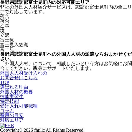
長野県諏訪郡富士見町内の対応可能エリア
弊社の外国人人材紹介サービスは、諏訪郡富士見町内の全エリ
アで対応しています。
落合
落合
乙事
境
立沢
富士見
富士見入笠湖
富士見
長野県諏訪郡富士見町への外国人人材の派遣ならおまかせくだ
さい。
「外国人人材」について、相談したいという方はお気軽にお問
合せください。親身にサポートいたします。
外国人人材受け入れの
お問合せはこちら
TOP
選ばれる理由
外国人材の概要
技能実習生
特定技能
受け入れ可能職種
コラム
費用の目安
対応エリア
Copyright© 2026 fhr.llc All Rights Reserved