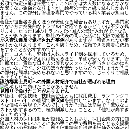
必須で特定技能は任意です。この部分は大人数になるとなかな
か安くない金額となりますが、給与の一部と織り込むしかあり
ません。この部分は管理を専門でやっている我々業者が担当し
ます。
会社が担当者を置くほうが安価なる場合もありますが、専門家
でない方に突発的なトラブルに対応できるかどうかは不安が残
ります。たった1回のトラブルで外国人の受け入れができなる
ことが多々あります。弊社の代表の聞いた話には大阪で経営者
が
入管法違反で逮捕された事例
がありますが、報道されない事
例もかなりあります。これを防ぐため、信頼できる業者に依頼
をすることがおすすめです。
また、コストも、弊社は人数スライド制を採用しているため、
受け入れ人数が増えれば増えるほど、単価が安くなります。管
理部署に、貴重な日本人の優秀なスタッフを担当させるのはも
ったいないです。外注のほうが安かったらどうでしょうか？こ
の部分は簡単に決められないと思いますので、じっくりご相談
させてください。
諏訪郡富士見町への外国人材紹介で当社が選ばれる理由
見積りで負けたことがありません
弊社は、特定技能、技能実習生ともに採用費用、ランニングコ
スト（3～5年）の総額で
最安値
を提供しています。なぜこのよ
うな価格を実現できるのでしょうか？理由は簡単で「無駄なコ
ストが多すぎるので、極力削減した」ことと、
「他社が高すぎ
る」
ためです。
外国人材の採用は制度が複雑なこともあり、採用企業の方に知
識がないのをいいことにあの手この手で費用を高くとる支援機
関が多いのが現状です。例えば申請書作成費用は仲介の会社が