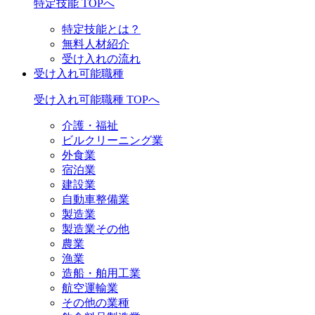
特定技能 TOPへ
特定技能とは？
無料人材紹介
受け入れの流れ
受け入れ可能職種
受け入れ可能職種 TOPへ
介護・福祉
ビルクリーニング業
外食業
宿泊業
建設業
自動車整備業
製造業
製造業その他
農業
漁業
造船・舶用工業
航空運輸業
その他の業種