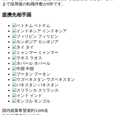
まで採用後の転職件数が0件です。
提携先相手国
ベトナム
インドネシア
フィリピン
カンボジア
タイ
ミャンマー
ラオス
ネパール
中国
ブータン
ウズベキスタン
パキスタン
スリランカ
インド
モンゴル
国内就業希望者
約3,000名