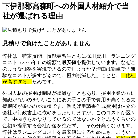
下伊那郡高森町への外国人材紹介で当
社が選ばれる理由
見積りで負けたことがありません
弊社は、特定技能、技能実習生ともに採用費用、ランニング
コスト（3～5年）の総額で
最安値
を提供しています。なぜこ
のような価格を実現できるのでしょうか？理由は簡単で「無
駄なコストが多すぎるので、極力削減した」ことと、
「他社
が高すぎる」
ためです。
外国人材の採用は制度が複雑なこともあり、採用企業の方に
知識がないのをいいことにあの手この手で費用を高くとる支
援機関が多いのが現状です。例えば申請書作成費用は仲介の
会社が行政書士に依頼をしたりしますが、このコストが区々
で、中抜きをかなりしているのではないか？と思うくらいの
金額を提示する会社が後を絶たず、。その分高くなります。
弊社はランニングコストを最安値にするためにも、こういっ