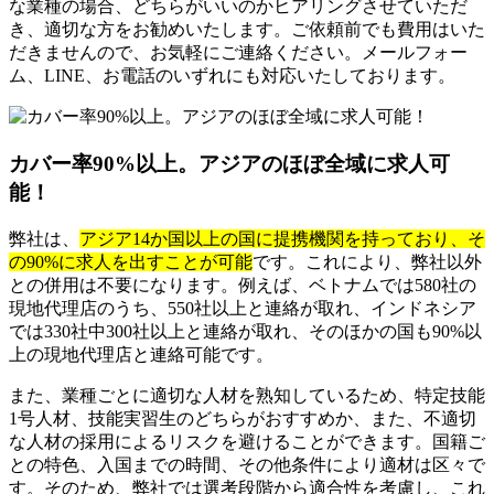
な業種の場合、どちらがいいのかヒアリングさせていただ
き、適切な方をお勧めいたします。ご依頼前でも費用はいた
だきませんので、お気軽にご連絡ください。メールフォー
ム、LINE、お電話のいずれにも対応いたしております。
カバー率90%以上。アジアのほぼ全域に求人可
能！
弊社は、
アジア14か国以上の国に提携機関を持っており、そ
の90%に求人を出すことが可能
です。これにより、弊社以外
との併用は不要になります。例えば、ベトナムでは580社の
現地代理店のうち、550社以上と連絡が取れ、インドネシア
では330社中300社以上と連絡が取れ、そのほかの国も90%以
上の現地代理店と連絡可能です。
また、業種ごとに適切な人材を熟知しているため、特定技能
1号人材、技能実習生のどちらがおすすめか、また、不適切
な人材の採用によるリスクを避けることができます。国籍ご
との特色、入国までの時間、その他条件により適材は区々で
す。そのため、弊社では選考段階から適合性を考慮し、これ