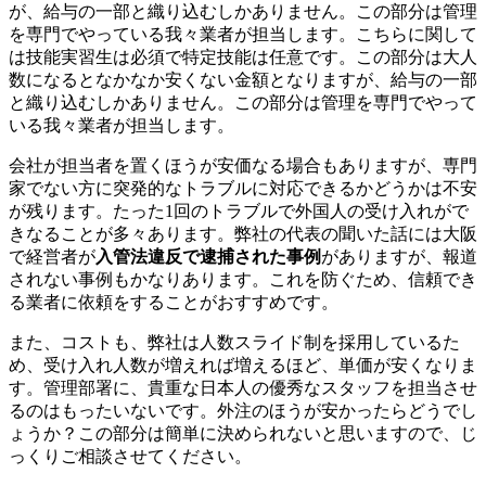
が、給与の一部と織り込むしかありません。この部分は管理
を専門でやっている我々業者が担当します。こちらに関して
は技能実習生は必須で特定技能は任意です。この部分は大人
数になるとなかなか安くない金額となりますが、給与の一部
と織り込むしかありません。この部分は管理を専門でやって
いる我々業者が担当します。
会社が担当者を置くほうが安価なる場合もありますが、専門
家でない方に突発的なトラブルに対応できるかどうかは不安
が残ります。たった1回のトラブルで外国人の受け入れがで
きなることが多々あります。弊社の代表の聞いた話には大阪
で経営者が
入管法違反で逮捕された事例
がありますが、報道
されない事例もかなりあります。これを防ぐため、信頼でき
る業者に依頼をすることがおすすめです。
また、コストも、弊社は人数スライド制を採用しているた
め、受け入れ人数が増えれば増えるほど、単価が安くなりま
す。管理部署に、貴重な日本人の優秀なスタッフを担当させ
るのはもったいないです。外注のほうが安かったらどうでし
ょうか？この部分は簡単に決められないと思いますので、じ
っくりご相談させてください。