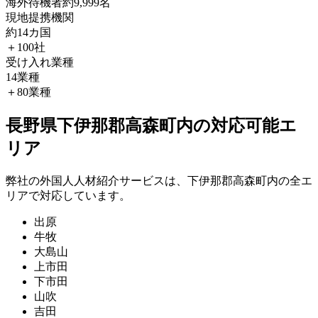
海外待機者
約9,999名
現地提携機関
約14カ国
＋100社
受け入れ業種
14業種
＋80業種
長野県下伊那郡高森町内の対応可能エ
リア
弊社の外国人人材紹介サービスは、下伊那郡高森町内の全エ
リアで対応しています。
出原
牛牧
大島山
上市田
下市田
山吹
吉田