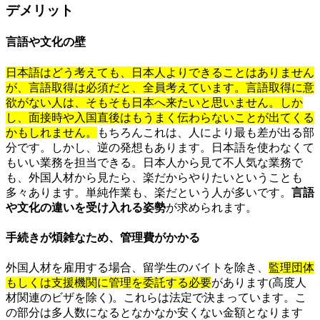
デメリット
言語や文化の壁
日本語はどう考えても、日本人よりできることはありません
が、言語取得は必須だと、全員考えています。言語取得に意
欲がない人は、そもそも日本へ来たいと思いません。しか
し、面接時や入国直後はもうまく伝わらないことが出てくる
かもしれません。
もちろんこれは、人により最も差が出る部
分です。しかし、逆の発想もあります。日本語を使わなくて
もいい業務を担当できる。日本人から見て不人気な業務で
も、外国人材から見たら、楽だからやりたいということも
多々あります。単純作業も、楽だという人が多いです。
言語
や文化の違いを受け入れる姿勢
が求められます。
手続きが煩雑なため、管理費がかかる
外国人材を雇用する場合、留学生のバイトを除き、
監理団体
もしくは支援機関に管理を委託する必要
があります(高度人
材関連のビザを除く)。これらは法定で決まっています。こ
の部分は多人数になるとなかなか安くない金額となります