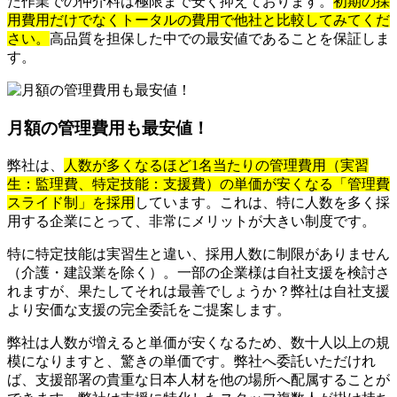
た作業での仲介料は極限まで安く抑えております。
初期の採
用費用だけでなくトータルの費用で他社と比較してみてくだ
さい。
高品質を担保した中での最安値であることを保証しま
す。
月額の管理費用も最安値！
弊社は、
人数が多くなるほど1名当たりの管理費用（実習
生：監理費、特定技能：支援費）の単価が安くなる「管理費
スライド制」を採用
しています。これは、特に人数を多く採
用する企業にとって、非常にメリットが大きい制度です。
特に特定技能は実習生と違い、採用人数に制限がありません
（介護・建設業を除く）。一部の企業様は自社支援を検討さ
れますが、果たしてそれは最善でしょうか？弊社は自社支援
より安価な支援の完全委託をご提案します。
弊社は人数が増えると単価が安くなるため、数十人以上の規
模になりますと、驚きの単価です。弊社へ委託いただけれ
ば、支援部署の貴重な日本人材を他の場所へ配属することが