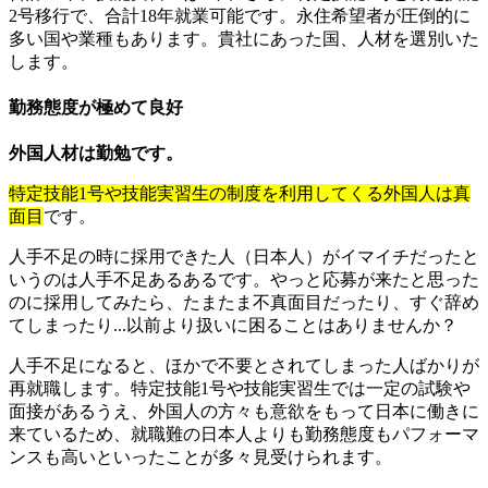
2号移行で、合計18年就業可能です。永住希望者が圧倒的に
多い国や業種もあります。貴社にあった国、人材を選別いた
します。
勤務態度が極めて良好
外国人材は勤勉です。
特定技能1号や技能実習生の制度を利用してくる外国人は真
面目
です。
人手不足の時に採用できた人（日本人）がイマイチだったと
いうのは人手不足あるあるです。やっと応募が来たと思った
のに採用してみたら、たまたま不真面目だったり、すぐ辞め
てしまったり...以前より扱いに困ることはありませんか？
人手不足になると、ほかで不要とされてしまった人ばかりが
再就職します。特定技能1号や技能実習生では一定の試験や
面接があるうえ、外国人の方々も意欲をもって日本に働きに
来ているため、就職難の日本人よりも勤務態度もパフォーマ
ンスも高いといったことが多々見受けられます。