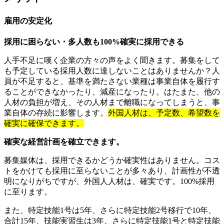
雇用の安定化
採用に困らない・多人数も100%確実に採用できる
人手不足に嘆く企業の方々の声をよく聞きます。募集をして
も予定している採用人数に達しないことはありませんか？人
員が不足すると、基準を満たさない業種は事業自体を履行す
ることができなかったり、減産になったり。はたまた、他の
人材の負担が増え、その人材まで離職になってしまうと、事
業自体の存続に影響します。
外国人材は、予定数、希望数を
確実に確保できます。
確実な経営計画を確立できます。
募集媒体は、採用できるかどうか確実性はありません。コス
トをかけても採用に至らないことが多々あり、計画性が不透
明になりがちですが、外国人人材は、確実です。100%採用
に至ります。
また、特定技能1号は5年、さらに特定技能2号移行で10年、
合計15年、技能実習生は3年、さらに特定技能1号と特定技能