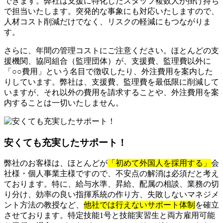
できます。弊社は支援に特化したスタッフ複数人が掛け持ち
で担当いたします。突発的な事象にも対応いたしますので、
人材コスト削減だけでなく、リスクの軽減にもつながりま
す。
さらに、年間の管理コストにご注意ください。ほとんどの支
援機関、協同組合（監理団体）が、支援費、監理費以外に
「○○費用」という名目で徴収したり、外注費用を案内した
りしています。弊社は、支援費、監理費を最低限に削減して
いますが、それ以外の費用を請求することや、外注費用を案
内することは一切いたしません。
安くても充実したサポート！
弊社のお客様は、ほとんどが
「初めて外国人を採用する」
会
社様・個人事業主様ですので、不安点の解消は必須だと考え
ております。特に、給与水準、昇給、配属の相談、業務の切
り分け、効率の良い指揮系統の作り方、失敗しないマネジメ
ント方法の教授など、
他社では行えないサポート体制
を確立
させております。特定技能1号と技能実習生と両方雇用可能