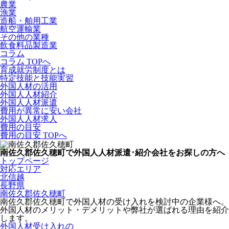
農業
漁業
造船・舶用工業
航空運輸業
その他の業種
飲食料品製造業
コラム
コラム TOPへ
育成就労制度とは
特定技能と技能実習
外国人材の活用
外国人人材紹介
外国人人材派遣
費用が異常に安い会社
外国人人材求人
費用の目安
費用の目安 TOPへ
南佐久郡佐久穂町で外国人人材派遣･紹介会社をお探しの方へ
トップページ
対応エリア
北信越
長野県
南佐久郡佐久穂町
南佐久郡佐久穂町で外国人材の受け入れを検討中の企業様へ。
外国人材のメリット・デメリットや弊社が選ばれる理由を紹介
します。
外国人材受け入れの