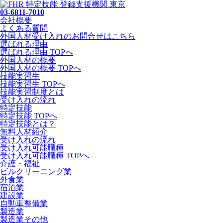
03-6811-7010
会社概要
よくある質問
外国人材受け入れの
お問合せ
はこちら
選ばれる理由
選ばれる理由 TOPへ
外国人材の概要
外国人材の概要 TOPへ
技能実習生
技能実習生 TOPへ
技能実習制度とは
受け入れの流れ
特定技能
特定技能 TOPへ
特定技能とは？
無料人材紹介
受け入れの流れ
受け入れ可能職種
受け入れ可能職種 TOPへ
介護・福祉
ビルクリーニング業
外食業
宿泊業
建設業
自動車整備業
製造業
製造業その他