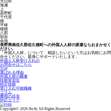
大日向
海瀬
上
高野町
千代里
畑
平林
穂積
八郡
宿岩
余地
長野県南佐久郡佐久穂町への外国人人材の派遣ならおまかせく
ださい。
「外国人人材」について、相談したいという方はお気軽にお問
合せください。親身にサポートいたします。
外国人人材受け入れの
お問合せはこちら
TOP
選ばれる理由
外国人材の概要
技能実習生
特定技能
受け入れ可能職種
コラム
費用の目安
対応エリア
Copyright© 2026 fhr.llc All Rights Reserved