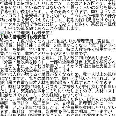
行政書士に依頼をしたりしますが、このコストが区々で、中抜
きをかなりしているのではないか？と思うくらいの金額を提示
する会社が後を絶たず、。その分高くなります。弊社はランニ
ングコストを最安値にするためにも、こういった作業での仲介
料は極限まで安く抑えております。
初期の採用費用だけでなく
トータルの費用で他社と比較してみてください。
高品質を担保
した中での最安値であることを保証します。
月額の管理費用も最安値！
弊社は、
人数が多くなるほど1名当たりの管理費用（実習生：
監理費、特定技能：支援費）の単価が安くなる「管理費スライ
ド制」を採用
しています。これは、特に人数を多く採用する企
業にとって、非常にメリットが大きい制度です。
特に特定技能は実習生と違い、採用人数に制限がありません
（介護・建設業を除く）。一部の企業様は自社支援を検討され
ますが、果たしてそれは最善でしょうか？弊社は自社支援より
安価な支援の完全委託をご提案します。
弊社は人数が増えると単価が安くなるため、数十人以上の規模
になりますと、驚きの単価です。弊社へ委託いただければ、支
援部署の貴重な日本人材を他の場所へ配属することができま
す。弊社は支援に特化したスタッフ複数人が掛け持ちで担当い
たします。突発的な事象にも対応いたしますので、人材コスト
削減だけでなく、リスクの軽減にもつながります。
さらに、年間の管理コストにご注意ください。ほとんどの支援
機関、協同組合（監理団体）が、支援費、監理費以外に「○○
費用」という名目で徴収したり、外注費用を案内したりしてい
ます。弊社は、支援費、監理費を最低限に削減していますが、
それ以外の費用を請求することや、外注費用を案内することは