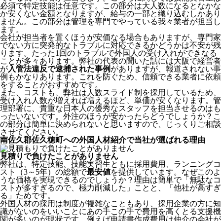
必須で特定技能は任意です。この部分は大人数になるとなかな
か安くない金額となりますが、給与の一部と織り込むしかあり
ません。この部分は管理を専門でやっている我々業者が担当し
ます。
会社が担当者を置くほうが安価なる場合もありますが、専門家
でない方に突発的なトラブルに対応できるかどうかは不安が残
ります。たった1回のトラブルで外国人の受け入れができなる
ことが多々あります。弊社の代表の聞いた話には大阪で経営者
が
入管法違反で逮捕された事例
がありますが、報道されない事
例もかなりあります。これを防ぐため、信頼できる業者に依頼
をすることがおすすめです。
また、コストも、弊社は人数スライド制を採用しているため、
受け入れ人数が増えれば増えるほど、単価が安くなります。管
理部署に、貴重な日本人の優秀なスタッフを担当させるのはも
ったいないです。外注のほうが安かったらどうでしょうか？こ
の部分は簡単に決められないと思いますので、じっくりご相談
させてください。
南佐久郡佐久穂町への外国人材紹介で当社が選ばれる理由
見積りで負けたことがありません
弊社は、特定技能、技能実習生ともに採用費用、ランニングコ
スト（3～5年）の総額で
最安値
を提供しています。なぜこのよ
うな価格を実現できるのでしょうか？理由は簡単で「無駄なコ
ストが多すぎるので、極力削減した」ことと、
「他社が高すぎ
る」
ためです。
外国人材の採用は制度が複雑なこともあり、採用企業の方に知
識がないのをいいことにあの手この手で費用を高くとる支援機
関が多いのが現状です。例えば申請書作成費用は仲介の会社が