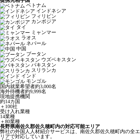
提携先相手国
ベトナム
インドネシア
フィリピン
カンボジア
タイ
ミャンマー
ラオス
ネパール
中国
ブータン
ウズベキスタン
パキスタン
スリランカ
インド
モンゴル
国内就業希望者
約3,000名
海外待機者
約9,999名
現地提携機関
約14カ国
＋100社
受け入れ業種
14業種
＋80業種
長野県南佐久郡佐久穂町内の対応可能エリア
弊社の外国人人材紹介サービスは、南佐久郡佐久穂町内の全エ
リアで対応しています。