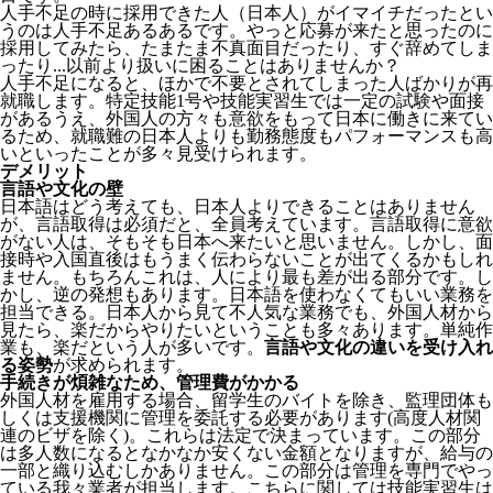
人手不足の時に採用できた人（日本人）がイマイチだったとい
うのは人手不足あるあるです。やっと応募が来たと思ったのに
採用してみたら、たまたま不真面目だったり、すぐ辞めてしま
ったり...以前より扱いに困ることはありませんか？
人手不足になると、ほかで不要とされてしまった人ばかりが再
就職します。特定技能1号や技能実習生では一定の試験や面接
があるうえ、外国人の方々も意欲をもって日本に働きに来てい
るため、就職難の日本人よりも勤務態度もパフォーマンスも高
いといったことが多々見受けられます。
デメリット
言語や文化の壁
日本語はどう考えても、日本人よりできることはありません
が、言語取得は必須だと、全員考えています。言語取得に意欲
がない人は、そもそも日本へ来たいと思いません。しかし、面
接時や入国直後はもうまく伝わらないことが出てくるかもしれ
ません。
もちろんこれは、人により最も差が出る部分です。し
かし、逆の発想もあります。日本語を使わなくてもいい業務を
担当できる。日本人から見て不人気な業務でも、外国人材から
見たら、楽だからやりたいということも多々あります。単純作
業も、楽だという人が多いです。
言語や文化の違いを受け入れ
る姿勢
が求められます。
手続きが煩雑なため、管理費がかかる
外国人材を雇用する場合、留学生のバイトを除き、
監理団体も
しくは支援機関に管理を委託する必要
があります(高度人材関
連のビザを除く)。これらは法定で決まっています。この部分
は多人数になるとなかなか安くない金額となりますが、給与の
一部と織り込むしかありません。この部分は管理を専門でやっ
ている我々業者が担当します。こちらに関しては技能実習生は