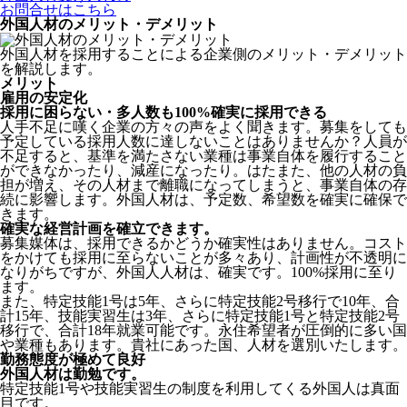
お問合せはこちら
外国人材のメリット・デメリット
外国人材を採用することによる企業側のメリット・デメリット
を解説します。
メリット
雇用の安定化
採用に困らない・多人数も100%確実に採用できる
人手不足に嘆く企業の方々の声をよく聞きます。募集をしても
予定している採用人数に達しないことはありませんか？人員が
不足すると、基準を満たさない業種は事業自体を履行すること
ができなかったり、減産になったり。はたまた、他の人材の負
担が増え、その人材まで離職になってしまうと、事業自体の存
続に影響します。
外国人材は、予定数、希望数を確実に確保で
きます。
確実な経営計画を確立できます。
募集媒体は、採用できるかどうか確実性はありません。コスト
をかけても採用に至らないことが多々あり、計画性が不透明に
なりがちですが、外国人人材は、確実です。100%採用に至り
ます。
また、特定技能1号は5年、さらに特定技能2号移行で10年、合
計15年、技能実習生は3年、さらに特定技能1号と特定技能2号
移行で、合計18年就業可能です。永住希望者が圧倒的に多い国
や業種もあります。貴社にあった国、人材を選別いたします。
勤務態度が極めて良好
外国人材は勤勉です。
特定技能1号や技能実習生の制度を利用してくる外国人は真面
目
です。