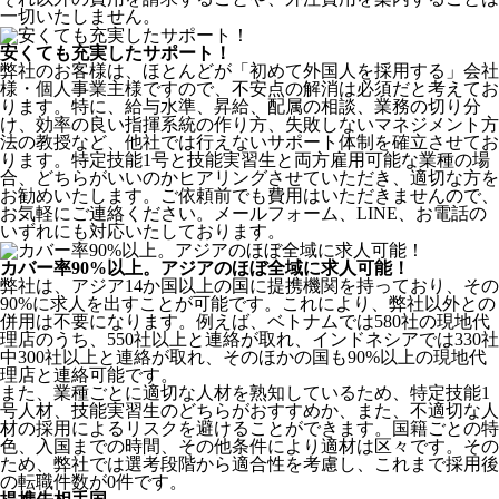
一切いたしません。
安くても充実したサポート！
弊社のお客様は、ほとんどが
「初めて外国人を採用する」
会社
様・個人事業主様ですので、不安点の解消は必須だと考えてお
ります。特に、給与水準、昇給、配属の相談、業務の切り分
け、効率の良い指揮系統の作り方、失敗しないマネジメント方
法の教授など、
他社では行えないサポート体制
を確立させてお
ります。特定技能1号と技能実習生と両方雇用可能な業種の場
合、どちらがいいのかヒアリングさせていただき、適切な方を
お勧めいたします。ご依頼前でも費用はいただきませんので、
お気軽にご連絡ください。メールフォーム、LINE、お電話の
いずれにも対応いたしております。
カバー率90%以上。アジアのほぼ全域に求人可能！
弊社は、
アジア14か国以上の国に提携機関を持っており、その
90%に求人を出すことが可能
です。これにより、弊社以外との
併用は不要になります。例えば、ベトナムでは580社の現地代
理店のうち、550社以上と連絡が取れ、インドネシアでは330社
中300社以上と連絡が取れ、そのほかの国も90%以上の現地代
理店と連絡可能です。
また、業種ごとに適切な人材を熟知しているため、特定技能1
号人材、技能実習生のどちらがおすすめか、また、不適切な人
材の採用によるリスクを避けることができます。国籍ごとの特
色、入国までの時間、その他条件により適材は区々です。その
ため、弊社では選考段階から適合性を考慮し、これまで採用後
の転職件数が0件です。