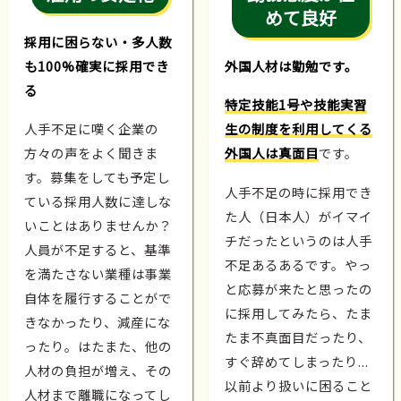
めて良好
採用に困らない・多人数
も100%確実に採用でき
外国人材は勤勉です。
る
特定技能1号や技能実習
人手不足に嘆く企業の
生の制度を利用してくる
方々の声をよく聞きま
外国人は真面目
です。
す。募集をしても予定し
人手不足の時に採用でき
ている採用人数に達しな
た人（日本人）がイマイ
いことはありませんか？
チだったというのは人手
人員が不足すると、基準
不足あるあるです。やっ
を満たさない業種は事業
と応募が来たと思ったの
自体を履行することがで
に採用してみたら、たま
きなかったり、減産にな
たま不真面目だったり、
ったり。はたまた、他の
すぐ辞めてしまったり...
人材の負担が増え、その
以前より扱いに困ること
人材まで離職になってし