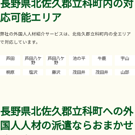
長野県北佐久郡立科町内の対
応可能エリア
弊社の外国人人材紹介サービスは、北佐久郡立科町内の全エリア
で対応しています。
芦田
芦田八ケ
芦田八ケ
池の平
牛鹿
宇山
野
野
桐原
塩沢
藤沢
茂田井
茂田井
山部
長野県北佐久郡立科町への外
国人人材の派遣ならおまかせ