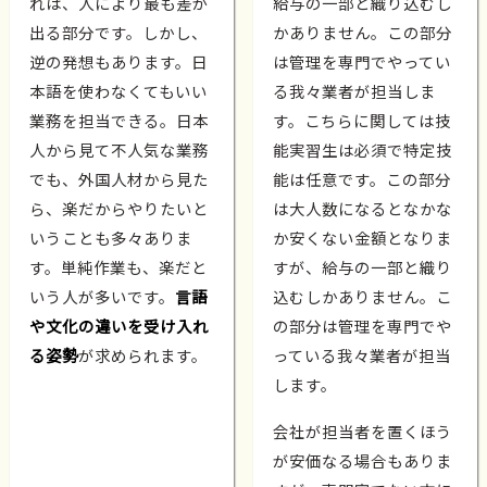
れは、人により最も差が
給与の一部と織り込むし
出る部分です。しかし、
かありません。この部分
逆の発想もあります。日
は管理を専門でやってい
本語を使わなくてもいい
る我々業者が担当しま
業務を担当できる。日本
す。こちらに関しては技
人から見て不人気な業務
能実習生は必須で特定技
でも、外国人材から見た
能は任意です。この部分
ら、楽だからやりたいと
は大人数になるとなかな
いうことも多々ありま
か安くない金額となりま
す。単純作業も、楽だと
すが、給与の一部と織り
いう人が多いです。
言語
込むしかありません。こ
や文化の違いを受け入れ
の部分は管理を専門でや
る姿勢
が求められます。
っている我々業者が担当
します。
会社が担当者を置くほう
が安価なる場合もありま