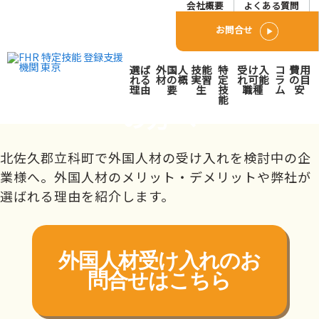
会社概要
よくある質問
お問合せ
北佐久郡立科町で外国人人
選ば
外国人
技能
特
受け入
コ
費用
材派遣･紹介会社をお探し
れる
材の概
実習
定
れ可能
ラ
の目
理由
要
生
技
職種
ム
安
能
の方へ
トップページ
対応エリア
北信越
長野県
北佐久郡立科町
北佐久郡立科町で外国人材の受け入れを検討中の企
業様へ。外国人材のメリット・デメリットや弊社が
選ばれる理由を紹介します。
外国人材受け入れの
お
問合せはこちら