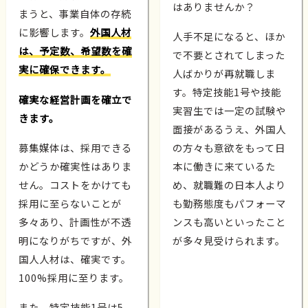
はありませんか？
まうと、事業自体の存続
に影響します。
外国人材
人手不足になると、ほか
は、予定数、希望数を確
で不要とされてしまった
実に確保できます。
人ばかりが再就職しま
す。特定技能1号や技能
確実な経営計画を確立で
実習生では一定の試験や
きます。
面接があるうえ、外国人
募集媒体は、採用できる
の方々も意欲をもって日
かどうか確実性はありま
本に働きに来ているた
せん。コストをかけても
め、就職難の日本人より
採用に至らないことが
も勤務態度もパフォーマ
多々あり、計画性が不透
ンスも高いといったこと
明になりがちですが、外
が多々見受けられます。
国人人材は、確実です。
100%採用に至ります。
また、特定技能1号は5