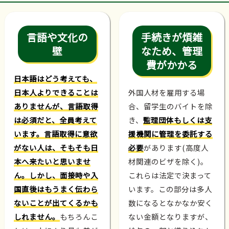
言語や文化の
手続きが煩雑
壁
なため、管理
費がかかる
日本語はどう考えても、
日本人よりできることは
外国人材を雇用する場
ありませんが、言語取得
合、留学生のバイトを除
は必須だと、全員考えて
き、
監理団体もしくは支
います。言語取得に意欲
援機関に管理を委託する
がない人は、そもそも日
必要
があります(高度人
本へ来たいと思いませ
材関連のビザを除く)。
ん。しかし、面接時や入
これらは法定で決まって
国直後はもうまく伝わら
います。この部分は多人
ないことが出てくるかも
数になるとなかなか安く
しれません。
もちろんこ
ない金額となりますが、