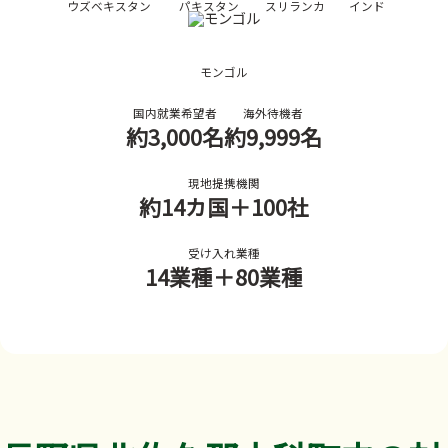
ウズベキスタン
パキスタン
スリランカ
インド
モンゴル
国内就業希望者
海外待機者
約3,000名
約9,999名
現地提携機関
約14カ国
＋100社
受け入れ業種
14業種
＋80業種