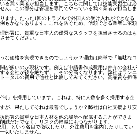
いる我々業者が担当します。こちらに関しては技能実習生は必
せん。この部分は管理を専門でやっている我々業者が担当しま
ります。たった1回のトラブルで外国人の受け入れができなる
例もかなりあります。これを防ぐため、信頼できる業者に依頼
理部署に、貴重な日本人の優秀なスタッフを担当させるのはも
させてください。
うな価格を実現できるのでしょうか？理由は簡単で「無駄なコ
関が多いのが現状です。例えば申請書作成費用は仲介の会社が
する会社が後を絶たず、。その分高くなります。弊社はランニ
トータルの費用で他社と比較してみてください。
高品質を担保
ド制」を採用
しています。これは、特に人数を多く採用する企
すが、果たしてそれは最善でしょうか？弊社は自社支援より安
支援部署の貴重な日本人材を他の場所へ配属することができま
削減だけでなく、リスクの軽減にもつながります。
費用」という名目で徴収したり、外注費用を案内したりしてい
一切いたしません。