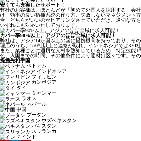
安くても充実したサポート！
弊社のお客様は、ほとんどが
「初めて外国人を採用する」
会社
け、効率の良い指揮系統の作り方、失敗しないマネジメント方
合、どちらがいいのかヒアリングさせていただき、適切な方を
いずれにも対応いたしております。
カバー率90%以上。アジアのほぼ全域に求人可能！
弊社は、
アジア14か国以上の国に提携機関を持っており、その
理店のうち、550社以上と連絡が取れ、インドネシアでは330
また、業種ごとに適切な人材を熟知しているため、特定技能1
色、入国までの時間、その他条件により適材は区々です。その
提携先相手国
ベトナム
インドネシア
フィリピン
カンボジア
タイ
ミャンマー
ラオス
ネパール
中国
ブータン
ウズベキスタン
パキスタン
スリランカ
インド