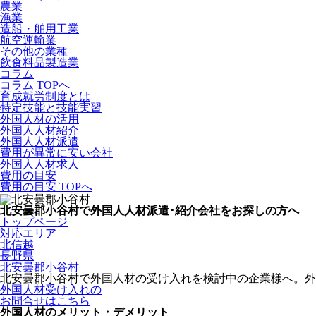
農業
漁業
造船・舶用工業
航空運輸業
その他の業種
飲食料品製造業
コラム
コラム TOPへ
育成就労制度とは
特定技能と技能実習
外国人材の活用
外国人人材紹介
外国人人材派遣
費用が異常に安い会社
外国人人材求人
費用の目安
費用の目安 TOPへ
北安曇郡小谷村で外国人人材派遣･紹介会社をお探しの方へ
トップページ
対応エリア
北信越
長野県
北安曇郡小谷村
北安曇郡小谷村で外国人材の受け入れを検討中の企業様へ。外
外国人材受け入れの
お問合せはこちら
外国人材のメリット・デメリット