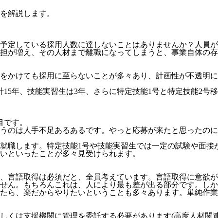
を解説します。
予定している採用人数に達しないことはありませんか？人員が
担が増え、その人材まで離職になってしまうと、事業自体の存
をかけても採用に至らないことが多々あり、計画性が不透明にな
計15年、技能実習生は3年、さらに特定技能1号と特定技能2号
目
です。
うのは人手不足あるあるです。やっと応募が来たと思ったのに
就職します。特定技能1号や技能実習生では一定の試験や面接
いといったことが多々見受けられます。
、言語取得は必須だと、全員考えています。言語取得に意欲が
せん。
もちろんこれは、人により最も差が出る部分です。しか
たら、楽だからやりたいということも多々あります。単純作業
しくは支援機関に管理を委託する必要
があります(高度人材関