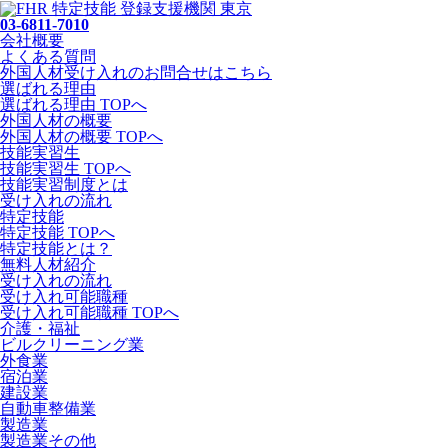
03-6811-7010
会社概要
よくある質問
外国人材受け入れの
お問合せ
はこちら
選ばれる理由
選ばれる理由 TOPへ
外国人材の概要
外国人材の概要 TOPへ
技能実習生
技能実習生 TOPへ
技能実習制度とは
受け入れの流れ
特定技能
特定技能 TOPへ
特定技能とは？
無料人材紹介
受け入れの流れ
受け入れ可能職種
受け入れ可能職種 TOPへ
介護・福祉
ビルクリーニング業
外食業
宿泊業
建設業
自動車整備業
製造業
製造業その他