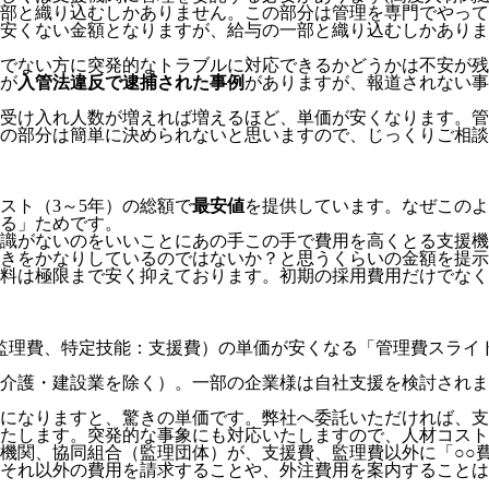
部と織り込むしかありません。この部分は管理を専門でやって
安くない金額となりますが、給与の一部と織り込むしかありま
でない方に突発的なトラブルに対応できるかどうかは不安が残
が
入管法違反で逮捕された事例
がありますが、報道されない事
受け入れ人数が増えれば増えるほど、単価が安くなります。管
の部分は簡単に決められないと思いますので、じっくりご相談
スト（3～5年）の総額で
最安値
を提供しています。なぜこのよ
る」
ためです。
識がないのをいいことにあの手この手で費用を高くとる支援機
きをかなりしているのではないか？と思うくらいの金額を提示
料は極限まで安く抑えております。
初期の採用費用だけでなく
監理費、特定技能：支援費）の単価が安くなる「管理費スライ
介護・建設業を除く）。一部の企業様は自社支援を検討されま
模になりますと、驚きの単価です。弊社へ委託いただければ、
たします。突発的な事象にも対応いたしますので、人材コスト
機関、協同組合（監理団体）が、支援費、監理費以外に「○○
それ以外の費用を請求することや、外注費用を案内することは