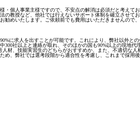
様・個人事業主様ですので、不安点の解消は必須だと考えてお
法の教授など、
他社では行えないサポート体制
を確立させてお
お勧めいたします。ご依頼前でも費用はいただきませんので、お
90%に求人を出すことが可能
です。これにより、弊社以外との
社中300社以上と連絡が取れ、そのほかの国も90%以上の現地
号人材、技能実習生のどちらがおすすめか、また、不適切な人
ため、弊社では選考段階から適合性を考慮し、これまで採用後