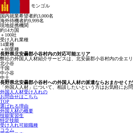
モンゴル
国内就業希望者
約3,000名
海外待機者
約9,999名
現地提携機関
約14カ国
＋100社
受け入れ業種
14業種
＋80業種
長野県北安曇郡小谷村内の対応可能エリア
弊社の外国人人材紹介サービスは、北安曇郡小谷村内の全エリ
北小谷
千国
中小谷
中土
長野県北安曇郡小谷村への外国人人材の派遣ならおまかせくだ
「外国人人材」について、相談したいという方はお気軽にお問
外国人人材受け入れの
お問合せはこちら
TOP
選ばれる理由
外国人材の概要
技能実習生
特定技能
受け入れ可能職種
コラム