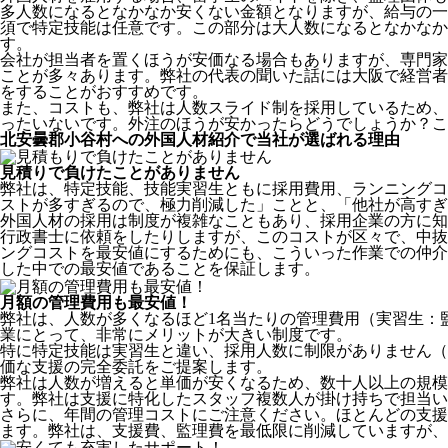
多人数になるとなかなか安くない金額となりますが、給与の一
須で特定技能は任意です。この部分は大人数になるとなかなか
す。
会社が担当者を置くほうが安価なる場合もありますが、専門家
ことが多々あります。弊社の代表の聞いた話には大阪で経営者
をすることがおすすめです。
また、コストも、弊社は人数スライド制を採用しているため、
ったいないです。外注のほうが安かったらどうでしょうか？こ
北安曇郡小谷村への外国人材紹介で当社が選ばれる理由
見積りで負けたことがありません
弊社は、特定技能、技能実習生ともに採用費用、ランニングコ
ストが多すぎるので、極力削減した」ことと、
「他社が高すぎ
外国人材の採用は制度が複雑なこともあり、採用企業の方に知
行政書士に依頼をしたりしますが、このコストが区々で、中抜
ングコストを最安値にするためにも、こういった作業での仲介
した中での最安値であることを保証します。
月額の管理費用も最安値！
弊社は、
人数が多くなるほど1名当たりの管理費用（実習生：
業にとって、非常にメリットが大きい制度です。
特に特定技能は実習生と違い、採用人数に制限がありません（
価な支援の完全委託をご提案します。
弊社は人数が増えると単価が安くなるため、数十人以上の規
す。弊社は支援に特化したスタッフ複数人が掛け持ちで担当い
さらに、年間の管理コストにご注意ください。ほとんどの支援
ます。弊社は、支援費、監理費を最低限に削減していますが、