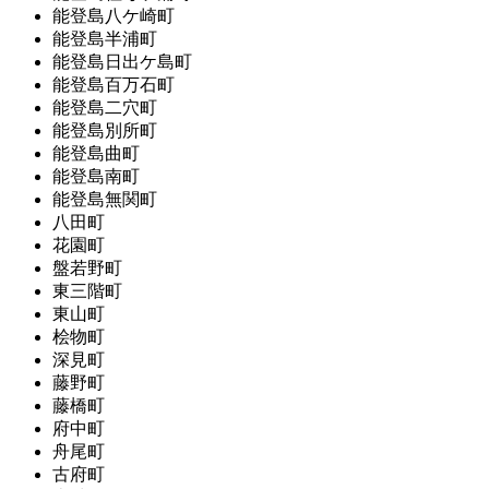
能登島八ケ崎町
能登島半浦町
能登島日出ケ島町
能登島百万石町
能登島二穴町
能登島別所町
能登島曲町
能登島南町
能登島無関町
八田町
花園町
盤若野町
東三階町
東山町
桧物町
深見町
藤野町
藤橋町
府中町
舟尾町
古府町