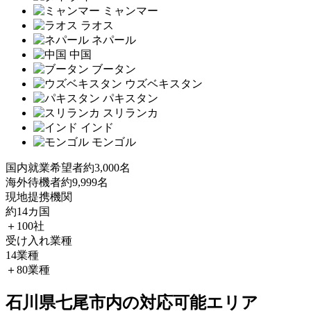
ミャンマー
ラオス
ネパール
中国
ブータン
ウズベキスタン
パキスタン
スリランカ
インド
モンゴル
国内就業希望者
約3,000名
海外待機者
約9,999名
現地提携機関
約14カ国
＋100社
受け入れ業種
14業種
＋80業種
石川県七尾市内の対応可能エリア