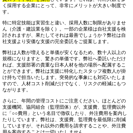
く採用する企業にとって、非常にメリットが大きい制度で
す。
特に特定技能は実習生と違い、採用人数に制限がありませ
ん（介護・建設業を除く）。一部の企業様は自社支援を検
討されますが、果たしてそれは最善でしょうか？弊社は自
社支援より安価な支援の完全委託をご提案します。
弊社は人数が増えると単価が安くなるため、数十人以上の
規模になりますと、驚きの単価です。弊社へ委託いただけ
れば、支援部署の貴重な日本人材を他の場所へ配属するこ
とができます。弊社は支援に特化したスタッフ複数人が掛
け持ちで担当いたします。突発的な事象にも対応いたしま
すので、人材コスト削減だけでなく、リスクの軽減にもつ
ながります。
さらに、年間の管理コストにご注意ください。ほとんどの
支援機関、協同組合（監理団体）が、支援費、監理費以外
に「○○費用」という名目で徴収したり、外注費用を案内し
たりしています。弊社は、支援費、監理費を最低限に削減
していますが、それ以外の費用を請求することや、外注費
用を案内することは一切いたしません。