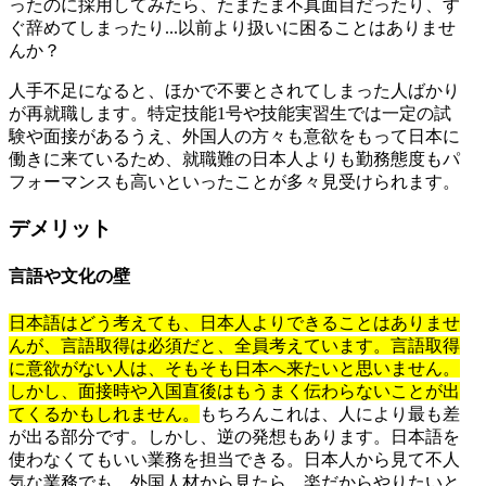
ったのに採用してみたら、たまたま不真面目だったり、す
ぐ辞めてしまったり...以前より扱いに困ることはありませ
んか？
人手不足になると、ほかで不要とされてしまった人ばかり
が再就職します。特定技能1号や技能実習生では一定の試
験や面接があるうえ、外国人の方々も意欲をもって日本に
働きに来ているため、就職難の日本人よりも勤務態度もパ
フォーマンスも高いといったことが多々見受けられます。
デメリット
言語や文化の壁
日本語はどう考えても、日本人よりできることはありませ
んが、言語取得は必須だと、全員考えています。言語取得
に意欲がない人は、そもそも日本へ来たいと思いません。
しかし、面接時や入国直後はもうまく伝わらないことが出
てくるかもしれません。
もちろんこれは、人により最も差
が出る部分です。しかし、逆の発想もあります。日本語を
使わなくてもいい業務を担当できる。日本人から見て不人
気な業務でも、外国人材から見たら、楽だからやりたいと