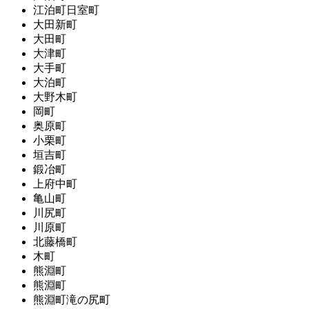
江泊町日室町
大田新町
大田町
大津町
大手町
大泊町
大野木町
岡町
奥原町
小栗町
垣吉町
鍛冶町
上府中町
亀山町
川尻町
川原町
北藤橋町
木町
熊淵町
熊淵町
熊淵町滝の尻町