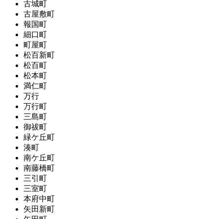
古城町
古屋敷町
報国町
細口町
町屋町
松百新町
松百町
松本町
満仁町
万行
万行町
三島町
御祓町
緑ケ丘町
湊町
南ケ丘町
南藤橋町
三引町
三室町
本府中町
矢田新町