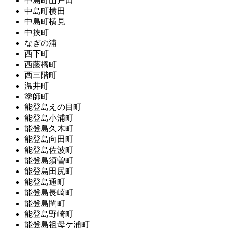
中島町山戸田
中島町横田
中島町横見
中挾町
なぎの浦
西下町
西藤橋町
西三階町
温井町
塗師町
能登島えの目町
能登島小浦町
能登島久木町
能登島向田町
能登島佐波町
能登島須曽町
能登島田尻町
能登島通町
能登島長崎町
能登島閨町
能登島野崎町
能登島祖母ケ浦町