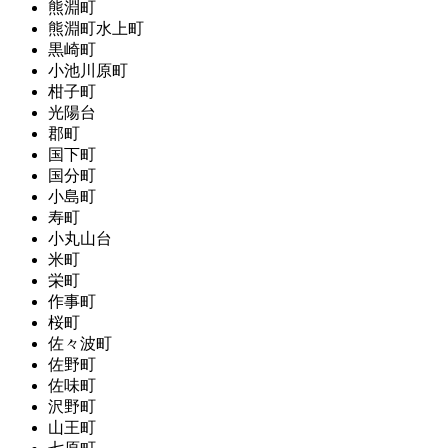
熊淵町
熊淵町水上町
黒崎町
小池川原町
柑子町
光陽台
郡町
国下町
国分町
小島町
寿町
小丸山台
米町
栄町
作事町
桜町
佐々波町
佐野町
佐味町
沢野町
山王町