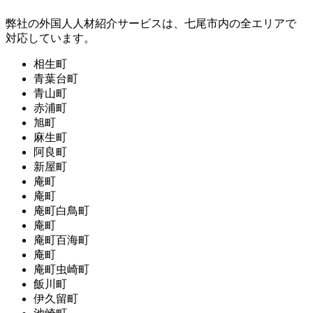
弊社の外国人人材紹介サービスは、七尾市内の全エリアで
対応しています。
相生町
青葉台町
青山町
赤浦町
旭町
麻生町
阿良町
新屋町
庵町
庵町
庵町白鳥町
庵町
庵町百海町
庵町
庵町虫崎町
飯川町
伊久留町