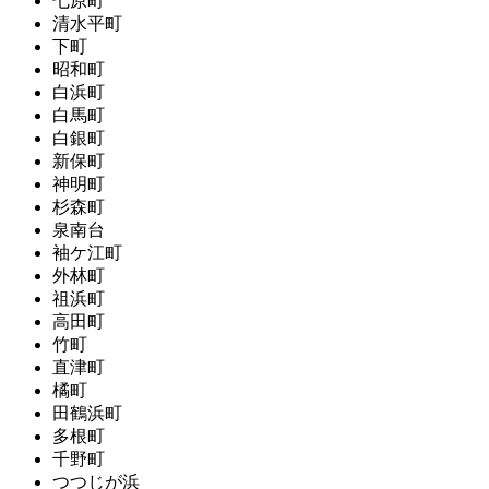
七原町
清水平町
下町
昭和町
白浜町
白馬町
白銀町
新保町
神明町
杉森町
泉南台
袖ケ江町
外林町
祖浜町
高田町
竹町
直津町
橘町
田鶴浜町
多根町
千野町
つつじが浜