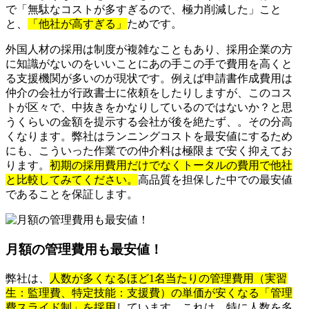
で「無駄なコストが多すぎるので、極力削減した」こと
と、
「他社が高すぎる」
ためです。
外国人材の採用は制度が複雑なこともあり、採用企業の方
に知識がないのをいいことにあの手この手で費用を高くと
る支援機関が多いのが現状です。例えば申請書作成費用は
仲介の会社が行政書士に依頼をしたりしますが、このコス
トが区々で、中抜きをかなりしているのではないか？と思
うくらいの金額を提示する会社が後を絶たず、。その分高
くなります。弊社はランニングコストを最安値にするため
にも、こういった作業での仲介料は極限まで安く抑えてお
ります。
初期の採用費用だけでなくトータルの費用で他社
と比較してみてください。
高品質を担保した中での最安値
であることを保証します。
月額の管理費用も最安値！
弊社は、
人数が多くなるほど1名当たりの管理費用（実習
生：監理費、特定技能：支援費）の単価が安くなる「管理
費スライド制」を採用
しています。これは、特に人数を多