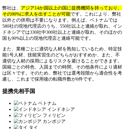
弊社は、
アジア14か国以上の国に提携機関を持っており、
その90%に求人を出すことが可能
です。これにより、弊社
以外との併用は不要になります。例えば、ベトナムでは
580社の現地代理店のうち、550社以上と連絡が取れ、イン
ドネシアでは330社中300社以上と連絡が取れ、そのほかの
国も90%以上の現地代理店と連絡可能です。
また、業種ごとに適切な人材を熟知しているため、特定技
能1号人材、技能実習生のどちらがおすすめか、また、不
適切な人材の採用によるリスクを避けることができます。
国籍ごとの特色、入国までの時間、その他条件により適材
は区々です。そのため、弊社では選考段階から適合性を考
慮し、これまで採用後の転職件数が0件です。
提携先相手国
ベトナム
インドネシア
フィリピン
カンボジア
タイ