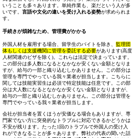
いうことも多々あります。単純作業も、楽だという人が多
いです。
言語や文化の違いを受け入れる姿勢
が求められま
す。
手続きが煩雑なため、管理費がかかる
外国人材を雇用する場合、留学生のバイトを除き、
監理団
体もしくは支援機関に管理を委託する必要
があります(高度
人材関連のビザを除く)。これらは法定で決まっています。
この部分は多人数になるとなかなか安くない金額となりま
すが、給与の一部と織り込むしかありません。この部分は
管理を専門でやっている我々業者が担当します。こちらに
関しては技能実習生は必須で特定技能は任意です。この部
分は大人数になるとなかなか安くない金額となりますが、
給与の一部と織り込むしかありません。この部分は管理を
専門でやっている我々業者が担当します。
会社が担当者を置くほうが安価なる場合もありますが、専
門家でない方に突発的なトラブルに対応できるかどうかは
不安が残ります。たった1回のトラブルで外国人の受け入
れができなることが多々あります。弊社の代表の聞いた話