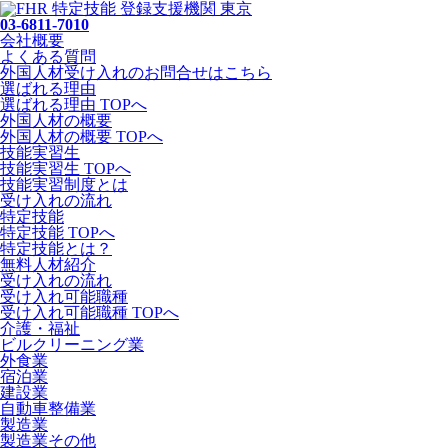
03-6811-7010
会社概要
よくある質問
外国人材受け入れの
お問合せ
はこちら
選ばれる理由
選ばれる理由 TOPへ
外国人材の概要
外国人材の概要 TOPへ
技能実習生
技能実習生 TOPへ
技能実習制度とは
受け入れの流れ
特定技能
特定技能 TOPへ
特定技能とは？
無料人材紹介
受け入れの流れ
受け入れ可能職種
受け入れ可能職種 TOPへ
介護・福祉
ビルクリーニング業
外食業
宿泊業
建設業
自動車整備業
製造業
製造業その他