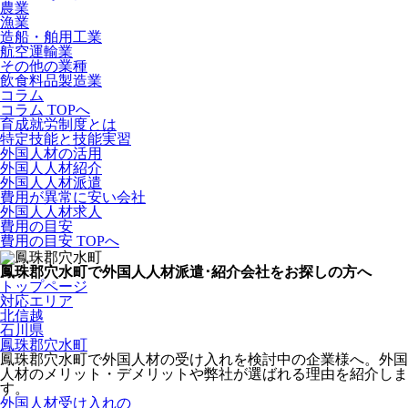
農業
漁業
造船・舶用工業
航空運輸業
その他の業種
飲食料品製造業
コラム
コラム TOPへ
育成就労制度とは
特定技能と技能実習
外国人材の活用
外国人人材紹介
外国人人材派遣
費用が異常に安い会社
外国人人材求人
費用の目安
費用の目安 TOPへ
鳳珠郡穴水町で外国人人材派遣･紹介会社をお探しの方へ
トップページ
対応エリア
北信越
石川県
鳳珠郡穴水町
鳳珠郡穴水町で外国人材の受け入れを検討中の企業様へ。外国
人材のメリット・デメリットや弊社が選ばれる理由を紹介しま
す。
外国人材受け入れの