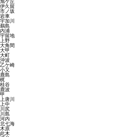
旭ケ丘
伊久留
市ノ坂
岩車
宇加川
鵜島
内浦
宇留地
上野
大角間
大甲
大町
沖波
乙ケ崎
小又
鹿島
梶
桂谷
鹿波
甲
上唐川
上中
川尻
川島
河内
北七海
木原
此木