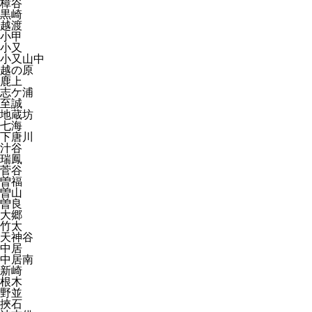
樟谷
黒崎
越渡
小甲
小又
小又山中
越の原
鹿上
志ケ浦
至誠
地蔵坊
七海
下唐川
汁谷
瑞鳳
菅谷
曽福
曽山
曽良
大郷
竹太
天神谷
中居
中居南
新崎
根木
野並
挾石