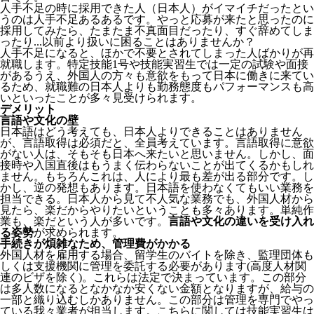
人手不足の時に採用できた人（日本人）がイマイチだったとい
うのは人手不足あるあるです。やっと応募が来たと思ったのに
採用してみたら、たまたま不真面目だったり、すぐ辞めてしま
ったり...以前より扱いに困ることはありませんか？
人手不足になると、ほかで不要とされてしまった人ばかりが再
就職します。特定技能1号や技能実習生では一定の試験や面接
があるうえ、外国人の方々も意欲をもって日本に働きに来てい
るため、就職難の日本人よりも勤務態度もパフォーマンスも高
いといったことが多々見受けられます。
デメリット
言語や文化の壁
日本語はどう考えても、日本人よりできることはありません
が、言語取得は必須だと、全員考えています。言語取得に意欲
がない人は、そもそも日本へ来たいと思いません。しかし、面
接時や入国直後はもうまく伝わらないことが出てくるかもしれ
ません。
もちろんこれは、人により最も差が出る部分です。し
かし、逆の発想もあります。日本語を使わなくてもいい業務を
担当できる。日本人から見て不人気な業務でも、外国人材から
見たら、楽だからやりたいということも多々あります。単純作
業も、楽だという人が多いです。
言語や文化の違いを受け入れ
る姿勢
が求められます。
手続きが煩雑なため、管理費がかかる
外国人材を雇用する場合、留学生のバイトを除き、
監理団体も
しくは支援機関に管理を委託する必要
があります(高度人材関
連のビザを除く)。これらは法定で決まっています。この部分
は多人数になるとなかなか安くない金額となりますが、給与の
一部と織り込むしかありません。この部分は管理を専門でやっ
ている我々業者が担当します。こちらに関しては技能実習生は