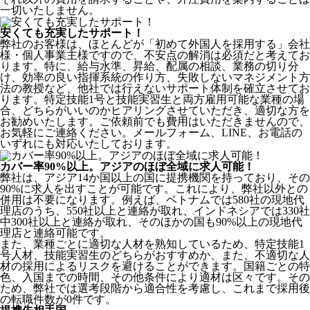
一切いたしません。
安くても充実したサポート！
弊社のお客様は、ほとんどが
「初めて外国人を採用する」
会社
様・個人事業主様ですので、不安点の解消は必須だと考えてお
ります。特に、給与水準、昇給、配属の相談、業務の切り分
け、効率の良い指揮系統の作り方、失敗しないマネジメント方
法の教授など、
他社では行えないサポート体制
を確立させてお
ります。特定技能1号と技能実習生と両方雇用可能な業種の場
合、どちらがいいのかヒアリングさせていただき、適切な方を
お勧めいたします。ご依頼前でも費用はいただきませんので、
お気軽にご連絡ください。メールフォーム、LINE、お電話の
いずれにも対応いたしております。
カバー率90%以上。アジアのほぼ全域に求人可能！
弊社は、
アジア14か国以上の国に提携機関を持っており、その
90%に求人を出すことが可能
です。これにより、弊社以外との
併用は不要になります。例えば、ベトナムでは580社の現地代
理店のうち、550社以上と連絡が取れ、インドネシアでは330社
中300社以上と連絡が取れ、そのほかの国も90%以上の現地代
理店と連絡可能です。
また、業種ごとに適切な人材を熟知しているため、特定技能1
号人材、技能実習生のどちらがおすすめか、また、不適切な人
材の採用によるリスクを避けることができます。国籍ごとの特
色、入国までの時間、その他条件により適材は区々です。その
ため、弊社では選考段階から適合性を考慮し、これまで採用後
の転職件数が0件です。