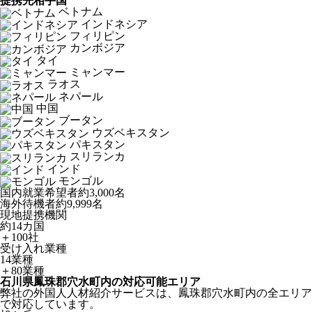
提携先相手国
ベトナム
インドネシア
フィリピン
カンボジア
タイ
ミャンマー
ラオス
ネパール
中国
ブータン
ウズベキスタン
パキスタン
スリランカ
インド
モンゴル
国内就業希望者
約3,000名
海外待機者
約9,999名
現地提携機関
約14カ国
＋100社
受け入れ業種
14業種
＋80業種
石川県鳳珠郡穴水町内の対応可能エリア
弊社の外国人人材紹介サービスは、鳳珠郡穴水町内の全エリア
で対応しています。