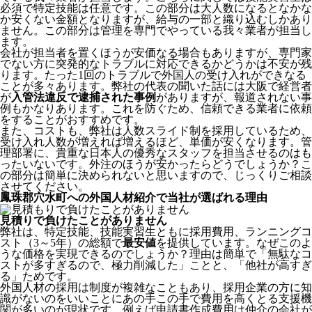
必須で特定技能は任意です。この部分は大人数になるとなかな
か安くない金額となりますが、給与の一部と織り込むしかあり
ません。この部分は管理を専門でやっている我々業者が担当し
ます。
会社が担当者を置くほうが安価なる場合もありますが、専門家
でない方に突発的なトラブルに対応できるかどうかは不安が残
ります。たった1回のトラブルで外国人の受け入れができなる
ことが多々あります。弊社の代表の聞いた話には大阪で経営者
が
入管法違反で逮捕された事例
がありますが、報道されない事
例もかなりあります。これを防ぐため、信頼できる業者に依頼
をすることがおすすめです。
また、コストも、弊社は人数スライド制を採用しているため、
受け入れ人数が増えれば増えるほど、単価が安くなります。管
理部署に、貴重な日本人の優秀なスタッフを担当させるのはも
ったいないです。外注のほうが安かったらどうでしょうか？こ
の部分は簡単に決められないと思いますので、じっくりご相談
させてください。
鳳珠郡穴水町への外国人材紹介で当社が選ばれる理由
見積りで負けたことがありません
弊社は、特定技能、技能実習生ともに採用費用、ランニングコ
スト（3～5年）の総額で
最安値
を提供しています。なぜこのよ
うな価格を実現できるのでしょうか？理由は簡単で「無駄なコ
ストが多すぎるので、極力削減した」ことと、
「他社が高すぎ
る」
ためです。
外国人材の採用は制度が複雑なこともあり、採用企業の方に知
識がないのをいいことにあの手この手で費用を高くとる支援機
関が多いのが現状です。例えば申請書作成費用は仲介の会社が