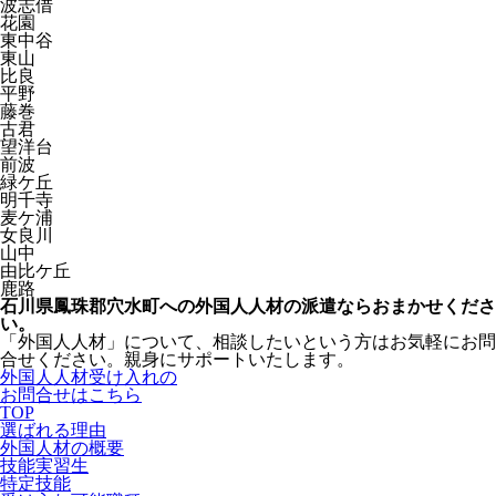
波志借
花園
東中谷
東山
比良
平野
藤巻
古君
望洋台
前波
緑ケ丘
明千寺
麦ケ浦
女良川
山中
由比ケ丘
鹿路
石川県鳳珠郡穴水町への外国人人材の派遣ならおまかせくださ
い。
「外国人人材」について、相談したいという方はお気軽にお問
合せください。親身にサポートいたします。
外国人人材受け入れの
お問合せはこちら
TOP
選ばれる理由
外国人材の概要
技能実習生
特定技能