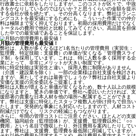
行政書士に依頼をしたりしますが、このコストが区々で、中抜
きをかなりしているのではないか？と思うくらいの金額を提示
する会社が後を絶たず、。その分高くなります。弊社はランニ
ングコストを最安値にするためにも、こういった作業での仲介
料は極限まで安く抑えております。
初期の採用費用だけでなく
トータルの費用で他社と比較してみてください。
高品質を担保
した中での最安値であることを保証します。
月額の管理費用も最安値！
弊社は、
人数が多くなるほど1名当たりの管理費用（実習生：
監理費、特定技能：支援費）の単価が安くなる「管理費スライ
ド制」を採用
しています。これは、特に人数を多く採用する企
業にとって、非常にメリットが大きい制度です。
特に特定技能は実習生と違い、採用人数に制限がありません
（介護・建設業を除く）。一部の企業様は自社支援を検討され
ますが、果たしてそれは最善でしょうか？弊社は自社支援より
安価な支援の完全委託をご提案します。
弊社は人数が増えると単価が安くなるため、数十人以上の規模
になりますと、驚きの単価です。弊社へ委託いただければ、支
援部署の貴重な日本人材を他の場所へ配属することができま
す。弊社は支援に特化したスタッフ複数人が掛け持ちで担当い
たします。突発的な事象にも対応いたしますので、人材コスト
削減だけでなく、リスクの軽減にもつながります。
さらに、年間の管理コストにご注意ください。ほとんどの支援
機関、協同組合（監理団体）が、支援費、監理費以外に「○○
費用」という名目で徴収したり、外注費用を案内したりしてい
ます。弊社は、支援費、監理費を最低限に削減していますが、
それ以外の費用を請求することや、外注費用を案内することは