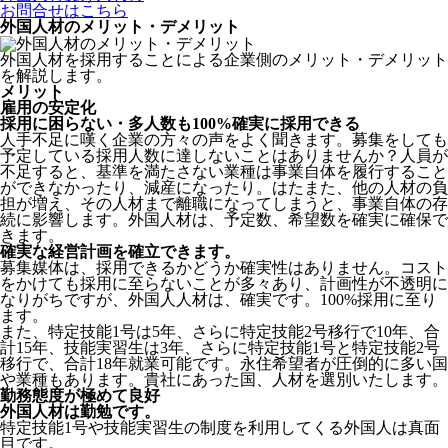
お問合せはこちら
外国人材のメリット・デメリット
外国人材を採用することによる企業側のメリット・デメリット
を解説します。
メリット
雇用の安定化
採用に困らない・多人数も100%確実に採用できる
人手不足に嘆く企業の方々の声をよく聞きます。募集をしても
予定している採用人数に達しないことはありませんか？人員が
不足すると、基準を満たさない業種は事業自体を履行すること
ができなかったり、減産になったり。はたまた、他の人材の負
担が増え、その人材まで離職になってしまうと、事業自体の存
続に影響します。
外国人材は、予定数、希望数を確実に確保で
きます。
確実な経営計画を確立できます。
募集媒体は、採用できるかどうか確実性はありません。コスト
をかけても採用に至らないことが多々あり、計画性が不透明に
なりがちですが、外国人人材は、確実です。100%採用に至り
ます。
また、特定技能1号は5年、さらに特定技能2号移行で10年、合
計15年、技能実習生は3年、さらに特定技能1号と特定技能2号
移行で、合計18年就業可能です。永住希望者が圧倒的に多い国
や業種もあります。貴社にあった国、人材を選別いたします。
勤務態度が極めて良好
外国人材は勤勉です。
特定技能1号や技能実習生の制度を利用してくる外国人は真面
目
です。