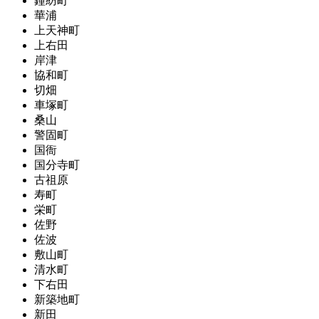
鐘紡町
華浦
上天神町
上右田
岸津
協和町
切畑
車塚町
桑山
警固町
国衙
国分寺町
古祖原
寿町
栄町
佐野
佐波
敷山町
清水町
下右田
新築地町
新田