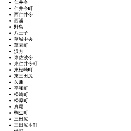
仁井令
仁井令町
西仁井令
西浦
野島
八王子
華城中央
華園町
浜方
東佐波令
東仁井令町
東松崎町
東三田尻
久兼
平和町
松崎町
松原町
真尾
鞠生町
三田尻
三田尻本町