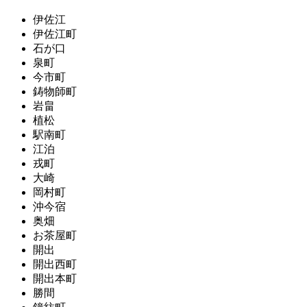
伊佐江
伊佐江町
石が口
泉町
今市町
鋳物師町
岩畠
植松
駅南町
江泊
戎町
大崎
岡村町
沖今宿
奥畑
お茶屋町
開出
開出西町
開出本町
勝間