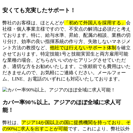
安くても充実したサポート！
弊社のお客様は、ほとんどが
「初めて外国人を採用する」
会
社様・個人事業主様ですので、不安点の解消は必須だと考え
ております。特に、給与水準、昇給、配属の相談、業務の切
り分け、効率の良い指揮系統の作り方、失敗しないマネジメ
ント方法の教授など、
他社では行えないサポート体制
を確立
させております。特定技能1号と技能実習生と両方雇用可能
な業種の場合、どちらがいいのかヒアリングさせていただ
き、適切な方をお勧めいたします。ご依頼前でも費用はいた
だきませんので、お気軽にご連絡ください。メールフォー
ム、LINE、お電話のいずれにも対応いたしております。
カバー率90%以上。アジアのほぼ全域に求人可
能！
弊社は、
アジア14か国以上の国に提携機関を持っており、そ
の90%に求人を出すことが可能
です。これにより、弊社以外