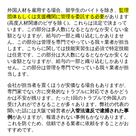
外国人材を雇用する場合、留学生のバイトを除き、
監理
団体もしくは支援機関に管理を委託する必要
があります
(高度人材関連のビザを除く)。これらは法定で決まって
います。この部分は多人数になるとなかなか安くない金
額となりますが、給与の一部と織り込むしかありませ
ん。この部分は管理を専門でやっている我々業者が担当
します。こちらに関しては技能実習生は必須で特定技能
は任意です。この部分は大人数になるとなかなか安くな
い金額となりますが、給与の一部と織り込むしかありま
せん。この部分は管理を専門でやっている我々業者が担
当します。
会社が担当者を置くほうが安価なる場合もありますが、
専門家でない方に突発的なトラブルに対応できるかどう
かは不安が残ります。たった1回のトラブルで外国人の
受け入れができなることが多々あります。弊社の代表の
聞いた話には大阪で経営者が
入管法違反で逮捕された事
例
がありますが、報道されない事例もかなりあります。
これを防ぐため、信頼できる業者に依頼をすることがお
すすめです。