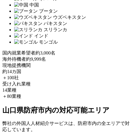
中国
ブータン
ウズベキスタン
パキスタン
スリランカ
インド
モンゴル
国内就業希望者
約3,000名
海外待機者
約9,999名
現地提携機関
約14カ国
＋100社
受け入れ業種
14業種
＋80業種
山口県防府市内の対応可能エリア
弊社の外国人人材紹介サービスは、防府市内の全エリアで対
応しています。