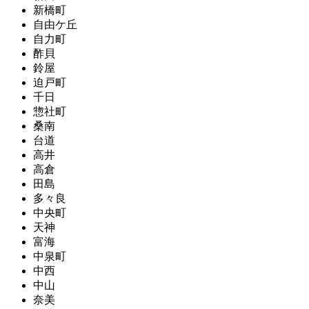
新橋町
自由ケ丘
自力町
酢貝
鈴屋
迫戸町
千日
惣社町
桑南
台道
高井
高倉
田島
多々良
中央町
天神
富海
中泉町
中西
中山
奈美