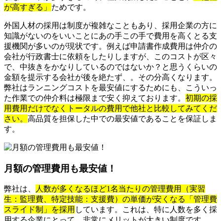
が高すぎる」
ためです。
外国人材の採用は制度が複雑なこともあり、採用企業の方に
知識がないのをいいことにあの手この手で費用を高くとる支
援機関が多いのが現状です。例えば申請書作成費用は仲介の
会社が行政書士に依頼をしたりしますが、このコストが区々
で、中抜きをかなりしているのではないか？と思うくらいの
金額を提示する会社が後を絶たず、。その分高くなります。
弊社はランニングコストを最安値にするためにも、こういっ
た作業での仲介料は極限まで安く抑えております。
初期の採
用費用だけでなくトータルの費用で他社と比較してみてくだ
さい。
高品質を担保した中での最安値であることを保証しま
す。
月額の管理費用も最安値！
弊社は、
人数が多くなるほど1名当たりの管理費用（実習
生：監理費、特定技能：支援費）の単価が安くなる「管理費
スライド制」を採用
しています。これは、特に人数を多く採
用する企業にとって、非常にメリットが大きい制度です。