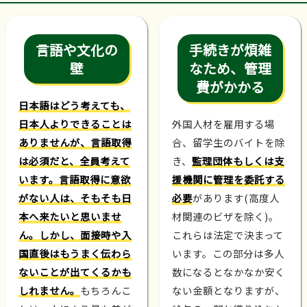
言語や文化の
手続きが煩雑
壁
なため、管理
費がかかる
日本語はどう考えても、
日本人よりできることは
外国人材を雇用する場
ありませんが、言語取得
合、留学生のバイトを除
は必須だと、全員考えて
き、
監理団体もしくは支
います。言語取得に意欲
援機関に管理を委託する
がない人は、そもそも日
必要
があります(高度人
本へ来たいと思いませ
材関連のビザを除く)。
ん。しかし、面接時や入
これらは法定で決まって
国直後はもうまく伝わら
います。この部分は多人
ないことが出てくるかも
数になるとなかなか安く
しれません。
もちろんこ
ない金額となりますが、