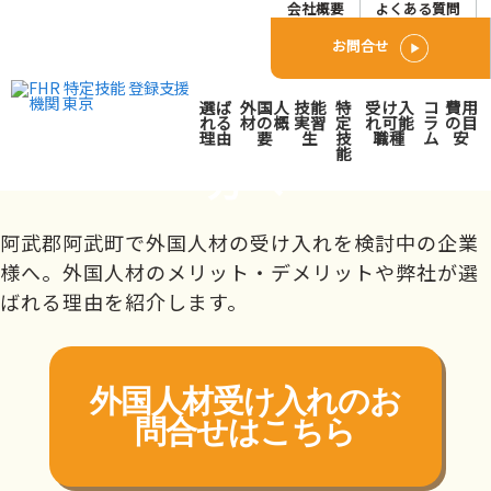
会社概要
よくある質問
お問合せ
阿武郡阿武町で外国人人材
選ば
外国人
技能
特
受け入
コ
費用
派遣･紹介会社をお探しの
れる
材の概
実習
定
れ可能
ラ
の目
理由
要
生
技
職種
ム
安
能
方へ
トップページ
対応エリア
中国
山口県
阿武郡阿武町
阿武郡阿武町で外国人材の受け入れを検討中の企業
様へ。外国人材のメリット・デメリットや弊社が選
ばれる理由を紹介します。
外国人材受け入れの
お
問合せはこちら