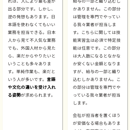
れは、人により最も差が
給与の一部と織り込むし
出る部分です。しかし、
かありません。この部分
逆の発想もあります。日
は管理を専門でやってい
本語を使わなくてもいい
る我々業者が担当しま
業務を担当できる。日本
す。こちらに関しては技
人から見て不人気な業務
能実習生は必須で特定技
でも、外国人材から見た
能は任意です。この部分
ら、楽だからやりたいと
は大人数になるとなかな
いうことも多々ありま
か安くない金額となりま
す。単純作業も、楽だと
すが、給与の一部と織り
いう人が多いです。
言語
込むしかありません。こ
や文化の違いを受け入れ
の部分は管理を専門でや
る姿勢
が求められます。
っている我々業者が担当
します。
会社が担当者を置くほう
が安価なる場合もありま