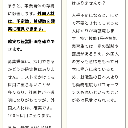
はありませんか？
まうと、事業自体の存続
に影響します。
外国人材
人手不足になると、ほか
は、予定数、希望数を確
で不要とされてしまった
実に確保できます。
人ばかりが再就職しま
す。特定技能1号や技能
確実な経営計画を確立で
実習生では一定の試験や
きます。
面接があるうえ、外国人
募集媒体は、採用できる
の方々も意欲をもって日
かどうか確実性はありま
本に働きに来ているた
せん。コストをかけても
め、就職難の日本人より
採用に至らないことが
も勤務態度もパフォーマ
多々あり、計画性が不透
ンスも高いといったこと
明になりがちですが、外
が多々見受けられます。
国人人材は、確実です。
100%採用に至ります。
また、特定技能1号は5