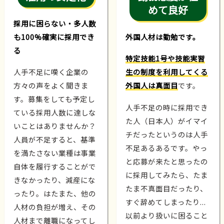
めて良好
採用に困らない・多人数
も100%確実に採用でき
外国人材は勤勉です。
る
特定技能1号や技能実習
人手不足に嘆く企業の
生の制度を利用してくる
方々の声をよく聞きま
外国人は真面目
です。
す。募集をしても予定し
人手不足の時に採用でき
ている採用人数に達しな
た人（日本人）がイマイ
いことはありませんか？
チだったというのは人手
人員が不足すると、基準
不足あるあるです。やっ
を満たさない業種は事業
と応募が来たと思ったの
自体を履行することがで
に採用してみたら、たま
きなかったり、減産にな
たま不真面目だったり、
ったり。はたまた、他の
すぐ辞めてしまったり...
人材の負担が増え、その
以前より扱いに困ること
人材まで離職になってし