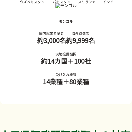
ウズベキスタン
パキスタン
スリランカ
インド
モンゴル
国内就業希望者
海外待機者
約3,000名
約9,999名
現地提携機関
約14カ国
＋100社
受け入れ業種
14業種
＋80業種