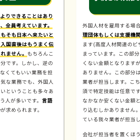
人よりできることはあり
、全員考えています。
外国人材を雇用する場
そもそも日本へ来たいと
理団体もしくは支援機
や入国直後はもうまく伝
ます(高度人材関連のビ
しれません。
もちろんこ
まっています。この部
部分です。しかし、逆の
くない金額となります
わなくてもいい業務を担
ありません。この部分
人気な業務でも、外国人
業者が担当します。こ
たいということも多々あ
須で特定技能は任意で
う人が多いです。
言語
なかなか安くない金額
勢
が求められます。
り込むしかありません
ている我々業者が担当
会社が担当者を置くほ