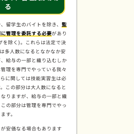
る
合、留学生のバイトを除き、
監
関に管理を委託する必要
があり
ザを除く)。これらは法定で決
分は多人数になるとなかなか安
が、給与の一部と織り込むしか
は管理を専門でやっている我々
ちらに関しては技能実習生は必
す。この部分は大人数になると
となりますが、給与の一部と織
。この部分は管理を専門でやっ
します。
うが安価なる場合もあります