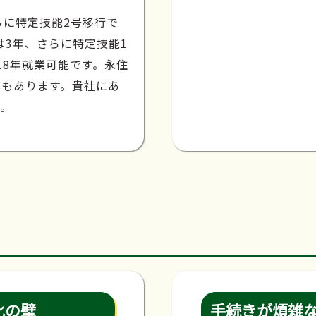
らに特定技能2号移行で
は3年、さらに特定技能1
18年就業可能です。永住
種もあります。貴社にあ
す。
化の壁
手続きが煩雑