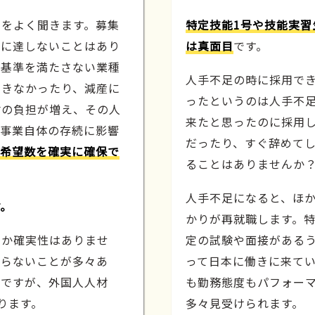
声をよく聞きます。募集
特定技能1号や技能実習
数に達しないことはあり
は真面目
です。
、基準を満たさない業種
人手不足の時に採用で
できなかったり、減産に
ったというのは人手不
材の負担が増え、その人
来たと思ったのに採用
、事業自体の存続に影響
だったり、すぐ辞めてし
希望数を確実に確保で
ることはありませんか
人手不足になると、ほ
す。
かりが再就職します。特
うか確実性はありませ
定の試験や面接がある
至らないことが多々あ
って日本に働きに来て
ちですが、外国人人材
も勤務態度もパフォー
ります。
多々見受けられます。