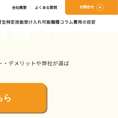
お問合せ
会社概要
よくある質問
習生
特定技能
受け入れ可能職種
コラム
費用の目安
社をお探しの方へ
ト・デメリットや弊社が選ば
ちら