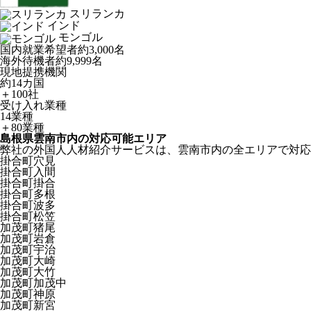
スリランカ
インド
モンゴル
国内就業希望者
約3,000名
海外待機者
約9,999名
現地提携機関
約14カ国
＋100社
受け入れ業種
14業種
＋80業種
島根県雲南市内の対応可能エリア
弊社の外国人人材紹介サービスは、雲南市内の全エリアで対応
掛合町穴見
掛合町入間
掛合町掛合
掛合町多根
掛合町波多
掛合町松笠
加茂町猪尾
加茂町岩倉
加茂町宇治
加茂町大崎
加茂町大竹
加茂町加茂中
加茂町神原
加茂町新宮