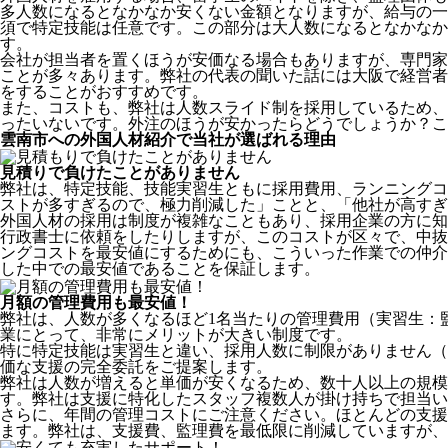
多人数になるとなかなか安くない金額となりますが、給与の一
須で特定技能は任意です。この部分は大人数になるとなかなか
す。
会社が担当者を置くほうが安価なる場合もありますが、専門家
ことが多々あります。弊社の代表の聞いた話には大阪で経営者
をすることがおすすめです。
また、コストも、弊社は人数スライド制を採用しているため、
ったいないです。外注のほうが安かったらどうでしょうか？こ
雲南市への外国人材紹介で当社が選ばれる理由
見積りで負けたことがありません
弊社は、特定技能、技能実習生ともに採用費用、ランニングコ
ストが多すぎるので、極力削減した」ことと、
「他社が高すぎ
外国人材の採用は制度が複雑なこともあり、採用企業の方に知
行政書士に依頼をしたりしますが、このコストが区々で、中抜
ングコストを最安値にするためにも、こういった作業での仲介
した中での最安値であることを保証します。
月額の管理費用も最安値！
弊社は、
人数が多くなるほど1名当たりの管理費用（実習生：
業にとって、非常にメリットが大きい制度です。
特に特定技能は実習生と違い、採用人数に制限がありません（
価な支援の完全委託をご提案します。
弊社は人数が増えると単価が安くなるため、数十人以上の規
す。弊社は支援に特化したスタッフ複数人が掛け持ちで担当い
さらに、年間の管理コストにご注意ください。ほとんどの支援
ます。弊社は、支援費、監理費を最低限に削減していますが、