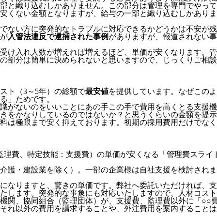
部と織り込むしかありません。この部分は管理を専門でやって
安くない金額となりますが、給与の一部と織り込むしかありま
でない方に突発的なトラブルに対応できるかどうかは不安が残
が
入管法違反で逮捕された事例
がありますが、報道されない事
受け入れ人数が増えれば増えるほど、単価が安くなります。管
の部分は簡単に決められないと思いますので、じっくりご相談
スト（3～5年）の総額で
最安値
を提供しています。なぜこのよ
る」
ためです。
識がないのをいいことにあの手この手で費用を高くとる支援機
きをかなりしているのではないか？と思うくらいの金額を提示
料は極限まで安く抑えております。
初期の採用費用だけでなく
監理費、特定技能：支援費）の単価が安くなる「管理費スライ
介護・建設業を除く）。一部の企業様は自社支援を検討されま
模になりますと、驚きの単価です。弊社へ委託いただければ、
たします。突発的な事象にも対応いたしますので、人材コスト
機関、協同組合（監理団体）が、支援費、監理費以外に「○○
それ以外の費用を請求することや、外注費用を案内することは