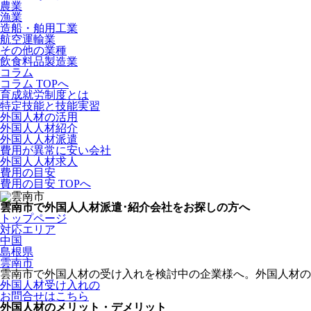
農業
漁業
造船・舶用工業
航空運輸業
その他の業種
飲食料品製造業
コラム
コラム TOPへ
育成就労制度とは
特定技能と技能実習
外国人材の活用
外国人人材紹介
外国人人材派遣
費用が異常に安い会社
外国人人材求人
費用の目安
費用の目安 TOPへ
雲南市で外国人人材派遣･紹介会社をお探しの方へ
トップページ
対応エリア
中国
島根県
雲南市
雲南市で外国人材の受け入れを検討中の企業様へ。外国人材
外国人材受け入れの
お問合せはこちら
外国人材のメリット・デメリット