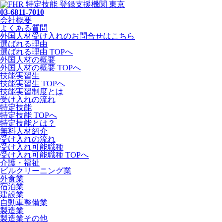
03-6811-7010
会社概要
よくある質問
外国人材受け入れの
お問合せ
はこちら
選ばれる理由
選ばれる理由 TOPへ
外国人材の概要
外国人材の概要 TOPへ
技能実習生
技能実習生 TOPへ
技能実習制度とは
受け入れの流れ
特定技能
特定技能 TOPへ
特定技能とは？
無料人材紹介
受け入れの流れ
受け入れ可能職種
受け入れ可能職種 TOPへ
介護・福祉
ビルクリーニング業
外食業
宿泊業
建設業
自動車整備業
製造業
製造業その他