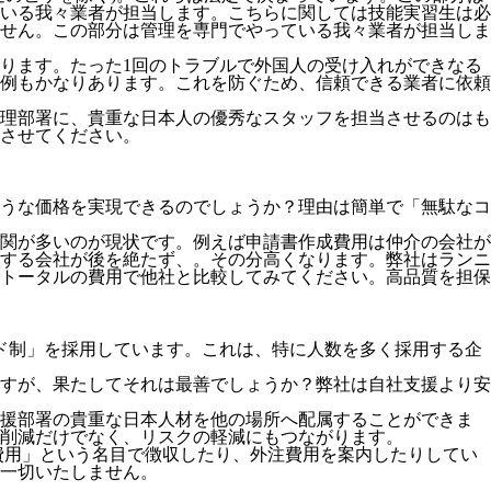
いる我々業者が担当します。こちらに関しては技能実習生は必
せん。この部分は管理を専門でやっている我々業者が担当しま
ります。たった1回のトラブルで外国人の受け入れができなる
例もかなりあります。これを防ぐため、信頼できる業者に依頼
理部署に、貴重な日本人の優秀なスタッフを担当させるのはも
させてください。
うな価格を実現できるのでしょうか？理由は簡単で「無駄なコ
関が多いのが現状です。例えば申請書作成費用は仲介の会社が
する会社が後を絶たず、。その分高くなります。弊社はランニ
トータルの費用で他社と比較してみてください。
高品質を担保
ド制」を採用
しています。これは、特に人数を多く採用する企
すが、果たしてそれは最善でしょうか？弊社は自社支援より安
支援部署の貴重な日本人材を他の場所へ配属することができま
削減だけでなく、リスクの軽減にもつながります。
費用」という名目で徴収したり、外注費用を案内したりしてい
一切いたしません。