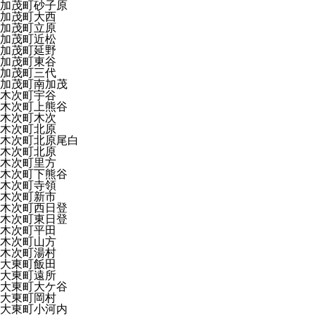
加茂町砂子原
加茂町大西
加茂町立原
加茂町近松
加茂町延野
加茂町東谷
加茂町三代
加茂町南加茂
木次町宇谷
木次町上熊谷
木次町木次
木次町北原
木次町北原尾白
木次町北原
木次町里方
木次町下熊谷
木次町寺領
木次町新市
木次町西日登
木次町東日登
木次町平田
木次町山方
木次町湯村
大東町飯田
大東町遠所
大東町大ケ谷
大東町岡村
大東町小河内