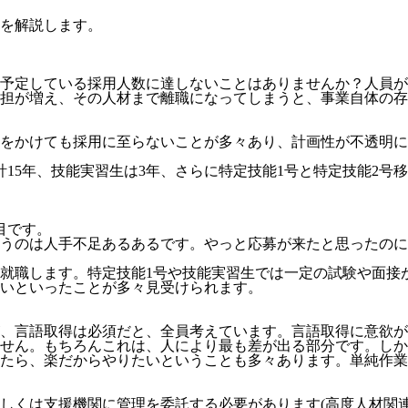
を解説します。
予定している採用人数に達しないことはありませんか？人員が
担が増え、その人材まで離職になってしまうと、事業自体の存
をかけても採用に至らないことが多々あり、計画性が不透明にな
計15年、技能実習生は3年、さらに特定技能1号と特定技能2号
目
です。
うのは人手不足あるあるです。やっと応募が来たと思ったのに
就職します。特定技能1号や技能実習生では一定の試験や面接
いといったことが多々見受けられます。
、言語取得は必須だと、全員考えています。言語取得に意欲が
せん。
もちろんこれは、人により最も差が出る部分です。しか
たら、楽だからやりたいということも多々あります。単純作業
しくは支援機関に管理を委託する必要
があります(高度人材関