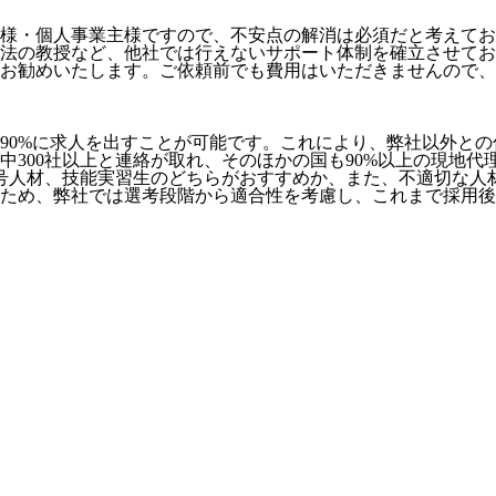
様・個人事業主様ですので、不安点の解消は必須だと考えてお
法の教授など、
他社では行えないサポート体制
を確立させてお
お勧めいたします。ご依頼前でも費用はいただきませんので、お
90%に求人を出すことが可能
です。これにより、弊社以外との
社中300社以上と連絡が取れ、そのほかの国も90%以上の現地
号人材、技能実習生のどちらがおすすめか、また、不適切な人
ため、弊社では選考段階から適合性を考慮し、これまで採用後