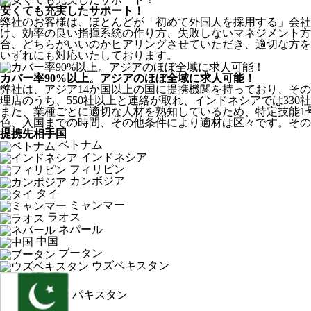
安くても充実したサポート！
弊社のお客様は、ほとんどが
「初めて外国人を採用する」
会社
け、効率の良い指揮系統の作り方、失敗しないマネジメント方
合、どちらがいいのかヒアリングさせていただき、適切な方を
いずれにも対応いたしております。
カバー率90%以上。アジアのほぼ全域に求人可能！
弊社は、
アジア14か国以上の国に提携機関を持っており、その
理店のうち、550社以上と連絡が取れ、インドネシアでは330
また、業種ごとに適切な人材を熟知しているため、特定技能1
色、入国までの時間、その他条件により適材は区々です。その
提携先相手国
ベトナム
インドネシア
フィリピン
カンボジア
タイ
ミャンマー
ラオス
ネパール
中国
ブータン
ウズベキスタン
パキスタン