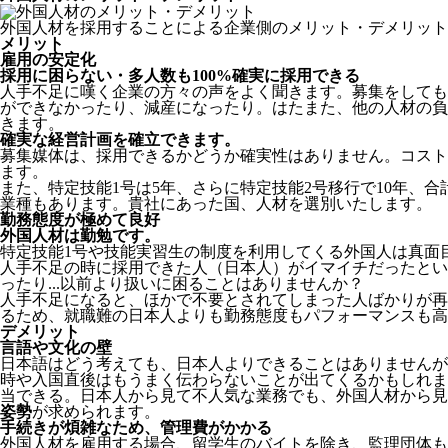
外国人材を採用することによる企業側のメリット・デメリット
メリット
雇用の安定化
採用に困らない・多人数も100%確実に採用できる
人手不足に嘆く企業の方々の声をよく聞きます。募集をしても
ができなかったり、減産になったり。はたまた、他の人材の負
きます。
確実な経営計画を確立できます。
募集媒体は、採用できるかどうか確実性はありません。コスト
ます。
また、特定技能1号は5年、さらに特定技能2号移行で10年、合
業種もあります。貴社にあった国、人材を選別いたします。
勤務態度が極めて良好
外国人材は勤勉です。
特定技能1号や技能実習生の制度を利用してくる外国人は真面
人手不足の時に採用できた人（日本人）がイマイチだったとい
ったり...以前より扱いに困ることはありませんか？
人手不足になると、ほかで不要とされてしまった人ばかりが再
るため、就職難の日本人よりも勤務態度もパフォーマンスも高
デメリット
言語や文化の壁
日本語はどう考えても、日本人よりできることはありませんが
時や入国直後はもうまく伝わらないことが出てくるかもしれま
当できる。日本人から見て不人気な業務でも、外国人材から見
姿勢
が求められます。
手続きが煩雑なため、管理費がかかる
外国人材を雇用する場合、留学生のバイトを除き、
監理団体も