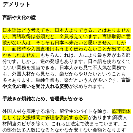
デメリット
言語や文化の壁
日本語はどう考えても、日本人よりできることはありません
が、言語取得は必須だと、全員考えています。言語取得に意
欲がない人は、そもそも日本へ来たいと思いません。しか
し、面接時や入国直後はもうまく伝わらないことが出てくる
かもしれません。
もちろんこれは、人により最も差が出る部
分です。しかし、逆の発想もあります。日本語を使わなくて
もいい業務を担当できる。日本人から見て不人気な業務で
も、外国人材から見たら、楽だからやりたいということも
多々あります。単純作業も、楽だという人が多いです。
言語
や文化の違いを受け入れる姿勢
が求められます。
手続きが煩雑なため、管理費がかかる
外国人材を雇用する場合、留学生のバイトを除き、
監理団体
もしくは支援機関に管理を委託する必要
があります(高度人
材関連のビザを除く)。これらは法定で決まっています。こ
の部分は多人数になるとなかなか安くない金額となります