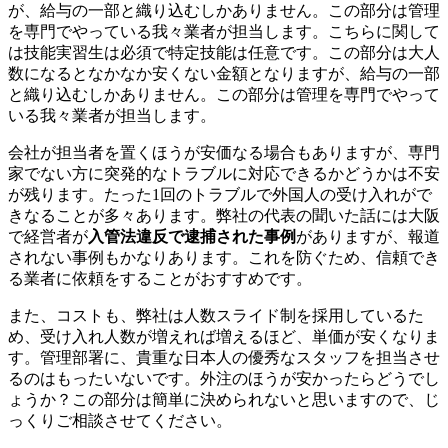
が、給与の一部と織り込むしかありません。この部分は管理
を専門でやっている我々業者が担当します。こちらに関して
は技能実習生は必須で特定技能は任意です。この部分は大人
数になるとなかなか安くない金額となりますが、給与の一部
と織り込むしかありません。この部分は管理を専門でやって
いる我々業者が担当します。
会社が担当者を置くほうが安価なる場合もありますが、専門
家でない方に突発的なトラブルに対応できるかどうかは不安
が残ります。たった1回のトラブルで外国人の受け入れがで
きなることが多々あります。弊社の代表の聞いた話には大阪
で経営者が
入管法違反で逮捕された事例
がありますが、報道
されない事例もかなりあります。これを防ぐため、信頼でき
る業者に依頼をすることがおすすめです。
また、コストも、弊社は人数スライド制を採用しているた
め、受け入れ人数が増えれば増えるほど、単価が安くなりま
す。管理部署に、貴重な日本人の優秀なスタッフを担当させ
るのはもったいないです。外注のほうが安かったらどうでし
ょうか？この部分は簡単に決められないと思いますので、じ
っくりご相談させてください。