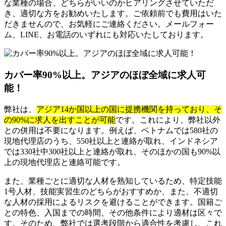
な業種の場合、どちらがいいのかヒアリングさせていただ
き、適切な方をお勧めいたします。ご依頼前でも費用はいた
だきませんので、お気軽にご連絡ください。メールフォー
ム、LINE、お電話のいずれにも対応いたしております。
カバー率90%以上。アジアのほぼ全域に求人可
能！
弊社は、
アジア14か国以上の国に提携機関を持っており、そ
の90%に求人を出すことが可能
です。これにより、弊社以外
との併用は不要になります。例えば、ベトナムでは580社の
現地代理店のうち、550社以上と連絡が取れ、インドネシア
では330社中300社以上と連絡が取れ、そのほかの国も90%以
上の現地代理店と連絡可能です。
また、業種ごとに適切な人材を熟知しているため、特定技能
1号人材、技能実習生のどちらがおすすめか、また、不適切
な人材の採用によるリスクを避けることができます。国籍ご
との特色、入国までの時間、その他条件により適材は区々で
す。そのため、弊社では選考段階から適合性を考慮し、これ