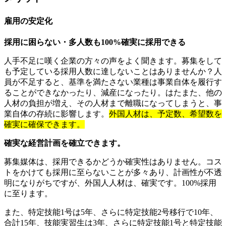
雇用の安定化
採用に困らない・多人数も100%確実に採用できる
人手不足に嘆く企業の方々の声をよく聞きます。募集をして
も予定している採用人数に達しないことはありませんか？人
員が不足すると、基準を満たさない業種は事業自体を履行す
ることができなかったり、減産になったり。はたまた、他の
人材の負担が増え、その人材まで離職になってしまうと、事
業自体の存続に影響します。
外国人材は、予定数、希望数を
確実に確保できます。
確実な経営計画を確立できます。
募集媒体は、採用できるかどうか確実性はありません。コス
トをかけても採用に至らないことが多々あり、計画性が不透
明になりがちですが、外国人人材は、確実です。100%採用
に至ります。
また、特定技能1号は5年、さらに特定技能2号移行で10年、
合計15年、技能実習生は3年、さらに特定技能1号と特定技能