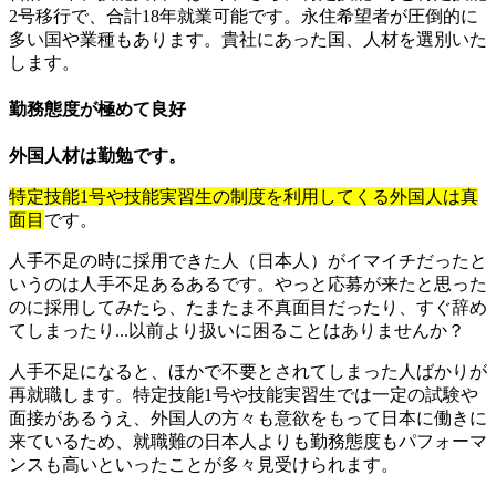
2号移行で、合計18年就業可能です。永住希望者が圧倒的に
多い国や業種もあります。貴社にあった国、人材を選別いた
します。
勤務態度が極めて良好
外国人材は勤勉です。
特定技能1号や技能実習生の制度を利用してくる外国人は真
面目
です。
人手不足の時に採用できた人（日本人）がイマイチだったと
いうのは人手不足あるあるです。やっと応募が来たと思った
のに採用してみたら、たまたま不真面目だったり、すぐ辞め
てしまったり...以前より扱いに困ることはありませんか？
人手不足になると、ほかで不要とされてしまった人ばかりが
再就職します。特定技能1号や技能実習生では一定の試験や
面接があるうえ、外国人の方々も意欲をもって日本に働きに
来ているため、就職難の日本人よりも勤務態度もパフォーマ
ンスも高いといったことが多々見受けられます。