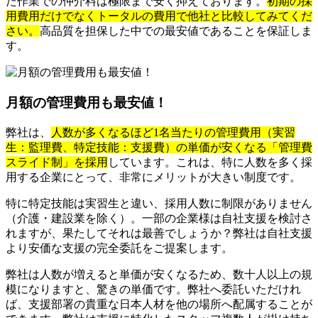
た作業での仲介料は極限まで安く抑えております。
初期の採
用費用だけでなくトータルの費用で他社と比較してみてくだ
さい。
高品質を担保した中での最安値であることを保証しま
す。
月額の管理費用も最安値！
弊社は、
人数が多くなるほど1名当たりの管理費用（実習
生：監理費、特定技能：支援費）の単価が安くなる「管理費
スライド制」を採用
しています。これは、特に人数を多く採
用する企業にとって、非常にメリットが大きい制度です。
特に特定技能は実習生と違い、採用人数に制限がありません
（介護・建設業を除く）。一部の企業様は自社支援を検討さ
れますが、果たしてそれは最善でしょうか？弊社は自社支援
より安価な支援の完全委託をご提案します。
弊社は人数が増えると単価が安くなるため、数十人以上の規
模になりますと、驚きの単価です。弊社へ委託いただけれ
ば、支援部署の貴重な日本人材を他の場所へ配属することが