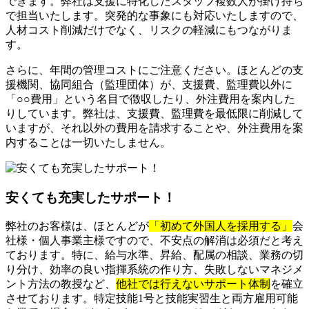
できます。弊社は支援に特化したスタッフ複数人が掛け持ち
で担当いたします。突発的な事象にも対応いたしますので、
人材コスト削減だけでなく、リスクの軽減にもつながりま
す。
さらに、年間の管理コストにご注意ください。ほとんどの支
援機関、協同組合（監理団体）が、支援費、監理費以外に
「○○費用」という名目で徴収したり、外注費用を案内した
りしています。弊社は、支援費、監理費を最低限に削減して
いますが、それ以外の費用を請求することや、外注費用を案
内することは一切いたしません。
安くても充実したサポート！
弊社のお客様は、ほとんどが
「初めて外国人を採用する」
会
社様・個人事業主様ですので、不安点の解消は必須だと考え
ております。特に、給与水準、昇給、配属の相談、業務の切
り分け、効率の良い指揮系統の作り方、失敗しないマネジメ
ント方法の教授など、
他社では行えないサポート体制
を確立
させております。特定技能1号と技能実習生と両方雇用可能