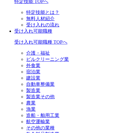
特定技能 TOPへ
特定技能とは？
無料人材紹介
受け入れの流れ
受け入れ可能職種
受け入れ可能職種 TOPへ
介護・福祉
ビルクリーニング業
外食業
宿泊業
建設業
自動車整備業
製造業
製造業その他
農業
漁業
造船・舶用工業
航空運輸業
その他の業種