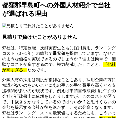
都窪郡早島町への外国人材紹介で当社
が選ばれる理由
見積りで負けたことがありません
弊社は、特定技能、技能実習生ともに採用費用、ランニング
コスト（3～5年）の総額で
最安値
を提供しています。なぜこ
のような価格を実現できるのでしょうか？理由は簡単で「無
駄なコストが多すぎるので、極力削減した」ことと、
「他社
が高すぎる」
ためです。
外国人材の採用は制度が複雑なこともあり、採用企業の方に
知識がないのをいいことにあの手この手で費用を高くとる支
援機関が多いのが現状です。例えば申請書作成費用は仲介の
会社が行政書士に依頼をしたりしますが、このコストが区々
で、中抜きをかなりしているのではないか？と思うくらいの
金額を提示する会社が後を絶たず、。その分高くなります。
弊社はランニングコストを最安値にするためにも、こういっ