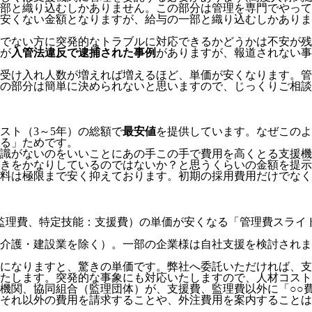
部と織り込むしかありません。この部分は管理を専門でやって
安くない金額となりますが、給与の一部と織り込むしかありま
でない方に突発的なトラブルに対応できるかどうかは不安が残
が
入管法違反で逮捕された事例
がありますが、報道されない事
受け入れ人数が増えれば増えるほど、単価が安くなります。管
の部分は簡単に決められないと思いますので、じっくりご相談
スト（3～5年）の総額で
最安値
を提供しています。なぜこのよ
る」
ためです。
識がないのをいいことにあの手この手で費用を高くとる支援機
きをかなりしているのではないか？と思うくらいの金額を提示
料は極限まで安く抑えております。
初期の採用費用だけでなく
監理費、特定技能：支援費）の単価が安くなる「管理費スライ
介護・建設業を除く）。一部の企業様は自社支援を検討されま
模になりますと、驚きの単価です。弊社へ委託いただければ、
たします。突発的な事象にも対応いたしますので、人材コスト
機関、協同組合（監理団体）が、支援費、監理費以外に「○○
それ以外の費用を請求することや、外注費用を案内することは