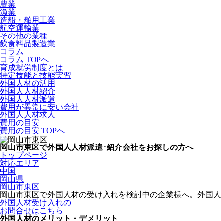
農業
漁業
造船・舶用工業
航空運輸業
その他の業種
飲食料品製造業
コラム
コラム TOPへ
育成就労制度とは
特定技能と技能実習
外国人材の活用
外国人人材紹介
外国人人材派遣
費用が異常に安い会社
外国人人材求人
費用の目安
費用の目安 TOPへ
岡山市東区で外国人人材派遣･紹介会社をお探しの方へ
トップページ
対応エリア
中国
岡山県
岡山市東区
岡山市東区で外国人材の受け入れを検討中の企業様へ。外国人
外国人材受け入れの
お問合せはこちら
外国人材のメリット・デメリット