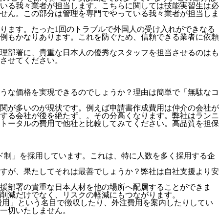
いる我々業者が担当します。こちらに関しては技能実習生は必
せん。この部分は管理を専門でやっている我々業者が担当しま
ります。たった1回のトラブルで外国人の受け入れができなる
例もかなりあります。これを防ぐため、信頼できる業者に依頼
理部署に、貴重な日本人の優秀なスタッフを担当させるのはも
させてください。
うな価格を実現できるのでしょうか？理由は簡単で「無駄なコ
関が多いのが現状です。例えば申請書作成費用は仲介の会社が
する会社が後を絶たず、。その分高くなります。弊社はランニ
トータルの費用で他社と比較してみてください。
高品質を担保
ド制」を採用
しています。これは、特に人数を多く採用する企
すが、果たしてそれは最善でしょうか？弊社は自社支援より安
支援部署の貴重な日本人材を他の場所へ配属することができま
削減だけでなく、リスクの軽減にもつながります。
費用」という名目で徴収したり、外注費用を案内したりしてい
一切いたしません。