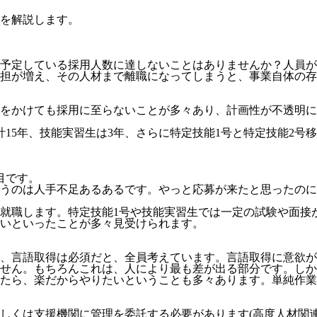
を解説します。
予定している採用人数に達しないことはありませんか？人員が
担が増え、その人材まで離職になってしまうと、事業自体の存
をかけても採用に至らないことが多々あり、計画性が不透明にな
計15年、技能実習生は3年、さらに特定技能1号と特定技能2号
目
です。
うのは人手不足あるあるです。やっと応募が来たと思ったのに
就職します。特定技能1号や技能実習生では一定の試験や面接
いといったことが多々見受けられます。
、言語取得は必須だと、全員考えています。言語取得に意欲が
せん。
もちろんこれは、人により最も差が出る部分です。しか
たら、楽だからやりたいということも多々あります。単純作業
しくは支援機関に管理を委託する必要
があります(高度人材関