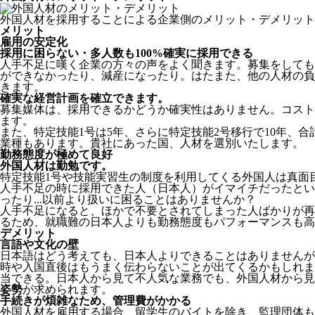
外国人材を採用することによる企業側のメリット・デメリット
メリット
雇用の安定化
採用に困らない・多人数も100%確実に採用できる
人手不足に嘆く企業の方々の声をよく聞きます。募集をしても
ができなかったり、減産になったり。はたまた、他の人材の負
きます。
確実な経営計画を確立できます。
募集媒体は、採用できるかどうか確実性はありません。コスト
ます。
また、特定技能1号は5年、さらに特定技能2号移行で10年、合
業種もあります。貴社にあった国、人材を選別いたします。
勤務態度が極めて良好
外国人材は勤勉です。
特定技能1号や技能実習生の制度を利用してくる外国人は真面
人手不足の時に採用できた人（日本人）がイマイチだったとい
ったり...以前より扱いに困ることはありませんか？
人手不足になると、ほかで不要とされてしまった人ばかりが再
るため、就職難の日本人よりも勤務態度もパフォーマンスも高
デメリット
言語や文化の壁
日本語はどう考えても、日本人よりできることはありませんが
時や入国直後はもうまく伝わらないことが出てくるかもしれま
当できる。日本人から見て不人気な業務でも、外国人材から見
姿勢
が求められます。
手続きが煩雑なため、管理費がかかる
外国人材を雇用する場合、留学生のバイトを除き、
監理団体も