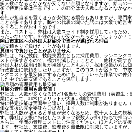
多人数になるとなかなか安くない金額となりますが、給与の一
須で特定技能は任意です。この部分は大人数になるとなかなか
す。
会社が担当者を置くほうが安価なる場合もありますが、専門家
ことが多々あります。弊社の代表の聞いた話には大阪で経営者
をすることがおすすめです。
また、コストも、弊社は人数スライド制を採用しているため、
ったいないです。外注のほうが安かったらどうでしょうか？こ
岡山市東区への外国人材紹介で当社が選ばれる理由
見積りで負けたことがありません
弊社は、特定技能、技能実習生ともに採用費用、ランニングコ
ストが多すぎるので、極力削減した」ことと、
「他社が高すぎ
外国人材の採用は制度が複雑なこともあり、採用企業の方に知
行政書士に依頼をしたりしますが、このコストが区々で、中抜
ングコストを最安値にするためにも、こういった作業での仲介
した中での最安値であることを保証します。
月額の管理費用も最安値！
弊社は、
人数が多くなるほど1名当たりの管理費用（実習生：
業にとって、非常にメリットが大きい制度です。
特に特定技能は実習生と違い、採用人数に制限がありません（
価な支援の完全委託をご提案します。
弊社は人数が増えると単価が安くなるため、数十人以上の規
す。弊社は支援に特化したスタッフ複数人が掛け持ちで担当い
さらに、年間の管理コストにご注意ください。ほとんどの支援
ます。弊社は、支援費、監理費を最低限に削減していますが、