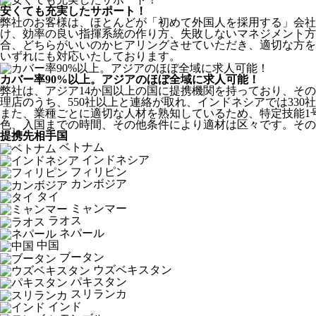
安くても充実したサポート！
弊社のお客様は、ほとんどが
「初めて外国人を採用する」
会社
け、効率の良い指揮系統の作り方、失敗しないマネジメント方
合、どちらがいいのかヒアリングさせていただき、適切な方を
いずれにも対応いたしております。
カバー率90%以上。アジアのほぼ全域に求人可能！
弊社は、
アジア14か国以上の国に提携機関を持っており、その
理店のうち、550社以上と連絡が取れ、インドネシアでは330
また、業種ごとに適切な人材を熟知しているため、特定技能1
色、入国までの時間、その他条件により適材は区々です。その
提携先相手国
ベトナム
インドネシア
フィリピン
カンボジア
タイ
ミャンマー
ラオス
ネパール
中国
ブータン
ウズベキスタン
パキスタン
スリランカ
インド