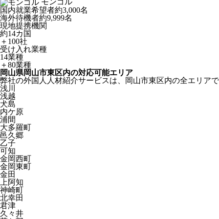
モンゴル
国内就業希望者
約3,000名
海外待機者
約9,999名
現地提携機関
約14カ国
＋100社
受け入れ業種
14業種
＋80業種
岡山県岡山市東区内の対応可能エリア
弊社の外国人人材紹介サービスは、岡山市東区内の全エリアで
浅川
浅越
犬島
内ケ原
浦間
大多羅町
邑久郷
乙子
可知
金岡西町
金岡東町
金田
上阿知
神崎町
北幸田
君津
久々井