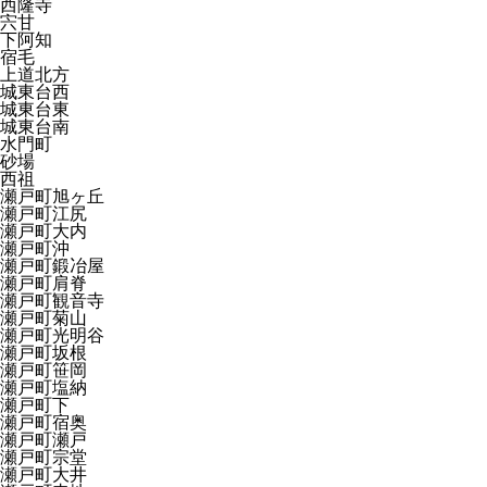
西隆寺
宍甘
下阿知
宿毛
上道北方
城東台西
城東台東
城東台南
水門町
砂場
西祖
瀬戸町旭ヶ丘
瀬戸町江尻
瀬戸町大内
瀬戸町沖
瀬戸町鍛冶屋
瀬戸町肩脊
瀬戸町観音寺
瀬戸町菊山
瀬戸町光明谷
瀬戸町坂根
瀬戸町笹岡
瀬戸町塩納
瀬戸町下
瀬戸町宿奥
瀬戸町瀬戸
瀬戸町宗堂
瀬戸町大井