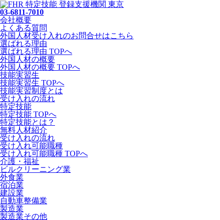
03-6811-7010
会社概要
よくある質問
外国人材受け入れの
お問合せ
はこちら
選ばれる理由
選ばれる理由 TOPへ
外国人材の概要
外国人材の概要 TOPへ
技能実習生
技能実習生 TOPへ
技能実習制度とは
受け入れの流れ
特定技能
特定技能 TOPへ
特定技能とは？
無料人材紹介
受け入れの流れ
受け入れ可能職種
受け入れ可能職種 TOPへ
介護・福祉
ビルクリーニング業
外食業
宿泊業
建設業
自動車整備業
製造業
製造業その他