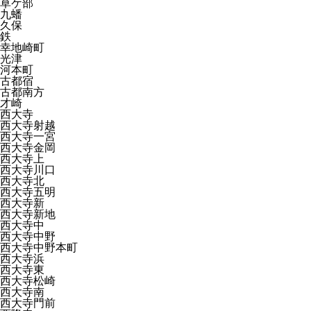
草ケ部
九蟠
久保
鉄
幸地崎町
光津
河本町
古都宿
古都南方
才崎
西大寺
西大寺射越
西大寺一宮
西大寺金岡
西大寺上
西大寺川口
西大寺北
西大寺五明
西大寺新
西大寺新地
西大寺中
西大寺中野
西大寺中野本町
西大寺浜
西大寺東
西大寺松崎
西大寺南
西大寺門前