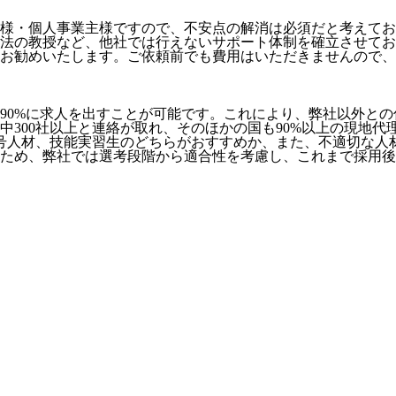
様・個人事業主様ですので、不安点の解消は必須だと考えてお
法の教授など、
他社では行えないサポート体制
を確立させてお
お勧めいたします。ご依頼前でも費用はいただきませんので、お
90%に求人を出すことが可能
です。これにより、弊社以外との
社中300社以上と連絡が取れ、そのほかの国も90%以上の現地
号人材、技能実習生のどちらがおすすめか、また、不適切な人
ため、弊社では選考段階から適合性を考慮し、これまで採用後