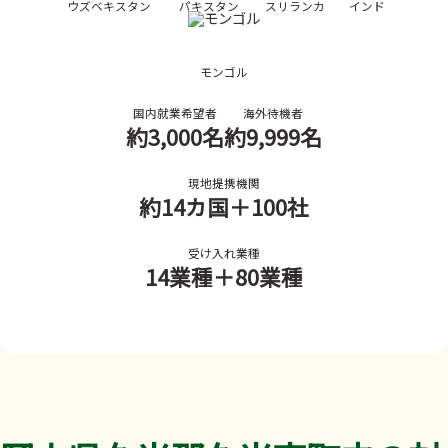
ウズベキスタン
パキスタン
スリランカ
インド
モンゴル
国内就業希望者
海外待機者
約3,000名
約9,999名
現地提携機関
約14カ国
＋100社
受け入れ業種
14業種
＋80業種