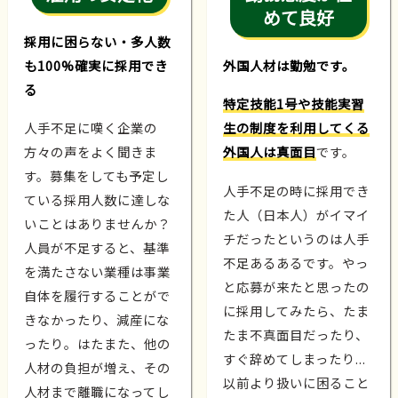
めて良好
採用に困らない・多人数
も100%確実に採用でき
外国人材は勤勉です。
る
特定技能1号や技能実習
人手不足に嘆く企業の
生の制度を利用してくる
方々の声をよく聞きま
外国人は真面目
です。
す。募集をしても予定し
人手不足の時に採用でき
ている採用人数に達しな
た人（日本人）がイマイ
いことはありませんか？
チだったというのは人手
人員が不足すると、基準
不足あるあるです。やっ
を満たさない業種は事業
と応募が来たと思ったの
自体を履行することがで
に採用してみたら、たま
きなかったり、減産にな
たま不真面目だったり、
ったり。はたまた、他の
すぐ辞めてしまったり...
人材の負担が増え、その
以前より扱いに困ること
人材まで離職になってし