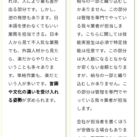
れは、人により最も差が
給与の一部と織り込むし
出る部分です。しかし、
かありません。この部分
逆の発想もあります。日
は管理を専門でやってい
本語を使わなくてもいい
る我々業者が担当しま
業務を担当できる。日本
す。こちらに関しては技
人から見て不人気な業務
能実習生は必須で特定技
でも、外国人材から見た
能は任意です。この部分
ら、楽だからやりたいと
は大人数になるとなかな
いうことも多々ありま
か安くない金額となりま
す。単純作業も、楽だと
すが、給与の一部と織り
いう人が多いです。
言語
込むしかありません。こ
や文化の違いを受け入れ
の部分は管理を専門でや
る姿勢
が求められます。
っている我々業者が担当
します。
会社が担当者を置くほう
が安価なる場合もありま