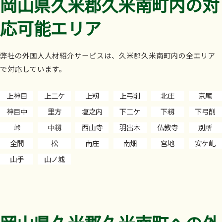
岡山県久米郡久米南町内の対
応可能エリア
弊社の外国人人材紹介サービスは、久米郡久米南町内の全エリア
で対応しています。
上神目
上二ケ
上籾
上弓削
北庄
京尾
神目中
里方
塩之内
下二ケ
下籾
下弓削
峠
中籾
西山寺
羽出木
仏教寺
別所
全間
松
南庄
南畑
宮地
安ケ乢
山手
山ノ城