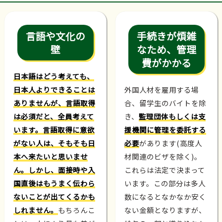
言語や文化の
手続きが煩雑
壁
なため、管理
費がかかる
日本語はどう考えても、
日本人よりできることは
外国人材を雇用する場
ありませんが、言語取得
合、留学生のバイトを除
は必須だと、全員考えて
き、
監理団体もしくは支
います。言語取得に意欲
援機関に管理を委託する
がない人は、そもそも日
必要
があります(高度人
本へ来たいと思いませ
材関連のビザを除く)。
ん。しかし、面接時や入
これらは法定で決まって
国直後はもうまく伝わら
います。この部分は多人
ないことが出てくるかも
数になるとなかなか安く
しれません。
もちろんこ
ない金額となりますが、