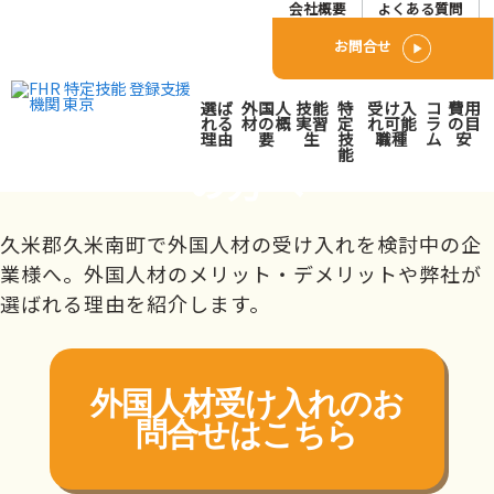
会社概要
よくある質問
お問合せ
久米郡久米南町で外国人人
選ば
外国人
技能
特
受け入
コ
費用
材派遣･紹介会社をお探し
れる
材の概
実習
定
れ可能
ラ
の目
理由
要
生
技
職種
ム
安
能
の方へ
トップページ
対応エリア
中国
岡山県
久米郡久米南町
久米郡久米南町で外国人材の受け入れを検討中の企
業様へ。外国人材のメリット・デメリットや弊社が
選ばれる理由を紹介します。
外国人材受け入れの
お
問合せはこちら