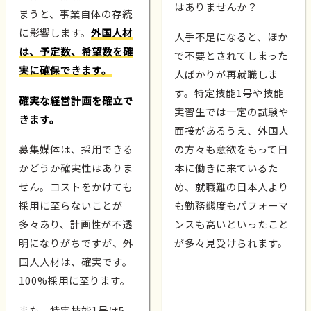
はありませんか？
まうと、事業自体の存続
に影響します。
外国人材
人手不足になると、ほか
は、予定数、希望数を確
で不要とされてしまった
実に確保できます。
人ばかりが再就職しま
す。特定技能1号や技能
確実な経営計画を確立で
実習生では一定の試験や
きます。
面接があるうえ、外国人
募集媒体は、採用できる
の方々も意欲をもって日
かどうか確実性はありま
本に働きに来ているた
せん。コストをかけても
め、就職難の日本人より
採用に至らないことが
も勤務態度もパフォーマ
多々あり、計画性が不透
ンスも高いといったこと
明になりがちですが、外
が多々見受けられます。
国人人材は、確実です。
100%採用に至ります。
また、特定技能1号は5