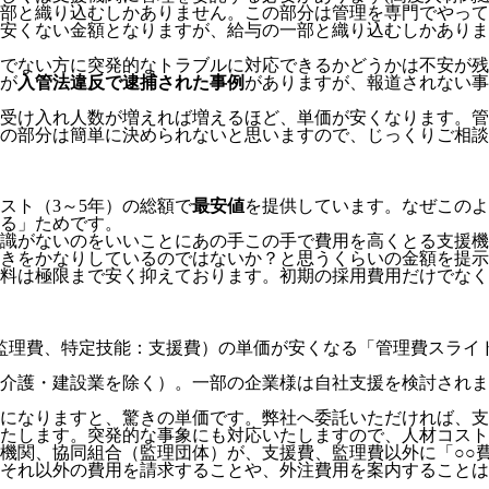
部と織り込むしかありません。この部分は管理を専門でやって
安くない金額となりますが、給与の一部と織り込むしかありま
でない方に突発的なトラブルに対応できるかどうかは不安が残
が
入管法違反で逮捕された事例
がありますが、報道されない事
受け入れ人数が増えれば増えるほど、単価が安くなります。管
の部分は簡単に決められないと思いますので、じっくりご相談
スト（3～5年）の総額で
最安値
を提供しています。なぜこのよ
る」
ためです。
識がないのをいいことにあの手この手で費用を高くとる支援機
きをかなりしているのではないか？と思うくらいの金額を提示
料は極限まで安く抑えております。
初期の採用費用だけでなく
監理費、特定技能：支援費）の単価が安くなる「管理費スライ
介護・建設業を除く）。一部の企業様は自社支援を検討されま
模になりますと、驚きの単価です。弊社へ委託いただければ、
たします。突発的な事象にも対応いたしますので、人材コスト
機関、協同組合（監理団体）が、支援費、監理費以外に「○○
それ以外の費用を請求することや、外注費用を案内することは