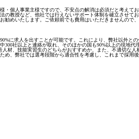
様・個人事業主様ですので、不安点の解消は必須だと考えてお
法の教授など、
他社では行えないサポート体制
を確立させてお
お勧めいたします。ご依頼前でも費用はいただきませんので、お
90%に求人を出すことが可能
です。これにより、弊社以外との
社中300社以上と連絡が取れ、そのほかの国も90%以上の現地
号人材、技能実習生のどちらがおすすめか、また、不適切な人
ため、弊社では選考段階から適合性を考慮し、これまで採用後