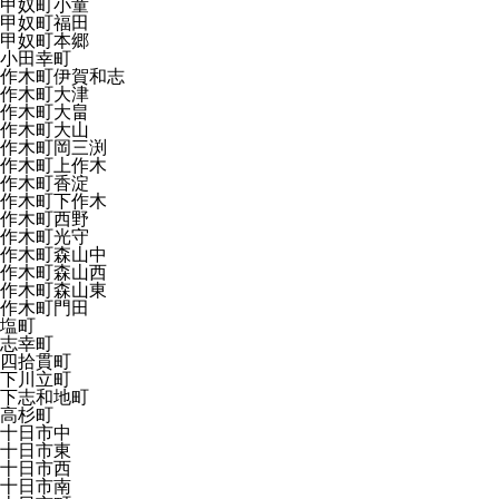
甲奴町小童
甲奴町福田
甲奴町本郷
小田幸町
作木町伊賀和志
作木町大津
作木町大畠
作木町大山
作木町岡三渕
作木町上作木
作木町香淀
作木町下作木
作木町西野
作木町光守
作木町森山中
作木町森山西
作木町森山東
作木町門田
塩町
志幸町
四拾貫町
下川立町
下志和地町
高杉町
十日市中
十日市東
十日市西
十日市南