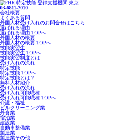
03-6811-7010
会社概要
よくある質問
外国人材受け入れの
お問合せ
はこちら
選ばれる理由
選ばれる理由 TOPへ
外国人材の概要
外国人材の概要 TOPへ
技能実習生
技能実習生 TOPへ
技能実習制度とは
受け入れの流れ
特定技能
特定技能 TOPへ
特定技能とは？
無料人材紹介
受け入れの流れ
受け入れ可能職種
受け入れ可能職種 TOPへ
介護・福祉
ビルクリーニング業
外食業
宿泊業
建設業
自動車整備業
製造業
製造業その他