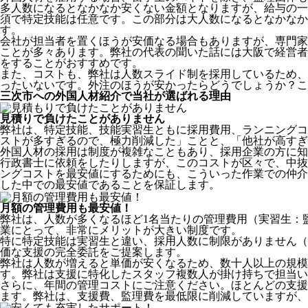
多人数になるとなかなか安くない金額となりますが、給与の一
須で特定技能は任意です。この部分は大人数になるとなかなか
す。
会社が担当者を置くほうが安価なる場合もありますが、専門家
ことが多々あります。弊社の代表の聞いた話には大阪で経営者
をすることがおすすめです。
また、コストも、弊社は人数スライド制を採用しているため、
ったいないです。外注のほうが安かったらどうでしょうか？こ
三次市への外国人材紹介で当社が選ばれる理由
見積りで負けたことがありません
弊社は、特定技能、技能実習生ともに採用費用、ランニングコ
ストが多すぎるので、極力削減した」ことと、
「他社が高すぎ
外国人材の採用は制度が複雑なこともあり、採用企業の方に知
行政書士に依頼をしたりしますが、このコストが区々で、中抜
ングコストを最安値にするためにも、こういった作業での仲介
した中での最安値であることを保証します。
月額の管理費用も最安値！
弊社は、
人数が多くなるほど1名当たりの管理費用（実習生：
業にとって、非常にメリットが大きい制度です。
特に特定技能は実習生と違い、採用人数に制限がありません（
価な支援の完全委託をご提案します。
弊社は人数が増えると単価が安くなるため、数十人以上の規
す。弊社は支援に特化したスタッフ複数人が掛け持ちで担当い
さらに、年間の管理コストにご注意ください。ほとんどの支援
ます。弊社は、支援費、監理費を最低限に削減していますが、