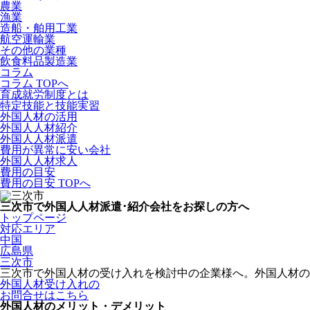
農業
漁業
造船・舶用工業
航空運輸業
その他の業種
飲食料品製造業
コラム
コラム TOPへ
育成就労制度とは
特定技能と技能実習
外国人材の活用
外国人人材紹介
外国人人材派遣
費用が異常に安い会社
外国人人材求人
費用の目安
費用の目安 TOPへ
三次市で外国人人材派遣･紹介会社をお探しの方へ
トップページ
対応エリア
中国
広島県
三次市
三次市で外国人材の受け入れを検討中の企業様へ。外国人材
外国人材受け入れの
お問合せはこちら
外国人材のメリット・デメリット