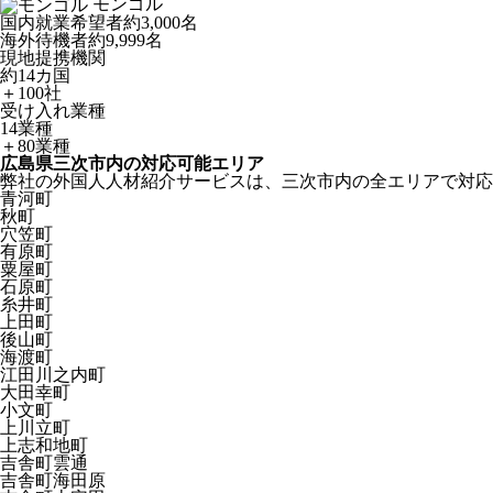
モンゴル
国内就業希望者
約3,000名
海外待機者
約9,999名
現地提携機関
約14カ国
＋100社
受け入れ業種
14業種
＋80業種
広島県三次市内の対応可能エリア
弊社の外国人人材紹介サービスは、三次市内の全エリアで対応
青河町
秋町
穴笠町
有原町
粟屋町
石原町
糸井町
上田町
後山町
海渡町
江田川之内町
大田幸町
小文町
上川立町
上志和地町
吉舎町雲通
吉舎町海田原