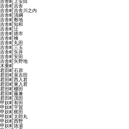
吉舎町上安田
吉舎町吉舎
吉舎町吉舎川之内
吉舎町清綱
吉舎町敷地
吉舎町知和
吉舎町辻
吉舎町徳市
吉舎町檜
吉舎町丸田
吉舎町三玉
吉舎町矢井
吉舎町安田
吉舎町矢野地
木乗町
君田町石原
君田町泉吉田
君田町西入君
君田町東入君
君田町櫃田
君田町藤兼
君田町茂田
甲奴町有田
甲奴町宇賀
甲奴町梶田
甲奴町太郎丸
甲奴町西野
甲奴町抜湯