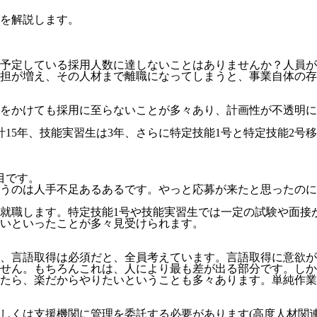
を解説します。
予定している採用人数に達しないことはありませんか？人員が
担が増え、その人材まで離職になってしまうと、事業自体の存
をかけても採用に至らないことが多々あり、計画性が不透明にな
計15年、技能実習生は3年、さらに特定技能1号と特定技能2号
目
です。
うのは人手不足あるあるです。やっと応募が来たと思ったのに
就職します。特定技能1号や技能実習生では一定の試験や面接
いといったことが多々見受けられます。
、言語取得は必須だと、全員考えています。言語取得に意欲が
せん。
もちろんこれは、人により最も差が出る部分です。しか
たら、楽だからやりたいということも多々あります。単純作業
しくは支援機関に管理を委託する必要
があります(高度人材関