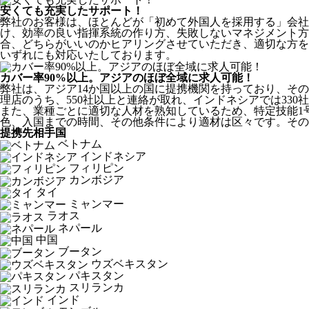
安くても充実したサポート！
弊社のお客様は、ほとんどが
「初めて外国人を採用する」
会社
け、効率の良い指揮系統の作り方、失敗しないマネジメント方
合、どちらがいいのかヒアリングさせていただき、適切な方を
いずれにも対応いたしております。
カバー率90%以上。アジアのほぼ全域に求人可能！
弊社は、
アジア14か国以上の国に提携機関を持っており、その
理店のうち、550社以上と連絡が取れ、インドネシアでは330
また、業種ごとに適切な人材を熟知しているため、特定技能1
色、入国までの時間、その他条件により適材は区々です。その
提携先相手国
ベトナム
インドネシア
フィリピン
カンボジア
タイ
ミャンマー
ラオス
ネパール
中国
ブータン
ウズベキスタン
パキスタン
スリランカ
インド