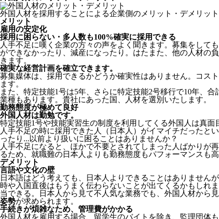
外国人材を採用することによる企業側のメリット・デメリット
メリット
雇用の安定化
採用に困らない・多人数も100%確実に採用できる
人手不足に嘆く企業の方々の声をよく聞きます。募集をしても
ができなかったり、減産になったり。はたまた、他の人材の負
きます。
確実な経営計画を確立できます。
募集媒体は、採用できるかどうか確実性はありません。コスト
ます。
また、特定技能1号は5年、さらに特定技能2号移行で10年、合
業種もあります。貴社にあった国、人材を選別いたします。
勤務態度が極めて良好
外国人材は勤勉です。
特定技能1号や技能実習生の制度を利用してくる外国人は真面
人手不足の時に採用できた人（日本人）がイマイチだったとい
ったり...以前より扱いに困ることはありませんか？
人手不足になると、ほかで不要とされてしまった人ばかりが再
るため、就職難の日本人よりも勤務態度もパフォーマンスも高
デメリット
言語や文化の壁
日本語はどう考えても、日本人よりできることはありませんが
時や入国直後はもうまく伝わらないことが出てくるかもしれま
当できる。日本人から見て不人気な業務でも、外国人材から見
姿勢
が求められます。
手続きが煩雑なため、管理費がかかる
外国人材を雇用する場合、留学生のバイトを除き、
監理団体も