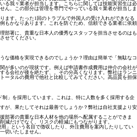
いる我々業者が担当します。こちらに関しては技能実習生は必
せん。この部分は管理を専門でやっている我々業者が担当しま
ります。たった1回のトラブルで外国人の受け入れができなる
例もかなりあります。これを防ぐため、信頼できる業者に依頼
理部署に、貴重な日本人の優秀なスタッフを担当させるのはも
させてください。
うな価格を実現できるのでしょうか？理由は簡単で「無駄なコ
関が多いのが現状です。例えば申請書作成費用は仲介の会社が
する会社が後を絶たず、。その分高くなります。弊社はランニ
トータルの費用で他社と比較してみてください。
高品質を担保
ド制」を採用
しています。これは、特に人数を多く採用する企
すが、果たしてそれは最善でしょうか？弊社は自社支援より安
支援部署の貴重な日本人材を他の場所へ配属することができま
削減だけでなく、リスクの軽減にもつながります。
費用」という名目で徴収したり、外注費用を案内したりしてい
一切いたしません。