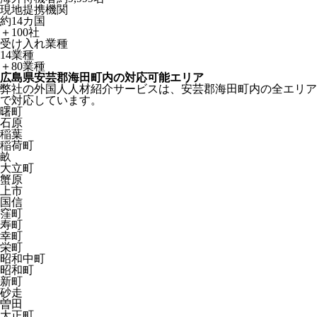
現地提携機関
約14カ国
＋100社
受け入れ業種
14業種
＋80業種
広島県安芸郡海田町内の対応可能エリア
弊社の外国人人材紹介サービスは、安芸郡海田町内の全エリア
で対応しています。
曙町
石原
稲葉
稲荷町
畝
大立町
蟹原
上市
国信
窪町
寿町
幸町
栄町
昭和中町
昭和町
新町
砂走
曽田
大正町