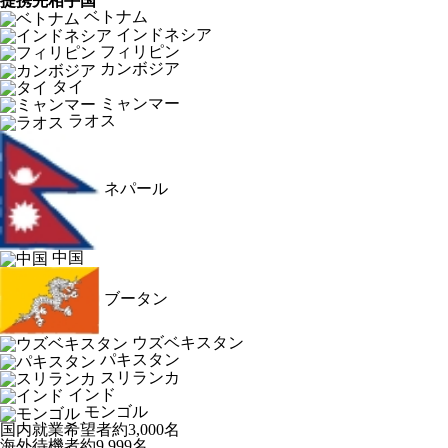
提携先相手国
ベトナム
インドネシア
フィリピン
カンボジア
タイ
ミャンマー
ラオス
ネパール
中国
ブータン
ウズベキスタン
パキスタン
スリランカ
インド
モンゴル
国内就業希望者
約3,000名
海外待機者
約9,999名