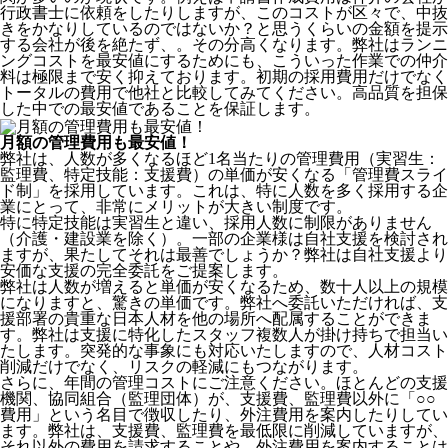
行政書士に依頼をしたりしますが、このコストが区々で、中抜
きをかなりしているのではないか？と思うくらいの金額を提示
する会社が後を絶たず、。その分高くなります。弊社はランニ
ングコストを最安値にするためにも、こういった作業での仲介
料は極限まで安く抑えております。
初期の採用費用だけでなく
トータルの費用で他社と比較してみてください。
高品質を担保
した中での最安値であることを保証します。
月額の管理費用も最安値！
弊社は、
人数が多くなるほど1名当たりの管理費用（実習生：
監理費、特定技能：支援費）の単価が安くなる「管理費スライ
ド制」を採用
しています。これは、特に人数を多く採用する企
業にとって、非常にメリットが大きい制度です。
特に特定技能は実習生と違い、採用人数に制限がありません
（介護・建設業を除く）。一部の企業様は自社支援を検討され
ますが、果たしてそれは最善でしょうか？弊社は自社支援より
安価な支援の完全委託をご提案します。
弊社は人数が増えると単価が安くなるため、数十人以上の規模
になりますと、驚きの単価です。弊社へ委託いただければ、支
援部署の貴重な日本人材を他の場所へ配属することができま
す。弊社は支援に特化したスタッフ複数人が掛け持ちで担当い
たします。突発的な事象にも対応いたしますので、人材コスト
削減だけでなく、リスクの軽減にもつながります。
さらに、年間の管理コストにご注意ください。ほとんどの支援
機関、協同組合（監理団体）が、支援費、監理費以外に「○○
費用」という名目で徴収したり、外注費用を案内したりしてい
ます。弊社は、支援費、監理費を最低限に削減していますが、
それ以外の費用を請求することや、外注費用を案内することは