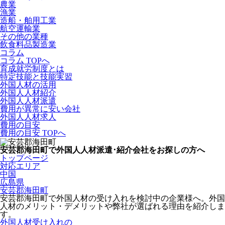
農業
漁業
造船・舶用工業
航空運輸業
その他の業種
飲食料品製造業
コラム
コラム TOPへ
育成就労制度とは
特定技能と技能実習
外国人材の活用
外国人人材紹介
外国人人材派遣
費用が異常に安い会社
外国人人材求人
費用の目安
費用の目安 TOPへ
安芸郡海田町で外国人人材派遣･紹介会社をお探しの方へ
トップページ
対応エリア
中国
広島県
安芸郡海田町
安芸郡海田町で外国人材の受け入れを検討中の企業様へ。外国
人材のメリット・デメリットや弊社が選ばれる理由を紹介しま
す。
外国人材受け入れの