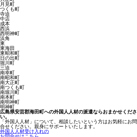
月見町
つくも町
寺迫
中店
成本
西浜
西明神町
浜角
東
東海田
東昭和町
日の出町
堀川町
三迫
南幸町
南昭和町
南大正町
南つくも町
南堀川町
南本町
南明神町
明神町
広島県安芸郡海田町への外国人人材の派遣ならおまかせくださ
い。
「外国人人材」について、相談したいという方はお気軽にお問
合せください。親身にサポートいたします。
外国人人材受け入れの
お問合せはこちら