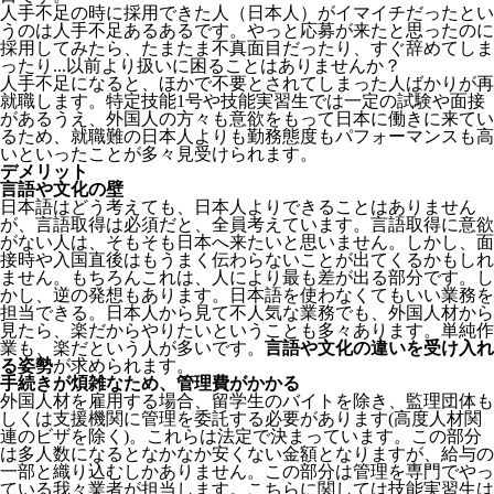
人手不足の時に採用できた人（日本人）がイマイチだったとい
うのは人手不足あるあるです。やっと応募が来たと思ったのに
採用してみたら、たまたま不真面目だったり、すぐ辞めてしま
ったり...以前より扱いに困ることはありませんか？
人手不足になると、ほかで不要とされてしまった人ばかりが再
就職します。特定技能1号や技能実習生では一定の試験や面接
があるうえ、外国人の方々も意欲をもって日本に働きに来てい
るため、就職難の日本人よりも勤務態度もパフォーマンスも高
いといったことが多々見受けられます。
デメリット
言語や文化の壁
日本語はどう考えても、日本人よりできることはありません
が、言語取得は必須だと、全員考えています。言語取得に意欲
がない人は、そもそも日本へ来たいと思いません。しかし、面
接時や入国直後はもうまく伝わらないことが出てくるかもしれ
ません。
もちろんこれは、人により最も差が出る部分です。し
かし、逆の発想もあります。日本語を使わなくてもいい業務を
担当できる。日本人から見て不人気な業務でも、外国人材から
見たら、楽だからやりたいということも多々あります。単純作
業も、楽だという人が多いです。
言語や文化の違いを受け入れ
る姿勢
が求められます。
手続きが煩雑なため、管理費がかかる
外国人材を雇用する場合、留学生のバイトを除き、
監理団体も
しくは支援機関に管理を委託する必要
があります(高度人材関
連のビザを除く)。これらは法定で決まっています。この部分
は多人数になるとなかなか安くない金額となりますが、給与の
一部と織り込むしかありません。この部分は管理を専門でやっ
ている我々業者が担当します。こちらに関しては技能実習生は