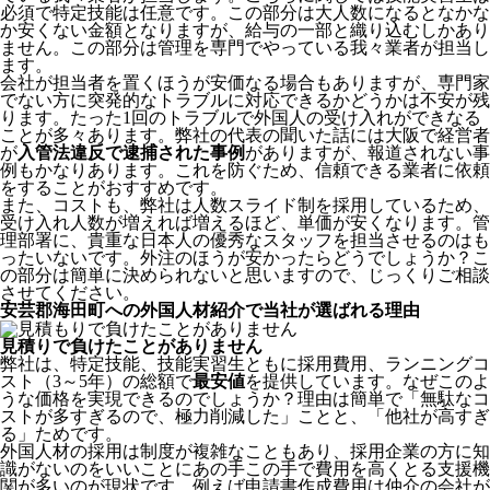
必須で特定技能は任意です。この部分は大人数になるとなかな
か安くない金額となりますが、給与の一部と織り込むしかあり
ません。この部分は管理を専門でやっている我々業者が担当し
ます。
会社が担当者を置くほうが安価なる場合もありますが、専門家
でない方に突発的なトラブルに対応できるかどうかは不安が残
ります。たった1回のトラブルで外国人の受け入れができなる
ことが多々あります。弊社の代表の聞いた話には大阪で経営者
が
入管法違反で逮捕された事例
がありますが、報道されない事
例もかなりあります。これを防ぐため、信頼できる業者に依頼
をすることがおすすめです。
また、コストも、弊社は人数スライド制を採用しているため、
受け入れ人数が増えれば増えるほど、単価が安くなります。管
理部署に、貴重な日本人の優秀なスタッフを担当させるのはも
ったいないです。外注のほうが安かったらどうでしょうか？こ
の部分は簡単に決められないと思いますので、じっくりご相談
させてください。
安芸郡海田町への外国人材紹介で当社が選ばれる理由
見積りで負けたことがありません
弊社は、特定技能、技能実習生ともに採用費用、ランニングコ
スト（3～5年）の総額で
最安値
を提供しています。なぜこのよ
うな価格を実現できるのでしょうか？理由は簡単で「無駄なコ
ストが多すぎるので、極力削減した」ことと、
「他社が高すぎ
る」
ためです。
外国人材の採用は制度が複雑なこともあり、採用企業の方に知
識がないのをいいことにあの手この手で費用を高くとる支援機
関が多いのが現状です。例えば申請書作成費用は仲介の会社が