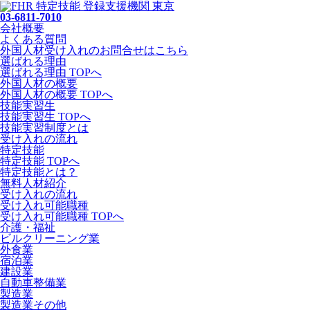
03-6811-7010
会社概要
よくある質問
外国人材受け入れの
お問合せ
はこちら
選ばれる理由
選ばれる理由 TOPへ
外国人材の概要
外国人材の概要 TOPへ
技能実習生
技能実習生 TOPへ
技能実習制度とは
受け入れの流れ
特定技能
特定技能 TOPへ
特定技能とは？
無料人材紹介
受け入れの流れ
受け入れ可能職種
受け入れ可能職種 TOPへ
介護・福祉
ビルクリーニング業
外食業
宿泊業
建設業
自動車整備業
製造業
製造業その他