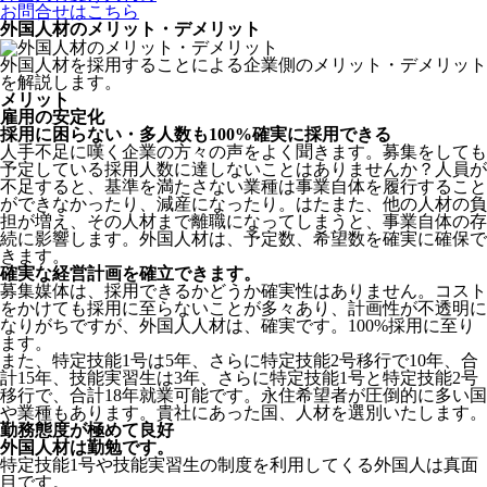
お問合せはこちら
外国人材のメリット・デメリット
外国人材を採用することによる企業側のメリット・デメリット
を解説します。
メリット
雇用の安定化
採用に困らない・多人数も100%確実に採用できる
人手不足に嘆く企業の方々の声をよく聞きます。募集をしても
予定している採用人数に達しないことはありませんか？人員が
不足すると、基準を満たさない業種は事業自体を履行すること
ができなかったり、減産になったり。はたまた、他の人材の負
担が増え、その人材まで離職になってしまうと、事業自体の存
続に影響します。
外国人材は、予定数、希望数を確実に確保で
きます。
確実な経営計画を確立できます。
募集媒体は、採用できるかどうか確実性はありません。コスト
をかけても採用に至らないことが多々あり、計画性が不透明に
なりがちですが、外国人人材は、確実です。100%採用に至り
ます。
また、特定技能1号は5年、さらに特定技能2号移行で10年、合
計15年、技能実習生は3年、さらに特定技能1号と特定技能2号
移行で、合計18年就業可能です。永住希望者が圧倒的に多い国
や業種もあります。貴社にあった国、人材を選別いたします。
勤務態度が極めて良好
外国人材は勤勉です。
特定技能1号や技能実習生の制度を利用してくる外国人は真面
目
です。