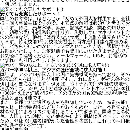
一切いたしません。
安くても充実したサポート！
弊社のお客様は、ほとんどが
「初めて外国人を採用する」
会社
様・個人事業主様ですので、不安点の解消は必須だと考えてお
ります。特に、給与水準、昇給、配属の相談、業務の切り分
け、効率の良い指揮系統の作り方、失敗しないマネジメント方
法の教授など、
他社では行えないサポート体制
を確立させてお
ります。特定技能1号と技能実習生と両方雇用可能な業種の場
合、どちらがいいのかヒアリングさせていただき、適切な方を
お勧めいたします。ご依頼前でも費用はいただきませんので、
お気軽にご連絡ください。メールフォーム、LINE、お電話の
いずれにも対応いたしております。
カバー率90%以上。アジアのほぼ全域に求人可能！
弊社は、
アジア14か国以上の国に提携機関を持っており、その
90%に求人を出すことが可能
です。これにより、弊社以外との
併用は不要になります。例えば、ベトナムでは580社の現地代
理店のうち、550社以上と連絡が取れ、インドネシアでは330社
中300社以上と連絡が取れ、そのほかの国も90%以上の現地代
理店と連絡可能です。
また、業種ごとに適切な人材を熟知しているため、特定技能1
号人材、技能実習生のどちらがおすすめか、また、不適切な人
材の採用によるリスクを避けることができます。国籍ごとの特
色、入国までの時間、その他条件により適材は区々です。その
ため、弊社では選考段階から適合性を考慮し、これまで採用後
の転職件数が0件です。