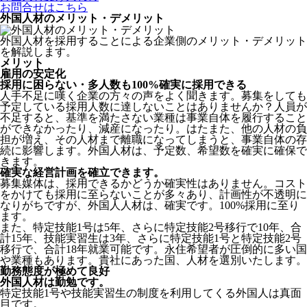
お問合せはこちら
外国人材のメリット・デメリット
外国人材を採用することによる企業側のメリット・デメリット
を解説します。
メリット
雇用の安定化
採用に困らない・多人数も100%確実に採用できる
人手不足に嘆く企業の方々の声をよく聞きます。募集をしても
予定している採用人数に達しないことはありませんか？人員が
不足すると、基準を満たさない業種は事業自体を履行すること
ができなかったり、減産になったり。はたまた、他の人材の負
担が増え、その人材まで離職になってしまうと、事業自体の存
続に影響します。
外国人材は、予定数、希望数を確実に確保で
きます。
確実な経営計画を確立できます。
募集媒体は、採用できるかどうか確実性はありません。コスト
をかけても採用に至らないことが多々あり、計画性が不透明に
なりがちですが、外国人人材は、確実です。100%採用に至り
ます。
また、特定技能1号は5年、さらに特定技能2号移行で10年、合
計15年、技能実習生は3年、さらに特定技能1号と特定技能2号
移行で、合計18年就業可能です。永住希望者が圧倒的に多い国
や業種もあります。貴社にあった国、人材を選別いたします。
勤務態度が極めて良好
外国人材は勤勉です。
特定技能1号や技能実習生の制度を利用してくる外国人は真面
目
です。