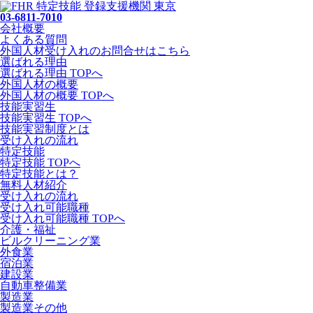
03-6811-7010
会社概要
よくある質問
外国人材受け入れの
お問合せ
はこちら
選ばれる理由
選ばれる理由 TOPへ
外国人材の概要
外国人材の概要 TOPへ
技能実習生
技能実習生 TOPへ
技能実習制度とは
受け入れの流れ
特定技能
特定技能 TOPへ
特定技能とは？
無料人材紹介
受け入れの流れ
受け入れ可能職種
受け入れ可能職種 TOPへ
介護・福祉
ビルクリーニング業
外食業
宿泊業
建設業
自動車整備業
製造業
製造業その他