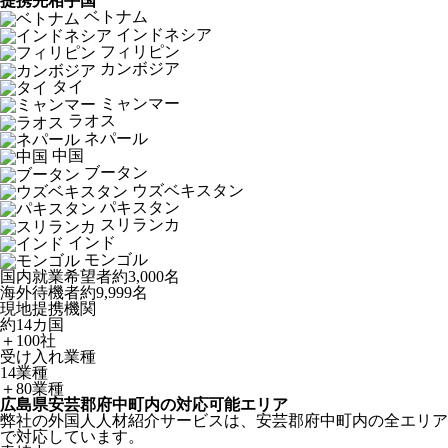
提携先相手国
ベトナム
インドネシア
フィリピン
カンボジア
タイ
ミャンマー
ラオス
ネパール
中国
ブータン
ウズベキスタン
パキスタン
スリランカ
インド
モンゴル
国内就業希望者
約3,000名
海外待機者
約9,999名
現地提携機関
約14カ国
＋100社
受け入れ業種
14業種
＋80業種
広島県安芸郡府中町内の対応可能エリア
弊社の外国人人材紹介サービスは、安芸郡府中町内の全エリア
で対応しています。