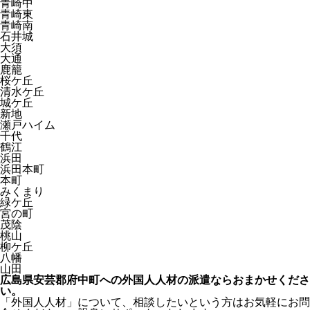
青崎中
青崎東
青崎南
石井城
大須
大通
鹿籠
桜ケ丘
清水ケ丘
城ケ丘
新地
瀬戸ハイム
千代
鶴江
浜田
浜田本町
本町
みくまり
緑ケ丘
宮の町
茂陰
桃山
柳ケ丘
八幡
山田
広島県安芸郡府中町への外国人人材の派遣ならおまかせくださ
い。
「外国人人材」について、相談したいという方はお気軽にお問