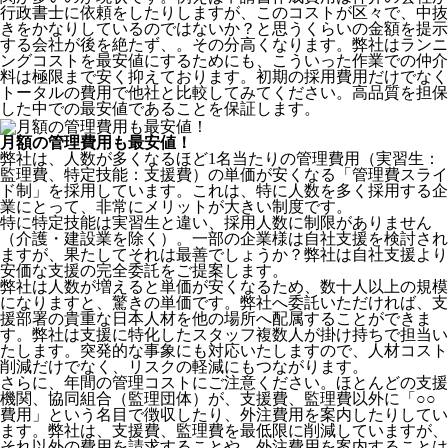
行政書士に依頼をしたりしますが、このコストが区々で、中抜
きをかなりしているのではないか？と思うくらいの金額を提示
する会社が後を絶たず、。その分高くなります。弊社はランニ
ングコストを最安値にするためにも、こういった作業での仲介
料は極限まで安く抑えております。
初期の採用費用だけでなく
トータルの費用で他社と比較してみてください。
高品質を担保
した中での最安値であることを保証します。
月額の管理費用も最安値！
弊社は、
人数が多くなるほど1名当たりの管理費用（実習生：
監理費、特定技能：支援費）の単価が安くなる「管理費スライ
ド制」を採用
しています。これは、特に人数を多く採用する企
業にとって、非常にメリットが大きい制度です。
特に特定技能は実習生と違い、採用人数に制限がありません
（介護・建設業を除く）。一部の企業様は自社支援を検討され
ますが、果たしてそれは最善でしょうか？弊社は自社支援より
安価な支援の完全委託をご提案します。
弊社は人数が増えると単価が安くなるため、数十人以上の規模
になりますと、驚きの単価です。弊社へ委託いただければ、支
援部署の貴重な日本人材を他の場所へ配属することができま
す。弊社は支援に特化したスタッフ複数人が掛け持ちで担当い
たします。突発的な事象にも対応いたしますので、人材コスト
削減だけでなく、リスクの軽減にもつながります。
さらに、年間の管理コストにご注意ください。ほとんどの支援
機関、協同組合（監理団体）が、支援費、監理費以外に「○○
費用」という名目で徴収したり、外注費用を案内したりしてい
ます。弊社は、支援費、監理費を最低限に削減していますが、
それ以外の費用を請求することや、外注費用を案内することは