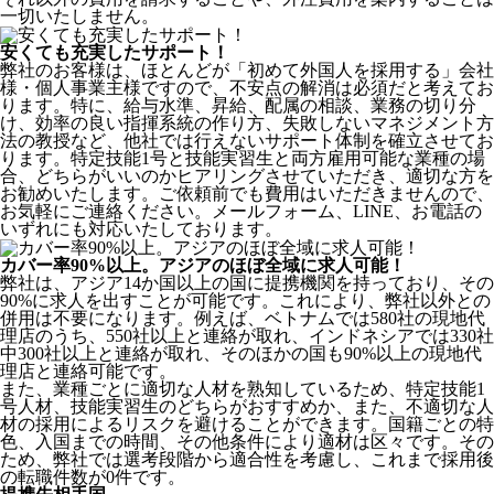
一切いたしません。
安くても充実したサポート！
弊社のお客様は、ほとんどが
「初めて外国人を採用する」
会社
様・個人事業主様ですので、不安点の解消は必須だと考えてお
ります。特に、給与水準、昇給、配属の相談、業務の切り分
け、効率の良い指揮系統の作り方、失敗しないマネジメント方
法の教授など、
他社では行えないサポート体制
を確立させてお
ります。特定技能1号と技能実習生と両方雇用可能な業種の場
合、どちらがいいのかヒアリングさせていただき、適切な方を
お勧めいたします。ご依頼前でも費用はいただきませんので、
お気軽にご連絡ください。メールフォーム、LINE、お電話の
いずれにも対応いたしております。
カバー率90%以上。アジアのほぼ全域に求人可能！
弊社は、
アジア14か国以上の国に提携機関を持っており、その
90%に求人を出すことが可能
です。これにより、弊社以外との
併用は不要になります。例えば、ベトナムでは580社の現地代
理店のうち、550社以上と連絡が取れ、インドネシアでは330社
中300社以上と連絡が取れ、そのほかの国も90%以上の現地代
理店と連絡可能です。
また、業種ごとに適切な人材を熟知しているため、特定技能1
号人材、技能実習生のどちらがおすすめか、また、不適切な人
材の採用によるリスクを避けることができます。国籍ごとの特
色、入国までの時間、その他条件により適材は区々です。その
ため、弊社では選考段階から適合性を考慮し、これまで採用後
の転職件数が0件です。