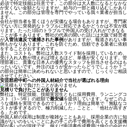
必須で特定技能は任意です。この部分は大人数になるとなかな
か安くない金額となりますが、給与の一部と織り込むしかあり
ません。この部分は管理を専門でやっている我々業者が担当し
ます。
会社が担当者を置くほうが安価なる場合もありますが、専門家
でない方に突発的なトラブルに対応できるかどうかは不安が残
ります。たった1回のトラブルで外国人の受け入れができなる
ことが多々あります。弊社の代表の聞いた話には大阪で経営者
が
入管法違反で逮捕された事例
がありますが、報道されない事
例もかなりあります。これを防ぐため、信頼できる業者に依頼
をすることがおすすめです。
また、コストも、弊社は人数スライド制を採用しているため、
受け入れ人数が増えれば増えるほど、単価が安くなります。管
理部署に、貴重な日本人の優秀なスタッフを担当させるのはも
ったいないです。外注のほうが安かったらどうでしょうか？こ
の部分は簡単に決められないと思いますので、じっくりご相談
させてください。
安芸郡府中町への外国人材紹介で当社が選ばれる理由
見積りで負けたことがありません
弊社は、特定技能、技能実習生ともに採用費用、ランニングコ
スト（3～5年）の総額で
最安値
を提供しています。なぜこのよ
うな価格を実現できるのでしょうか？理由は簡単で「無駄なコ
ストが多すぎるので、極力削減した」ことと、
「他社が高すぎ
る」
ためです。
外国人材の採用は制度が複雑なこともあり、採用企業の方に知
識がないのをいいことにあの手この手で費用を高くとる支援機
関が多いのが現状です。例えば申請書作成費用は仲介の会社が