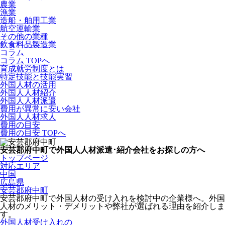
農業
漁業
造船・舶用工業
航空運輸業
その他の業種
飲食料品製造業
コラム
コラム TOPへ
育成就労制度とは
特定技能と技能実習
外国人材の活用
外国人人材紹介
外国人人材派遣
費用が異常に安い会社
外国人人材求人
費用の目安
費用の目安 TOPへ
安芸郡府中町で外国人人材派遣･紹介会社をお探しの方へ
トップページ
対応エリア
中国
広島県
安芸郡府中町
安芸郡府中町で外国人材の受け入れを検討中の企業様へ。外国
人材のメリット・デメリットや弊社が選ばれる理由を紹介しま
す。
外国人材受け入れの