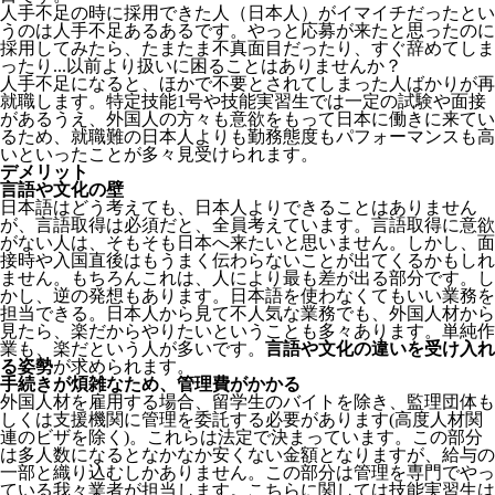
人手不足の時に採用できた人（日本人）がイマイチだったとい
うのは人手不足あるあるです。やっと応募が来たと思ったのに
採用してみたら、たまたま不真面目だったり、すぐ辞めてしま
ったり...以前より扱いに困ることはありませんか？
人手不足になると、ほかで不要とされてしまった人ばかりが再
就職します。特定技能1号や技能実習生では一定の試験や面接
があるうえ、外国人の方々も意欲をもって日本に働きに来てい
るため、就職難の日本人よりも勤務態度もパフォーマンスも高
いといったことが多々見受けられます。
デメリット
言語や文化の壁
日本語はどう考えても、日本人よりできることはありません
が、言語取得は必須だと、全員考えています。言語取得に意欲
がない人は、そもそも日本へ来たいと思いません。しかし、面
接時や入国直後はもうまく伝わらないことが出てくるかもしれ
ません。
もちろんこれは、人により最も差が出る部分です。し
かし、逆の発想もあります。日本語を使わなくてもいい業務を
担当できる。日本人から見て不人気な業務でも、外国人材から
見たら、楽だからやりたいということも多々あります。単純作
業も、楽だという人が多いです。
言語や文化の違いを受け入れ
る姿勢
が求められます。
手続きが煩雑なため、管理費がかかる
外国人材を雇用する場合、留学生のバイトを除き、
監理団体も
しくは支援機関に管理を委託する必要
があります(高度人材関
連のビザを除く)。これらは法定で決まっています。この部分
は多人数になるとなかなか安くない金額となりますが、給与の
一部と織り込むしかありません。この部分は管理を専門でやっ
ている我々業者が担当します。こちらに関しては技能実習生は